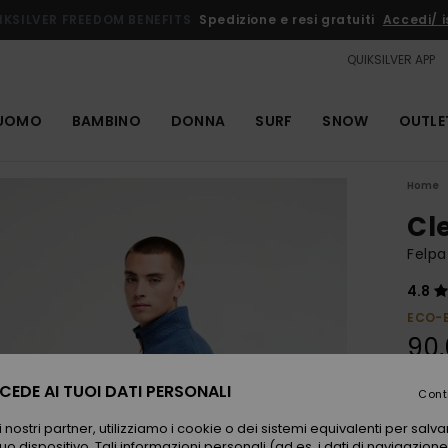
IKSILVER FREEDOM BENEFITS
Spedizione e resi gratuiti
Accedi/ is
QUIKSILVER APP
UOMO
BAMBINO
DONNA
SURF
SNOW
OUTLE
Home
Cl
Felpa
4.8
ECO-
90
EDE AI TUOI DATI PERSONALI
Cont
Color
 nostri partner, utilizziamo i cookie o dei sistemi equivalenti per sal
uo dispositivo. Tali informazioni personali (ad es. i dati di navigazione e