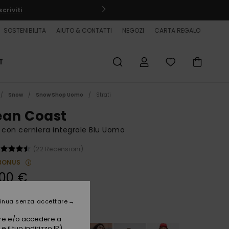
criviti
SOSTENIBILITA
AIUTO & CONTATTI
NEGOZI
CARTA REGALO
T
Snow
Snow Shop Uomo
Strati
ean Coast
 con cerniera integrale Blu Uomo
(22 Recensioni)
BONUS
,00 €
inua senza accettare
Dark Denim
i
vare e/o accedere a
 il tuo indirizzo IP)