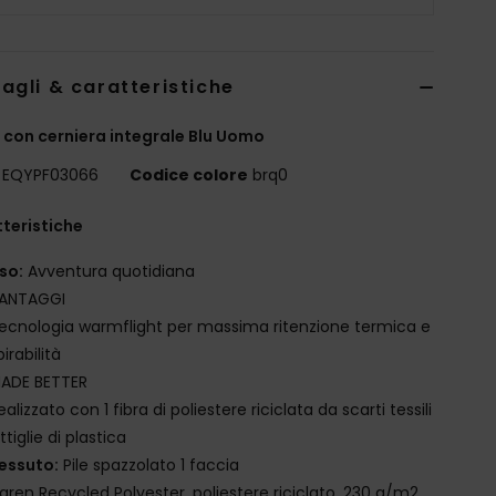
agli & caratteristiche
 con cerniera integrale Blu Uomo
EQYPF03066
Codice colore
brq0
teristiche
so:
Avventura quotidiana
ANTAGGI
ecnologia warmflight per massima ritenzione termica e
irabilità
ADE BETTER
ealizzato con 1 fibra di poliestere riciclata da scarti tessili
ttiglie di plastica
essuto:
Pile spazzolato 1 faccia
iaren Recycled Polyester, poliestere riciclato, 230 g/m2