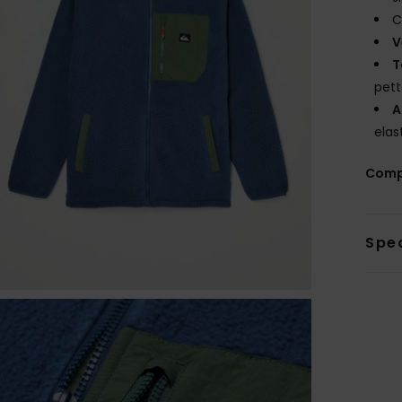
C
V
T
pet
A
elas
Comp
Sped