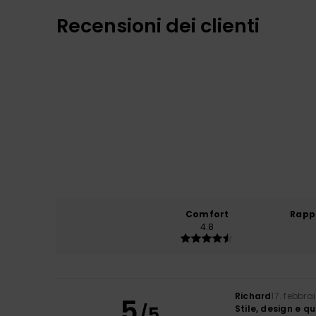
Recensioni dei clienti
Comfort
Rapp
4.8
Richard
17. febbra
5
/5
Stile, design e qu