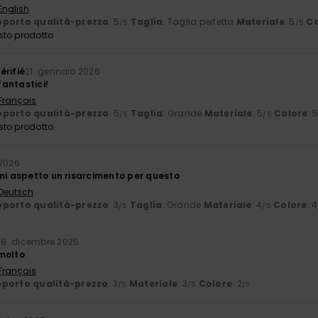
English
porto qualità-prezzo
: 5
Taglia
: Taglia perfetta
Materiale
: 5
Co
/5
/5
sto prodotto
érifié
21. gennaio 2026
 fantastici!
 Français
porto qualità-prezzo
: 5
Taglia
: Grande
Materiale
: 5
Colore
: 
/5
/5
sto prodotto
 2026
 mi aspetto un risarcimento per questo
 Deutsch
porto qualità-prezzo
: 3
Taglia
: Grande
Materiale
: 4
Colore
: 4
/5
/5
28. dicembre 2025
molto
 Français
porto qualità-prezzo
: 3
Materiale
: 3
Colore
: 2
/5
/5
/5