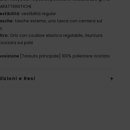
ARATTERISTICHE
estibilità:
vestibilità regular
asche:
tasche esterne, una tasca con cerniera sul
to
ltro:
Orlo con coulisse elastica regolabile, Giuntura
ticizzata sui polsi
osizione
[Tessuto principale] 100% poliestere riciclato
izioni e Resi