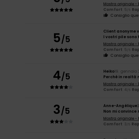
Mostra originale - 
Comfort
: 5
Rap
/5
Consiglio que
Client anonyme v
5
/5
I vostri pile sono
Mostra originale -
Comfort
: 5
Rap
/5
Consiglio que
4
Heiko
19. gennaio
/5
Perché in realtà
Mostra originale -
Comfort
: 4
Rap
/5
3
Anne-Angélique
/5
Non mi convince 
Mostra originale -
Comfort
: 3
Rap
/5