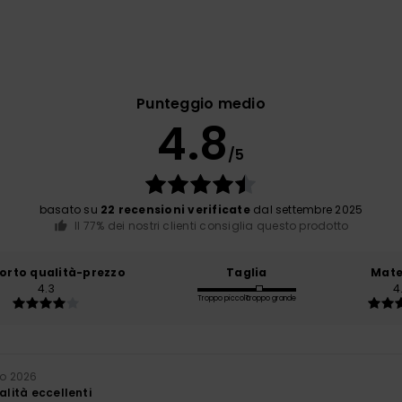
Punteggio medio
4.8
/5
basato su
22 recensioni verificate
dal settembre 2025
Il 77% dei nostri clienti consiglia questo prodotto
orto qualità-prezzo
Taglia
Mate
4.3
4
Troppo piccolo
Troppo grande
io 2026
alità eccellenti