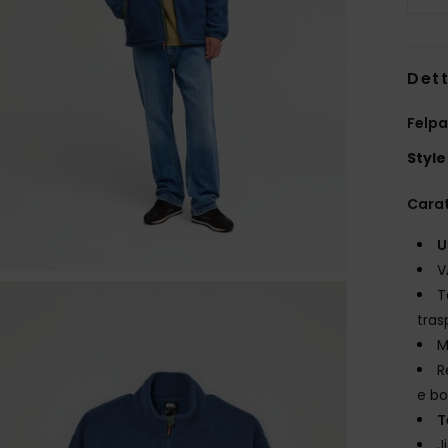
Dett
Felpa
Style
Carat
U
V
T
trasp
M
R
e bo
T
J