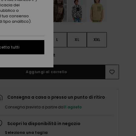
ficacia dei
pubblico o
 il tuo consenso
 tipo analitico).
S
S
M
L
XL
XXL
etta tutti
nsulta la guida alle taglie
Aggiungi al carrello
Consegna a casa o presso un punto di ritiro
Consegna prevista a partire da
11 agosto
Scopri la disponibilità in negozio
Seleziona una taglia