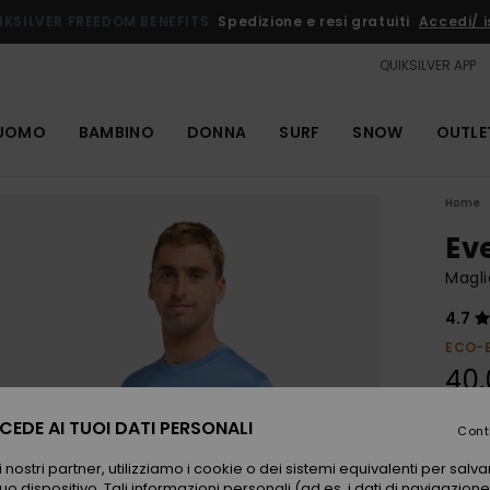
IKSILVER FREEDOM BENEFITS
Spedizione e resi gratuiti
Accedi/ is
QUIKSILVER APP
UOMO
BAMBINO
DONNA
SURF
SNOW
OUTLE
Home
Ev
Magli
4.7
ECO-
40,
EDE AI TUOI DATI PERSONALI
Cont
Color
 nostri partner, utilizziamo i cookie o dei sistemi equivalenti per sal
uo dispositivo. Tali informazioni personali (ad es. i dati di navigazione e