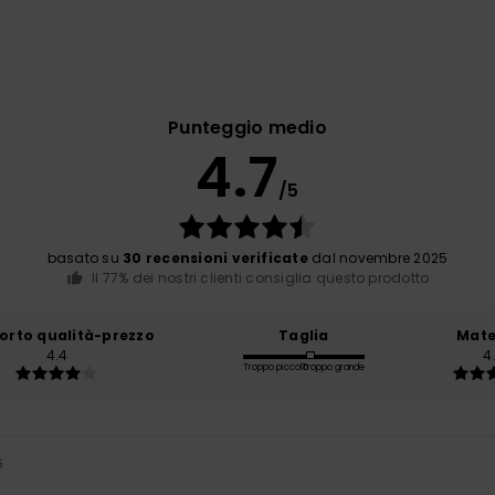
Punteggio medio
4.7
/5
basato su
30 recensioni verificate
dal novembre 2025
Il 77% dei nostri clienti consiglia questo prodotto
orto qualità-prezzo
Taglia
Mate
4.4
4
Troppo piccolo
Troppo grande
6