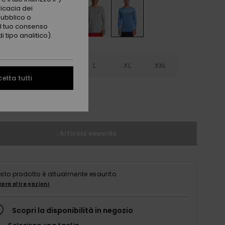
ficacia dei
pubblico o
 il tuo consenso
 tipo analitico).
S
S
M
L
XL
XXL
etta tutti
L
Articolo esaurito
sto prodotto è attualmente esaurito.
pra altre opzioni
Scopri la disponibilità in negozio