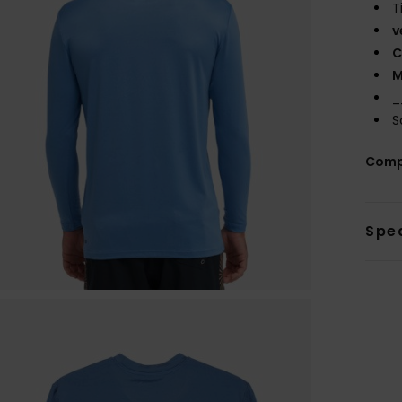
T
v
C
M
_
S
Comp
Sped