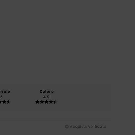
riale
Colore
.6
4.9
Acquisto verificato