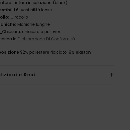
intura: tintura in soluzione (black)
estibilità:
vestibilità loose
ollo:
Girocollo
aniche:
Maniche lunghe
_Chiusura: chiusura a pullover
carica la
Dichiarazione Di Conformità
osizione
92% poliestere riciclato, 8% elastan
izioni e Resi