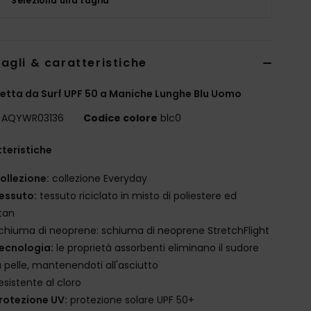
Seleziona una taglia
agli & caratteristiche
etta da Surf UPF 50 a Maniche Lunghe Blu Uomo
AQYWR03136
Codice colore
blc0
teristiche
ollezione:
collezione Everyday
essuto:
tessuto riciclato in misto di poliestere ed
tan
chiuma di neoprene: schiuma di neoprene StretchFlight
ecnologia:
le proprietà assorbenti eliminano il sudore
a pelle, mantenendoti all'asciutto
esistente al cloro
rotezione UV:
protezione solare UPF 50+