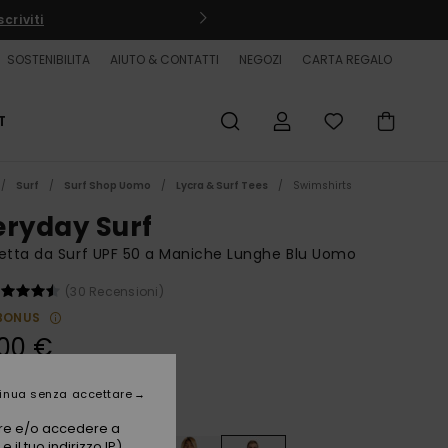
criviti
SOSTENIBILITA
AIUTO & CONTATTI
NEGOZI
CARTA REGALO
T
Surf
Surf Shop Uomo
Lycra & Surf Tees
Swimshirts
eryday Surf
etta da Surf UPF 50 a Maniche Lunghe Blu Uomo
(30 Recensioni)
BONUS
00 €
inua senza accettare
Riviera
i
vare e/o accedere a
 il tuo indirizzo IP)