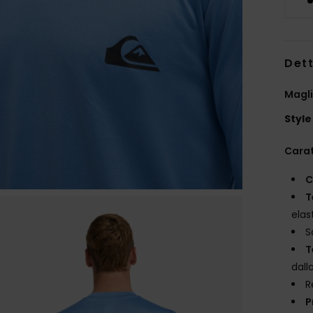
Dett
Magli
Style
Carat
C
T
elas
S
T
dall
R
P