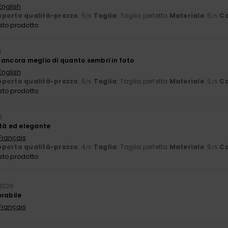
English
porto qualità-prezzo
: 5
Taglia
: Taglia perfetta
Materiale
: 5
Co
/5
/5
sto prodotto
6
 ancora meglio di quanto sembri in foto
English
porto qualità-prezzo
: 5
Taglia
: Taglia perfetta
Materiale
: 5
Co
/5
/5
sto prodotto
6
ità ed elegante
 Français
porto qualità-prezzo
: 4
Taglia
: Taglia perfetta
Materiale
: 5
Co
/5
/5
sto prodotto
 2026
orabile
 Français