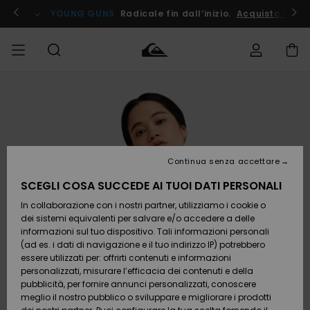
Salta
alle
ito !
YOUNG GUNS
Radicale fin dall’inizio.
Acquista Ora
informazioni
sul
prodotto
Accedi al tuo
UOMO
Abbigliamento
Abbigliamento
Shop
Surf Shop
Snow
Outlet
ordine
Uomo
Shop
Uomo
Uomo
BAMBINO
Spedizione
Accessori
Accessori
Nuovi
arrivi
Surf Shop
Outlet
Continua senza accettare
DONNA
Bambino
Snow
Bambino
Resi
Shop
SCEGLI COSA SUCCEDE AI TUOI DATI PERSONALI
Calzature
Calzature
Bambino
In collaborazione con i nostri partner, utilizziamo i cookie o
e
e
Da
SURF
Pagamento
infradito
infradito
Scoprire
Highlights
Outlet
dei sistemi equivalenti per salvare e/o accedere a delle
Donna
informazioni sul tuo dispositivo. Tali informazioni personali
SNOW
Snow
(ad es. i dati di navigazione e il tuo indirizzo IP) potrebbero
Buono regalo
Shop
essere utilizzati per: offrirti contenuti e informazioni
Surf /
Surf /
Snow
Comunità
Donna
personalizzati, misurare l’efficacia dei contenuti e della
Acqua
Acqua
OUTLET
pubblicità, per fornire annunci personalizzati, conoscere
Quiksilver
meglio il nostro pubblico o sviluppare e migliorare i prodotti
Freedom