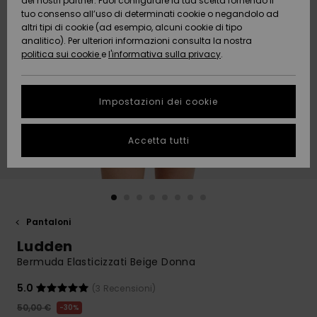
dei nostri partner. Puoi configurare la tua scelta fornendo il
Da
tuo consenso all’uso di determinati cookie o negandolo ad
Snow
Neve
AIUTO &
Scoprire
Protezione
altri tipi di cookie (ad esempio, alcuni cookie di tipo
CONTATTI
dei dati
analitico). Per ulteriori informazioni consulta la nostra
politica sui cookie
e
l'informativa sulla privacy
.
Nuovi
Nuovi
Comunità
SOSTENIBILITA
Guida alle
arrivi
arrivi
taglie
Impostazioni dei cookie
NEGOZI
Da
Da
Avvia una
Accetta tutti
Scoprire
Scoprire
QUIKSILVER
conversazione
APP
per ottenere
la risposta
più rapida
WISHLIST
alla tua
domanda.
Pantaloni
Avvia una
Ludden
conversazione
Bermuda Elasticizzati Beige Donna
Trova le
risposte alle
5.0
(3 Recensioni)
domande
50,00 €
30%
più frequenti