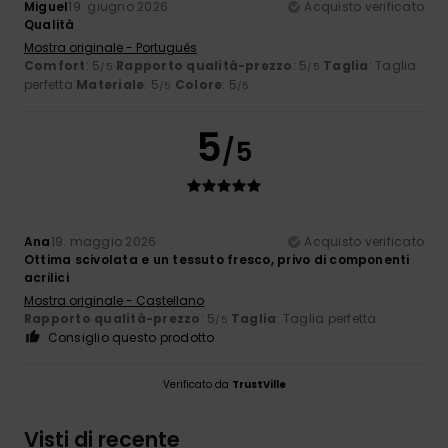
Miguel
19. giugno 2026
Acquisto verificato
Qualità
Mostra originale - Português
Comfort
: 5
Rapporto qualità-prezzo
: 5
Taglia
: Taglia
/5
/5
perfetta
Materiale
: 5
Colore
: 5
/5
/5
5
/5
Ana
19. maggio 2026
Acquisto verificato
Ottima scivolata e un tessuto fresco, privo di componenti
acrilici
Mostra originale - Castellano
Rapporto qualità-prezzo
: 5
Taglia
: Taglia perfetta
/5
Consiglio questo prodotto
Verificato da
TrustVille
Visti di recente