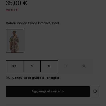
35,00 €
e accedi al
nostro
modulo di
OUTLET
contatto.
Garden Glade Interact Floral
Colori
Consulta
le FAQ
XS
S
M
L
XL
Consulta la guida alle taglie
Aggiungi al carrello