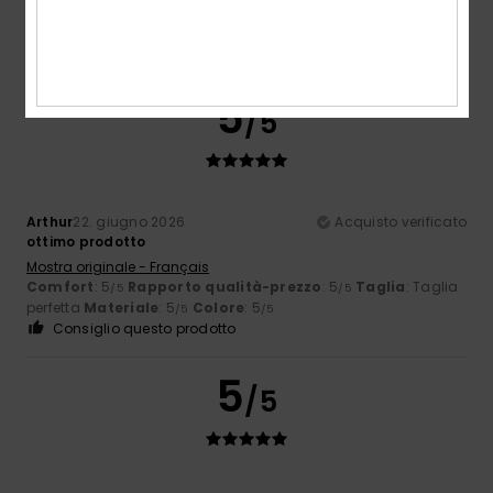
5
/5
Arthur
22. giugno 2026
Acquisto verificato
ottimo prodotto
Mostra originale - Français
Comfort
: 5
Rapporto qualità-prezzo
: 5
Taglia
: Taglia
/5
/5
perfetta
Materiale
: 5
Colore
: 5
/5
/5
Consiglio questo prodotto
5
/5