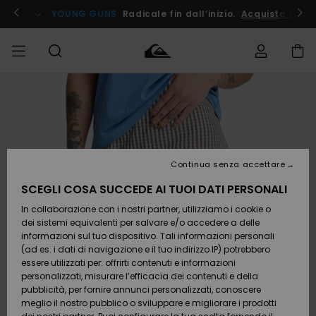
Salta
alle
ito !
YOUNG GUNS
Radicale fin dall’inizio.
Acquista Ora
informazioni
sul
prodotto
Accedi al tuo
UOMO
Abbigliamento
Abbigliamento
Shop
Surf Shop
Snow
Outlet
ordine
Uomo
Shop
Uomo
Uomo
BAMBINO
Spedizione
Accessori
Accessori
Nuovi
arrivi
Surf Shop
Outlet
Continua senza accettare
DONNA
Bambino
Snow
Bambino
Resi
Shop
SCEGLI COSA SUCCEDE AI TUOI DATI PERSONALI
Calzature
Calzature
Bambino
In collaborazione con i nostri partner, utilizziamo i cookie o
e
e
Da
SURF
Pagamento
infradito
infradito
Scoprire
Highlights
Outlet
dei sistemi equivalenti per salvare e/o accedere a delle
Donna
informazioni sul tuo dispositivo. Tali informazioni personali
SNOW
Snow
(ad es. i dati di navigazione e il tuo indirizzo IP) potrebbero
Buono regalo
Shop
essere utilizzati per: offrirti contenuti e informazioni
Surf /
Surf /
Snow
Comunità
Donna
personalizzati, misurare l’efficacia dei contenuti e della
Acqua
Acqua
OUTLET
pubblicità, per fornire annunci personalizzati, conoscere
Quiksilver
meglio il nostro pubblico o sviluppare e migliorare i prodotti
Freedom