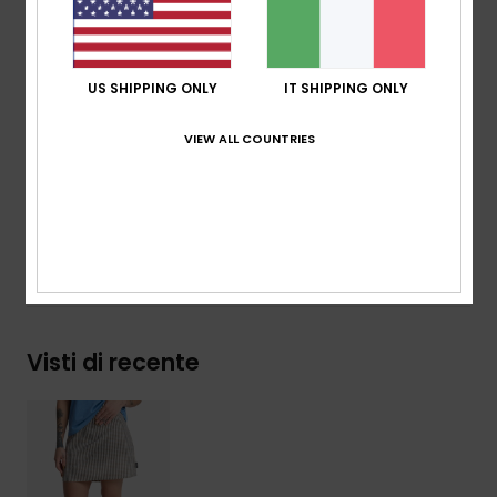
Lavaggio:
lavaggio in capo semplice
Tessuto con lavaggio con ammorbidente
Apertura con cerniera invisibile al centro Retro
US SHIPPING ONLY
IT SHIPPING ONLY
Pacchetto di etichette Quiksilver in tessuto riciclato
VIEW ALL COUNTRIES
Composizione
[Tessuto principale] 97% Cotone, 3%
Elastan
Spedizioni e Resi
Visti di recente