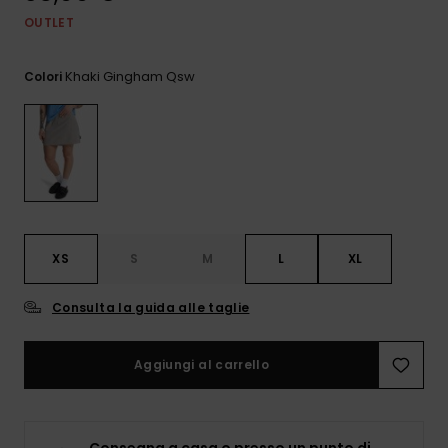
e accedi al
OUTLET
nostro
modulo di
contatto.
Khaki Gingham Qsw
Colori
Consulta
le FAQ
XS
S
M
L
XL
Consulta la guida alle taglie
Aggiungi al carrello