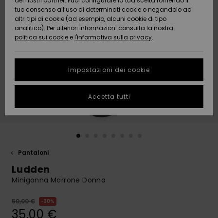
dei nostri partner. Puoi configurare la tua scelta fornendo il
Da
tuo consenso all’uso di determinati cookie o negandolo ad
Snow
Neve
AIUTO &
Scoprire
Protezione
altri tipi di cookie (ad esempio, alcuni cookie di tipo
CONTATTI
dei dati
analitico). Per ulteriori informazioni consulta la nostra
politica sui cookie
e
l'informativa sulla privacy
.
Nuovi
Nuovi
Comunità
SOSTENIBILITA
Guida alle
arrivi
arrivi
taglie
Impostazioni dei cookie
NEGOZI
Da
Da
Avvia una
Accetta tutti
Scoprire
Scoprire
QUIKSILVER
conversazione
APP
per ottenere
la risposta
più rapida
WISHLIST
alla tua
domanda.
Pantaloni
Avvia una
Ludden
conversazione
Minigonna Marrone Donna
Trova le
risposte alle
50,00 €
30%
domande
35,00 €
più frequenti