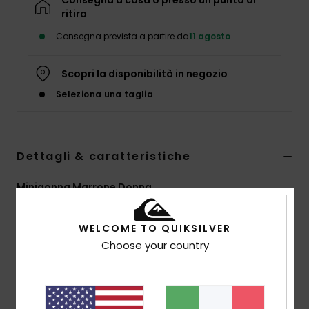
Consegna a casa o presso un punto di
ritiro
Consegna prevista a partire da
11 agosto
Scopri la disponibilità in negozio
Seleziona una taglia
Dettagli & caratteristiche
Minigonna Marrone Donna
Style
EQWWK03029
Codice colore
cjz1
WELCOME TO QUIKSILVER
Caratteristiche
Choose your country
Tessuto:
tessuto testurizzato seersucker, cotone
elastan [88 g/m2]
Vestibilità:
lunghezza mini