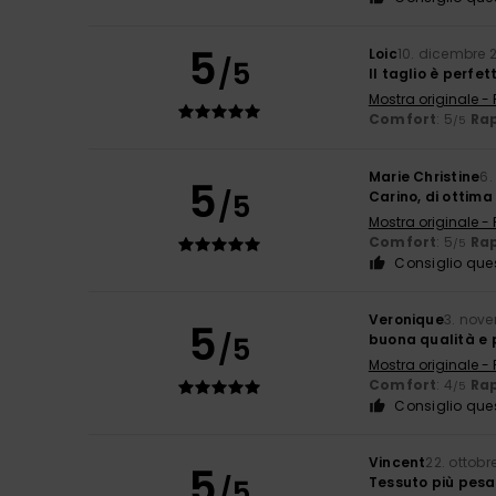
5
Loic
10. dicembre 
/5
Il taglio è perfet
Mostra originale -
Comfort
: 5
Rap
/5
Marie Christine
6.
5
/5
Carino, di ottima
Mostra originale -
Comfort
: 5
Rap
/5
Consiglio que
Veronique
3. nov
5
/5
buona qualità e 
Mostra originale -
Comfort
: 4
Rap
/5
Consiglio que
Vincent
22. ottobr
5
/5
Tessuto più pesa