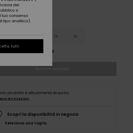
ficacia dei
pubblico o
 il tuo consenso
 tipo analitico).
10
12
14
16
etta tutti
nsulta la guida alle taglie
Articolo esaurito
sto prodotto è attualmente esaurito.
pra altre opzioni
Scopri la disponibilità in negozio
Seleziona una taglia