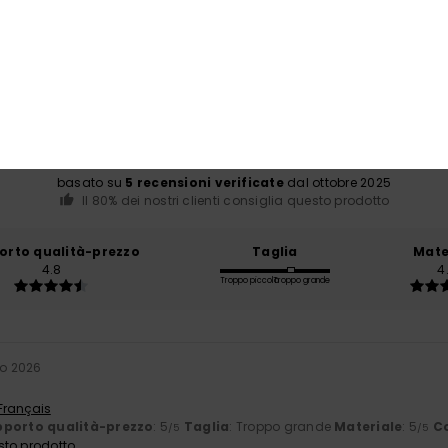
Punteggio medio
5.0
/5
basato su
5 recensioni verificate
dal ottobre 2025
Il 80% dei nostri clienti consiglia questo prodotto
orto qualità-prezzo
Taglia
Mate
4.8
4
Troppo piccolo
Troppo grande
io 2026
 Français
porto qualità-prezzo
: 5
Taglia
: Troppo grande
Materiale
: 5
C
/5
/5
sto prodotto