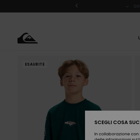
Salta
alle
QU
informazioni
sul
prodotto
ESAURITE
SCEGLI COSA SUCC
In collaborazione con i
delle informazioni sul t