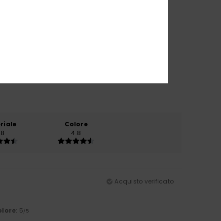
riale
Colore
.8
4.8
Acquisto verificato
olore
: 5
/5