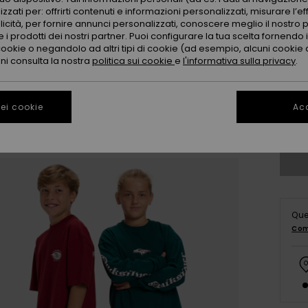
zzati per: offrirti contenuti e informazioni personalizzati, misurare l’ef
licità, per fornire annunci personalizzati, conoscere meglio il nostro 
 i prodotti dei nostri partner. Puoi configurare la tua scelta fornendo
cookie o negandolo ad altri tipi di cookie (ad esempio, alcuni cookie di
oni consulta la nostra
politica sui cookie
e
l'informativa sulla privacy
.
8
ei cookie
Acc
Co
Que
Com