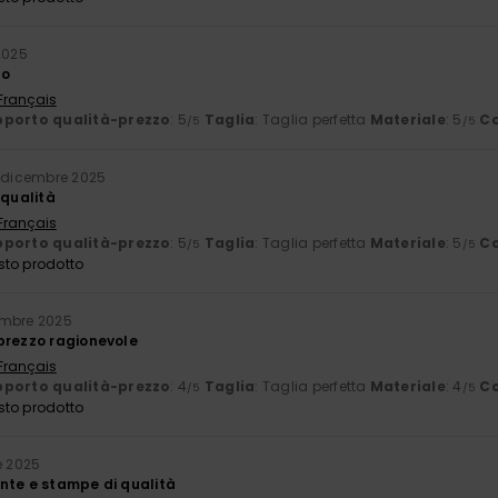
2025
to
 Français
porto qualità-prezzo
: 5
Taglia
: Taglia perfetta
Materiale
: 5
Co
/5
/5
 dicembre 2025
 qualità
 Français
porto qualità-prezzo
: 5
Taglia
: Taglia perfetta
Materiale
: 5
Co
/5
/5
sto prodotto
embre 2025
prezzo ragionevole
 Français
porto qualità-prezzo
: 4
Taglia
: Taglia perfetta
Materiale
: 4
Co
/5
/5
sto prodotto
e 2025
nte e stampe di qualità