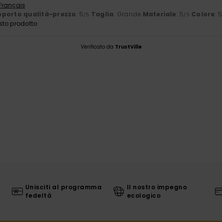
 Français
porto qualità-prezzo
: 5
Taglia
: Grande
Materiale
: 5
Colore
: 
/5
/5
sto prodotto
Verificato da
TrustVille
Unisciti al programma
Il nostro impegno
fedeltà
ecologico