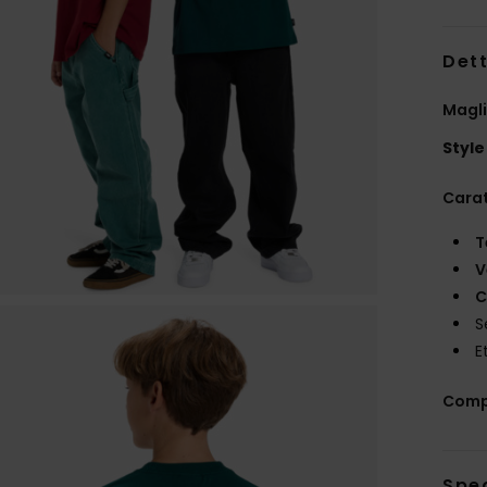
Dett
Magli
Style
Carat
T
V
C
S
E
Comp
Sped