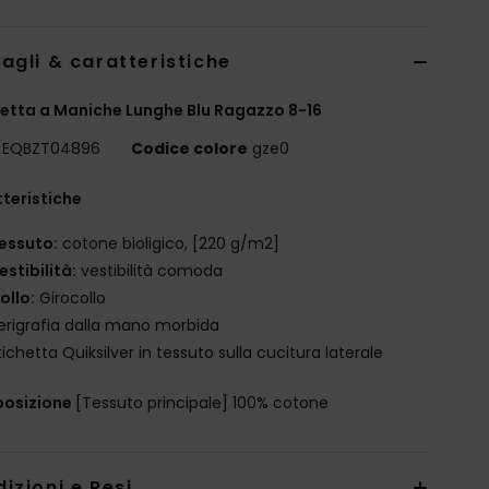
agli & caratteristiche
etta a Maniche Lunghe Blu Ragazzo 8-16
EQBZT04896
Codice colore
gze0
teristiche
essuto:
cotone bioligico, [220 g/m2]
estibilità:
vestibilità comoda
ollo:
Girocollo
erigrafia dalla mano morbida
tichetta Quiksilver in tessuto sulla cucitura laterale
osizione
[Tessuto principale] 100% cotone
izioni e Resi