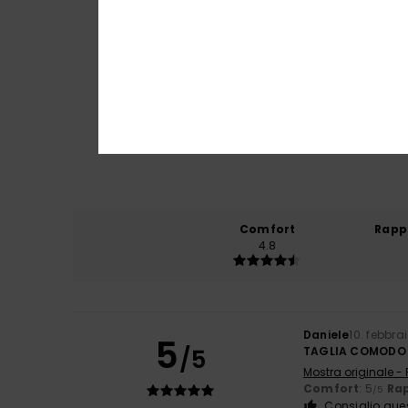
Comfort
Rapp
4.8
Daniele
10. febbra
5
/5
TAGLIA COMODO
Mostra originale -
Comfort
: 5
Rap
/5
Consiglio que