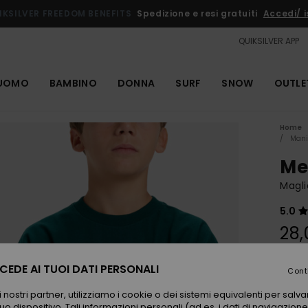
IKSILVER FREEDOM BENEFITS
Spedizione e resi gratuiti
Accedi/ is
QUIKSILVER APP
UOMO
BAMBINO
DONNA
SURF
SNOW
OUTLE
Home
Mani
Me
Magli
5.0
28,
EDE AI TUOI DATI PERSONALI
Cont
Color
 nostri partner, utilizziamo i cookie o dei sistemi equivalenti per sal
uo dispositivo. Tali informazioni personali (ad es. i dati di navigazione e