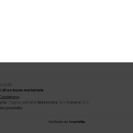
4.0
/5
basato su
1 recensioni verificate
dal aprile 2026
Il 100% dei nostri clienti consiglia questo prodotto
orto qualità-prezzo
Taglia
Mate
NaN
5
Troppo piccolo
Troppo grande
le 2026
ti di un buon materiale
 Castellano
lia
: Taglia perfetta
Materiale
: 5
Colore
: 5
/5
/5
sto prodotto
Verificato da
TrustVille