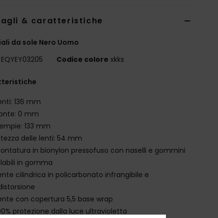
agli & caratteristiche
ali da sole Nero Uomo
EQYEY03205
Codice colore
xkks
teristiche
enti: 136 mm
onte: 0 mm
empie: 133 mm
ltezza delle lenti: 54 mm
ontatura in bionylon pressofuso con naselli e gommini
labili in gomma
ente cilindrica in policarbonato infrangibile e
distorsione
ente con copertura 5,5 base wrap
00% protezione dalla luce ultravioletta