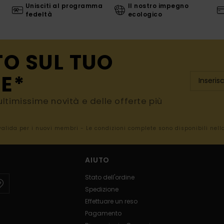
Unisciti al programma
Il nostro impegno
fedeltà
ecologico
TO SUL TUO
E*
e ultimissime novità e delle offerte più
 valida per i nuovi membri - Le condizioni complete sono disponibili nel
AIUTO
Stato dell'ordine
Spedizione
Effettuare un reso
Pagamento