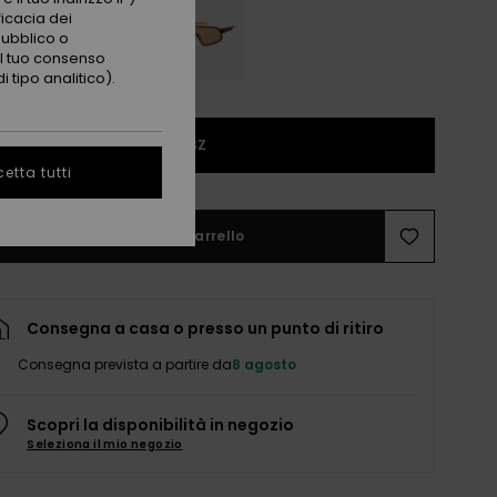
ficacia dei
pubblico o
 il tuo consenso
 tipo analitico).
1SZ
etta tutti
Aggiungi al carrello
Consegna a casa o presso un punto di ritiro
Consegna prevista a partire da
8 agosto
Scopri la disponibilità in negozio
Seleziona il mio negozio