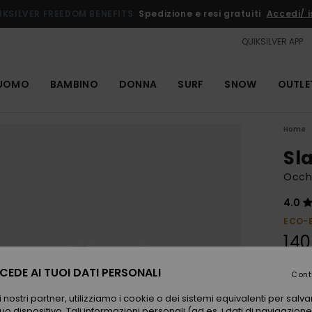
IKSILVER FREEDOM BENEFITS
Spedizione e resi gratuiti
Accedi/ is
QUIKSILVER APP
UOMO
BAMBINO
DONNA
SURF
SNOW
OUTLE
Home
Sl
Occhi
4.0
ECO-
140
EDE AI TUOI DATI PERSONALI
Cont
Color
 nostri partner, utilizziamo i cookie o dei sistemi equivalenti per sal
uo dispositivo. Tali informazioni personali (ad es. i dati di navigazione e