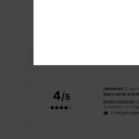
Comfort
Rapp
4.0
Leonardo
28. apri
4
/5
Sono carini e fat
Mostra originale -
Comfort
: 4
Tag
/5
Consiglio que