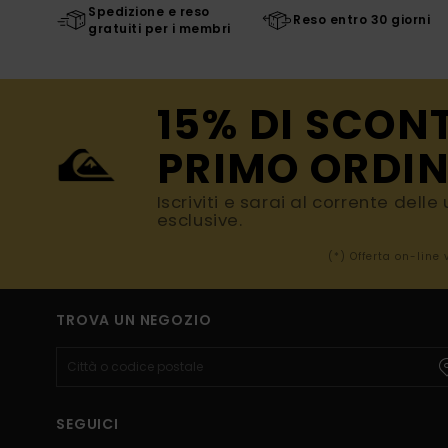
Spedizione e reso
Reso entro 30 giorni
gratuiti per i membri
15% DI SCON
PRIMO ORDIN
Iscriviti e sarai al corrente dell
esclusive.
(*) Offerta on-line
TROVA UN NEGOZIO
SEGUICI