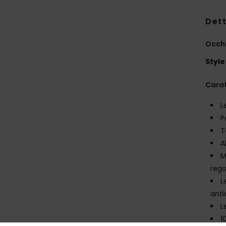
Dett
Occhi
Style
Carat
L
P
T
A
M
rego
L
anti
L
1