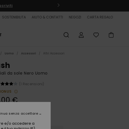
criviti
SOSTENIBILITA
AIUTO & CONTATTI
NEGOZI
CARTA REGALO
T
Uomo
Accessori
Altri Accessori
ash
ali da sole Nero Uomo
(1 Recensioni)
BONUS
,00 €
inua senza accettare
Black/grey
i
vare e/o accedere a
 il tuo indirizzo IP)