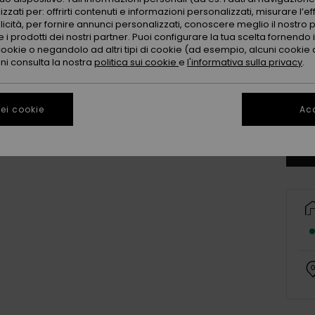
zzati per: offrirti contenuti e informazioni personalizzati, misurare l’ef
licità, per fornire annunci personalizzati, conoscere meglio il nostro 
 i prodotti dei nostri partner. Puoi configurare la tua scelta fornendo
cookie o negandolo ad altri tipi di cookie (ad esempio, alcuni cookie di
oni consulta la nostra
politica sui cookie
e
l'informativa sulla privacy
.
ei cookie
Acc