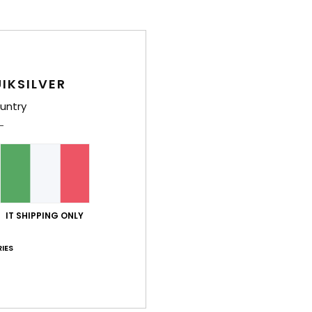
C
M
C
G
S
IKSILVER
untry
Comp
polic
Sped
IT SHIPPING ONLY
IES
Punteggio medio