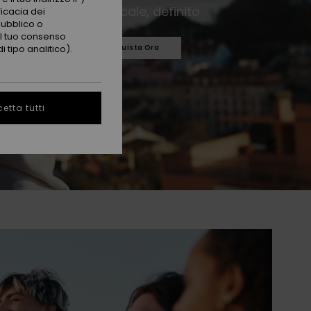
Stile radicale, definito
ficacia dei
pubblico o
 il tuo consenso
 tipo analitico).
Acquista Ora
etta tutti