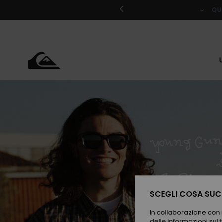
Salta
al
QU
contenuto
SCEGLI COSA SUCC
In collaborazione con i
delle informazioni sul t