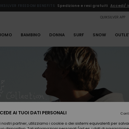
IKSILVER FREEDOM BENEFITS
Spedizione e resi gratuiti
Accedi/ is
QUIKSILVER APP
UOMO
BAMBINO
DONNA
SURF
SNOW
OUTLE
EDE AI TUOI DATI PERSONALI
Cont
 nostri partner, utilizziamo i cookie o dei sistemi equivalenti per sal
uo dispositivo. Tali informazioni personali (ad es. i dati di navigazione e