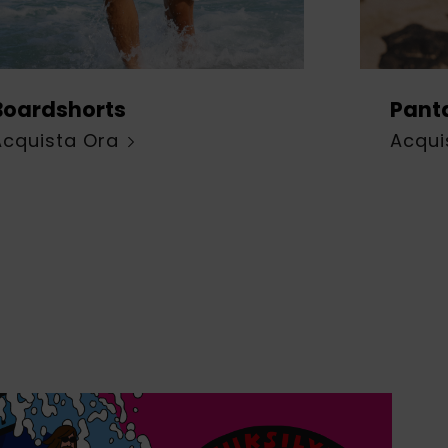
Boardshorts
Panta
Acquista Ora
Acqui