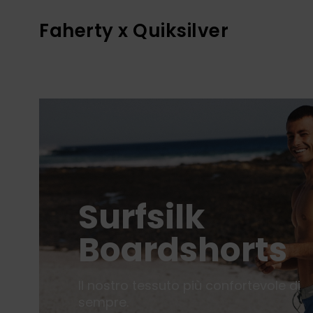
Faherty x Quiksilver
Surfsilk
Boardshorts
Il nostro tessuto più confortevole di
sempre.