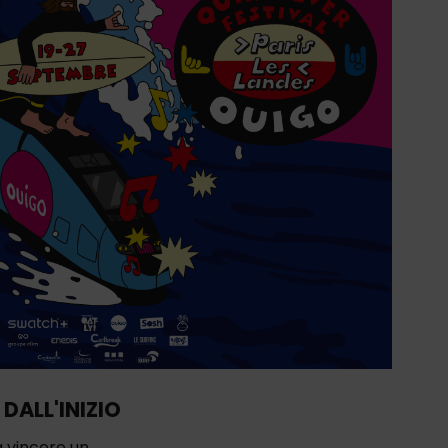
N DALL'INIZIO
a vincere un