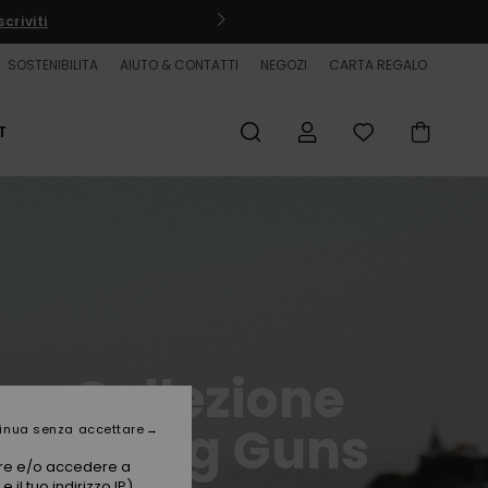
criviti
SOSTENIBILITA
AIUTO & CONTATTI
NEGOZI
CARTA REGALO
T
Collezione
Young Guns
inua senza accettare
vare e/o accedere a
 il tuo indirizzo IP)