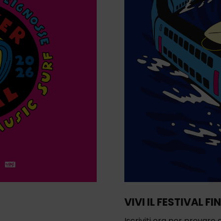
VIVI IL FESTIVAL FI
Iscriviti ora per provare 