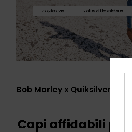
Acquista Ora
Vedi tutti i boardshorts
Bob Marley x Quiksilver
Capi affidabili pe