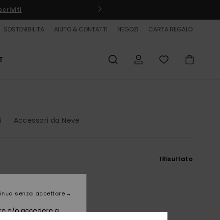
criviti
SOSTENIBILITA
AIUTO & CONTATTI
NEGOZI
CARTA REGALO
T
i
Accessori da Neve
1
Risultato
inua senza accettare
vare e/o accedere a
 il tuo indirizzo IP)