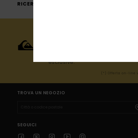
RICERCHE POPOLARI
Muffole
15% DI SCON
PRIMO ORDIN
Iscriviti e sarai al corrente dell
esclusive.
(*) Offerta on-line
TROVA UN NEGOZIO
SEGUICI