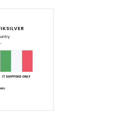
zzati per: offrirti contenuti e informazioni personalizzati, misurare l’ef
licità, per fornire annunci personalizzati, conoscere meglio il nostro 
 i prodotti dei nostri partner. Puoi configurare la tua scelta fornendo
cookie o negandolo ad altri tipi di cookie (ad esempio, alcuni cookie di
oni consulta la nostra
politica sui cookie
e
l'informativa sulla privacy
.
IKSILVER
untry
ei cookie
Acc
pt
IT SHIPPING ONLY
snowboard Nero
IES