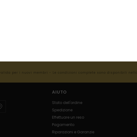
TO SUL TUO
E*
e ultimissime novità e delle offerte più
 valida per i nuovi membri - Le condizioni complete sono disponibili nel
AIUTO
Stato dell'ordine
Spedizione
Effettuare un reso
Pagamento
Riparazioni e Garanzie