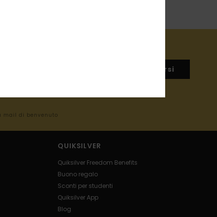
Registrarsi
la mail di benvenuto
QUIKSILVER
Quiksilver Freedom Benefits
Buono regalo
Sconti per studenti
Quiksilver App
Blog