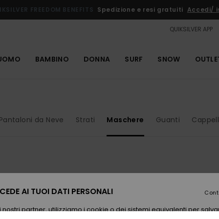
IKSILVER FREEDOM BENEFITS
Spedizione e resi gratuiti
Accedi/ is
QUIKSILVER APP
UOMO
BAMBINO
DONNA
SURF
SNOW
OUTLE
Pantaloni da Neve
Strati
Maschere
Guanti
Cappell
EDE AI TUOI DATI PERSONALI
Cont
 nostri partner, utilizziamo i cookie o dei sistemi equivalenti per sal
uo dispositivo. Tali informazioni personali (ad es. i dati di navigazione e