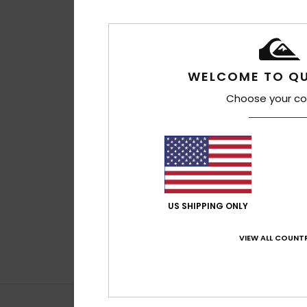
potrebbero essere utili
contenuti e della pubb
sviluppare e migliorare
all’uso di determinati 
Per ulteriori informazi
WELCOME TO QU
Choose your co
Impostazioni d
2
Browdy Clux Ada
US SHIPPING ONLY
Maschera da sci/
Uomo
140,00 €
VIEW ALL COUNTR