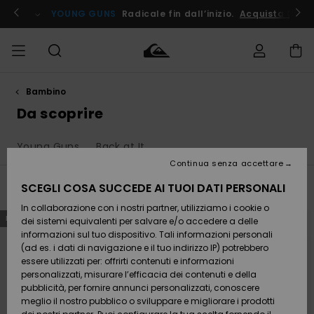
Salta
alla
ito !
YOUNG GUNS
Radicale fin dall’inizio.
Acquista Ora
selezione
di
griglie
dei
prodotti
Bambino
Accedi al tuo
UOMO
Abbigliamento
Abbigliamento
Shop
Surf Shop
Snow
Outlet
ordine
Da scoprire
Uomo
Shop
Uomo
Uomo
BAMBINO
Spedizione
Young Guns
Back at It
Accessori
Accessori
Nuovi
arrivi
Surf Shop
Outlet
Continua senza accettare
DONNA
Bambino
Snow
Bambino
Resi
Shop
SCEGLI COSA SUCCEDE AI TUOI DATI PERSONALI
Filtra e Ordina
405
Risultati
Calzature
Calzature
Bambino
In collaborazione con i nostri partner, utilizziamo i cookie o
e
e
Da
SURF
Salta
Vai
Pagamento
NOVITÀ
NOVITÀ
infradito
infradito
Scoprire
Highlights
Outlet
ai
a
dei sistemi equivalenti per salvare e/o accedere a delle
criteri
visualizza
Donna
informazioni sul tuo dispositivo. Tali informazioni personali
del
in
filtro
ordine
SNOW
Snow
(ad es. i dati di navigazione e il tuo indirizzo IP) potrebbero
di
Buono regalo
ricerca
Shop
essere utilizzati per: offrirti contenuti e informazioni
Surf /
Surf /
Snow
Comunità
Donna
personalizzati, misurare l’efficacia dei contenuti e della
Acqua
Acqua
OUTLET
pubblicità, per fornire annunci personalizzati, conoscere
Quiksilver
meglio il nostro pubblico o sviluppare e migliorare i prodotti
Freedom