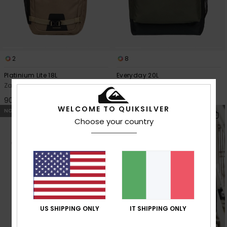
2
8
Platinium Lite 18L
Everyday 20L
Zaino medio Beige Uomo
Zainetto Verde Uomo
90,00 €
35,00 €
WELCOME TO QUIKSILVER
NOVITÀ
NOVITÀ
Choose your country
US SHIPPING ONLY
IT SHIPPING ONLY