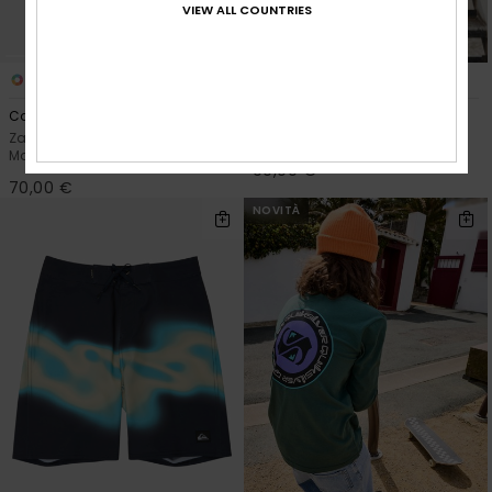
VIEW ALL COUNTRIES
3
1
Commute 37L
Weekender Plus 30L
Zaino da surf extra large
Grande zaino Nero Uomo
Marrone Uomo
90,00 €
70,00 €
NOVITÀ