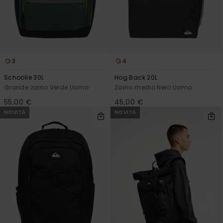
e accedi al
nostro
modulo di
contatto.
Consulta
le FAQ
3
4
Schoolie 30L
Hog Back 20L
Grande zaino Verde Uomo
Zaino medio Nero Uomo
55,00 €
45,00 €
NOVITÀ
NOVITÀ