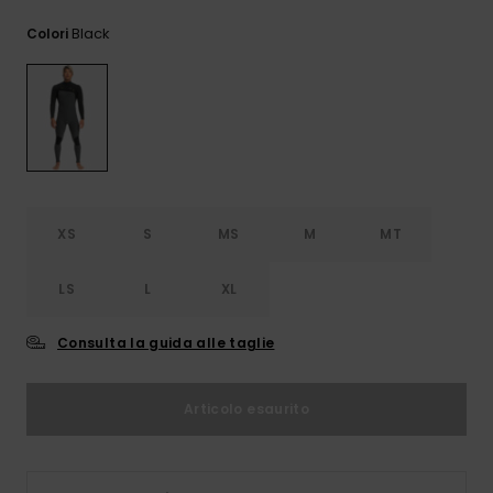
e accedi al
nostro
Black
Colori
modulo di
contatto.
Consulta
le FAQ
XS
S
MS
M
MT
LS
L
XL
Consulta la guida alle taglie
Articolo esaurito