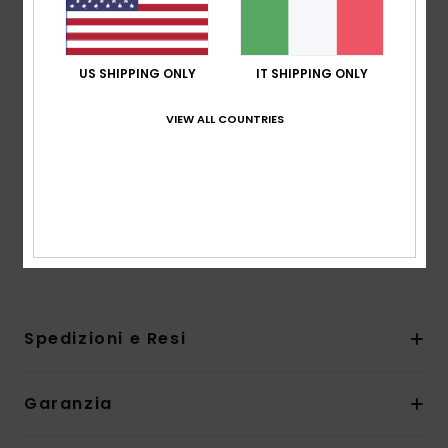
Cuciture interne completamente nastrate
Inserimento:
inserimento con cerniera sul petto
Spessore:
543 mm
US SHIPPING ONLY
IT SHIPPING ONLY
Altre caratteristiche:
asola per le chiavi
Cuciture Flush Lock su polsi e caviglie
VIEW ALL COUNTRIES
Laminazione Aqua glue ecosostenibile
Filato riciclato
Scarica la
Dichiarazione Di Conformità
Composizione
[Tessuto principale] 83% Nylon, 17%
elastan
Spedizioni e Resi
Garanzia