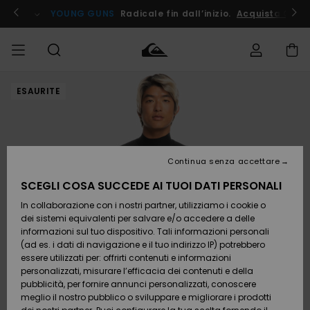
Salta
alle
ito !
YOUNG GUNS
Radicale fin dall’inizio.
Acquista Ora
informazioni
sul
prodotto
ESAURITE
Accedi al tuo
UOMO
Abbigliamento
Abbigliamento
Shop
Surf Shop
Snow
Outlet
ordine
Uomo
Shop
Uomo
Uomo
BAMBINO
Spedizione
Accessori
Accessori
Nuovi
arrivi
Surf Shop
Outlet
Continua senza accettare
DONNA
Bambino
Snow
Bambino
Resi
Shop
SCEGLI COSA SUCCEDE AI TUOI DATI PERSONALI
Calzature
Calzature
Bambino
In collaborazione con i nostri partner, utilizziamo i cookie o
e
e
Da
SURF
Pagamento
infradito
infradito
Scoprire
Highlights
Outlet
dei sistemi equivalenti per salvare e/o accedere a delle
Donna
informazioni sul tuo dispositivo. Tali informazioni personali
SNOW
Snow
(ad es. i dati di navigazione e il tuo indirizzo IP) potrebbero
Buono regalo
Shop
essere utilizzati per: offrirti contenuti e informazioni
Surf /
Surf /
Snow
Comunità
Donna
personalizzati, misurare l’efficacia dei contenuti e della
Acqua
Acqua
OUTLET
pubblicità, per fornire annunci personalizzati, conoscere
Quiksilver
meglio il nostro pubblico o sviluppare e migliorare i prodotti
Freedom