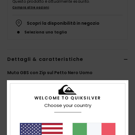
Questo prodotto è attualmente esaurito.
Compra altre opzioni
Scopri la disponibilità in negozio
Seleziona una taglia
Dettagli & caratteristiche
Muta GBS con Zip sul Petto Nero Uomo
Style
AQYW103113
Codice colore
kvd0
Caratteristiche
WELCOME TO QUIKSILVER
Choose your country
tessuto:
tessuto in misto di nylon ed elastan
Neoprene:
neoprene Highlite Eco
Fodera:
fodera termica a WarmFlight Eco Velvet
Cuciture:
cuciture esterne GBS