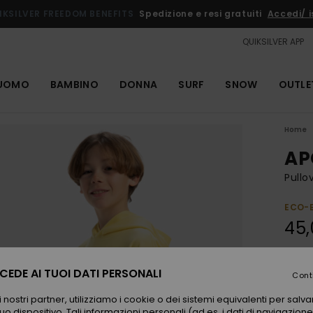
IKSILVER FREEDOM BENEFITS
Spedizione e resi gratuiti
Accedi/ is
QUIKSILVER APP
UOMO
BAMBINO
DONNA
SURF
SNOW
OUTLE
Home
AP
Pullo
ECO-
45,
Color
EDE AI TUOI DATI PERSONALI
Cont
 nostri partner, utilizziamo i cookie o dei sistemi equivalenti per sal
uo dispositivo. Tali informazioni personali (ad es. i dati di navigazione e