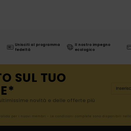
Unisciti al programma
Il nostro impegno
fedeltà
ecologico
TO SUL TUO
E*
e ultimissime novità e delle offerte più
 valida per i nuovi membri - Le condizioni complete sono disponibili nel