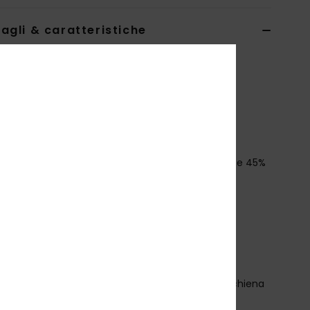
agli & caratteristiche
ver con cappuccio Giallo Ragazzo 8-16
EQBFT03932
Codice colore
yem0
teristiche
ollezione:
Global Heat
essuto:
spugna in misto di 55% cotone biologico e 45%
estere riciclato [280 g/m2]
estibilità:
vestibilità oversize
ollo:
collo con cappuccio
aniche:
Maniche lunghe
asche:
tasche a marsupio applicate
hiusura:
chiusura a pullover
arcatura:
grafica Quiksilver sulla petto e sulla schiena
tichette Quiksilver in tessuto