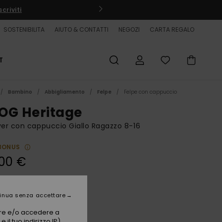
criviti
SOSTENIBILITA
AIUTO & CONTATTI
NEGOZI
CARTA REGALO
T
Bambino
Abbigliamento
Felpe
Felpe con cappuccio
OG Heritage
ver con cappuccio Giallo Ragazzo 8-16
BONUS
00 €
Popcorn
i
inua senza accettare
vare e/o accedere a
 il tuo indirizzo IP)