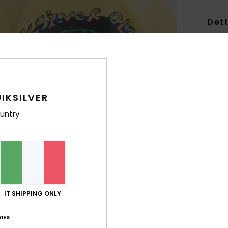
Dett
Pullo
Style
Carat
IKSILVER
C
untry
T
poli
v
C
M
T
IT SHIPPING ONLY
C
M
IES
E