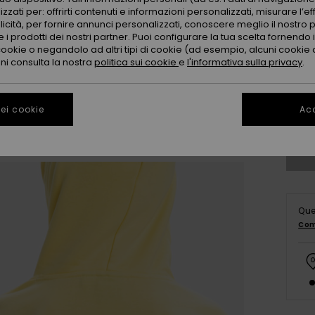
zzati per: offrirti contenuti e informazioni personalizzati, misurare l’ef
licità, per fornire annunci personalizzati, conoscere meglio il nostro 
 i prodotti dei nostri partner. Puoi configurare la tua scelta fornendo
cookie o negandolo ad altri tipi di cookie (ad esempio, alcuni cookie di
oni consulta la nostra
politica sui cookie
e
l'informativa sulla privacy
.
8
ei cookie
Acc
Co
Que
Com