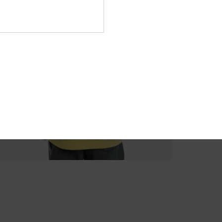
A
C
M
Comp
45% po
Sped