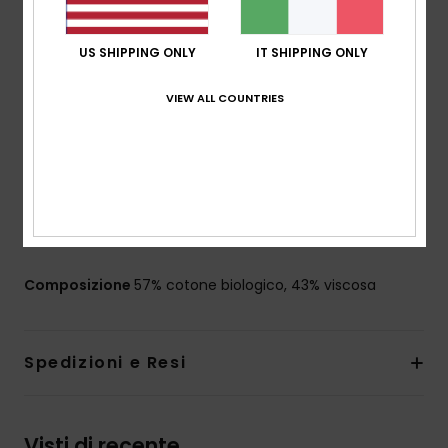
lavaggio:
lavaggio in capo
vestibilità:
vestibilità regular
US SHIPPING ONLY
IT SHIPPING ONLY
Collo:
colletto camp
Maniche:
maniche corte
VIEW ALL COUNTRIES
Tasche:
singola tasca sul petto
Chiusura:
chiusura con bottone in cocco
Marcatura:
etichetta Quiksilver in tessuto sulla
cucitura laterale
Altre caratteristiche:
orlo dritto con spacco
laterale
Composizione
57% cotone biologico, 43% viscosa
Spedizioni e Resi
Visti di recente