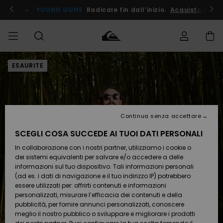
Salta
alle
ito !
YOUNG GUNS
Radicale fin dall’inizio.
Acquista Ora
informazioni
sul
prodotto
ESAURITE
Accedi al tuo
UOMO
Abbigliamento
Abbigliamento
Shop
Surf Shop
Snow
Outlet
ordine
Uomo
Shop
Uomo
Uomo
BAMBINO
Spedizione
Accessori
Accessori
Nuovi
arrivi
Surf Shop
Outlet
Continua senza accettare
DONNA
Bambino
Snow
Bambino
Resi
Shop
SCEGLI COSA SUCCEDE AI TUOI DATI PERSONALI
Calzature
Calzature
Bambino
In collaborazione con i nostri partner, utilizziamo i cookie o
e
e
Da
SURF
Pagamento
infradito
infradito
Scoprire
Highlights
Outlet
dei sistemi equivalenti per salvare e/o accedere a delle
Donna
informazioni sul tuo dispositivo. Tali informazioni personali
SNOW
Snow
(ad es. i dati di navigazione e il tuo indirizzo IP) potrebbero
Buono regalo
Shop
essere utilizzati per: offrirti contenuti e informazioni
Surf /
Surf /
Snow
Comunità
Donna
personalizzati, misurare l’efficacia dei contenuti e della
Acqua
Acqua
OUTLET
pubblicità, per fornire annunci personalizzati, conoscere
Quiksilver
meglio il nostro pubblico o sviluppare e migliorare i prodotti
Freedom