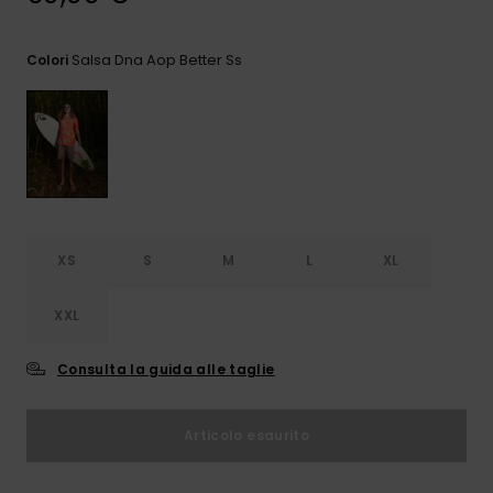
e accedi al
nostro
modulo di
Salsa Dna Aop Better Ss
Colori
contatto.
Consulta
le FAQ
XS
S
M
L
XL
XXL
Consulta la guida alle taglie
Articolo esaurito