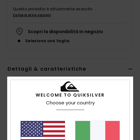
Questo prodotto è attualmente esaurito.
Compra altre opzioni
Scopri la disponibilità in negozio
Seleziona una taglia
Dettagli & caratteristiche
Camicia a maniche corte Rosso Uomo
Style
AQYWT03326
Codice colore
rzm6
WELCOME TO QUIKSILVER
Choose your country
Caratteristiche
Collezione:
collezione DNA
Tessuto:
tessuto in popeline misto di viscosa e
cotone biologico