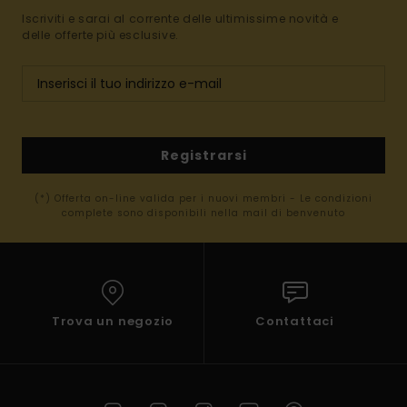
Iscriviti e sarai al corrente delle ultimissime novità e
delle offerte più esclusive.
Registrarsi
(*) Offerta on-line valida per i nuovi membri - Le condizioni
complete sono disponibili nella mail di benvenuto
Trova un negozio
Contattaci