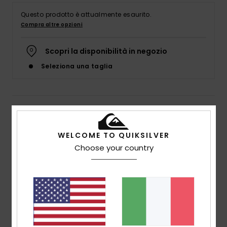
Questo prodotto è attualmente esaurito.
Compra altre opzioni
Scopri la disponibilità in negozio
Seleziona una taglia
Dettagli & caratteristiche
Camicia a Maniche Lunghe Blu Uomo
WELCOME TO QUIKSILVER
Choose your country
Style
EQYWT04516
Codice colore
byg0
Caratteristiche
Tessuto ecosostenibile:
velluto di cotone riciclato
[315 g/m2]
Tintura/lavaggio:
tintura a pigmenti e lavaggio