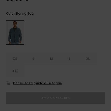
e accedi al
nostro
modulo di
Bering Sea
Colori
contatto.
Consulta
le FAQ
XS
S
M
L
XL
XXL
Consulta la guida alle taglie
Articolo esaurito