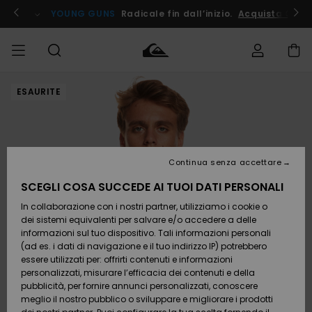
Salta
alle
ito !
YOUNG GUNS
Radicale fin dall’inizio.
Acquista Ora
informazioni
sul
prodotto
ESAURITE
Accedi al tuo
UOMO
Abbigliamento
Abbigliamento
Shop
Surf Shop
Snow
Outlet
ordine
Uomo
Shop
Uomo
Uomo
BAMBINO
Spedizione
Accessori
Accessori
Nuovi
arrivi
Surf Shop
Outlet
Continua senza accettare
DONNA
Bambino
Snow
Bambino
Resi
Shop
SCEGLI COSA SUCCEDE AI TUOI DATI PERSONALI
Calzature
Calzature
Bambino
In collaborazione con i nostri partner, utilizziamo i cookie o
e
e
Da
SURF
Pagamento
infradito
infradito
Scoprire
Highlights
Outlet
dei sistemi equivalenti per salvare e/o accedere a delle
Donna
informazioni sul tuo dispositivo. Tali informazioni personali
SNOW
Snow
(ad es. i dati di navigazione e il tuo indirizzo IP) potrebbero
Buono regalo
Shop
essere utilizzati per: offrirti contenuti e informazioni
Surf /
Surf /
Snow
Comunità
Donna
personalizzati, misurare l’efficacia dei contenuti e della
Acqua
Acqua
OUTLET
pubblicità, per fornire annunci personalizzati, conoscere
Quiksilver
meglio il nostro pubblico o sviluppare e migliorare i prodotti
Freedom