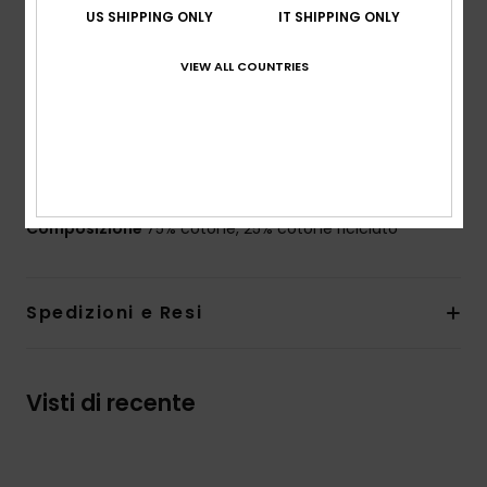
pesante con ammorbidente per un look vintage
US SHIPPING ONLY
IT SHIPPING ONLY
Vestibilità:
vestibilità comoda
VIEW ALL COUNTRIES
Maniche:
maniche lunghe
Tasche:
doppie tasche sul petto
__Chiusura: finta regular con bottone
Orlo curvo
Etichetta Quiksilver riciclata laterale sul fondo
Composizione
75% cotone, 25% cotone riciclato
Spedizioni e Resi
Visti di recente