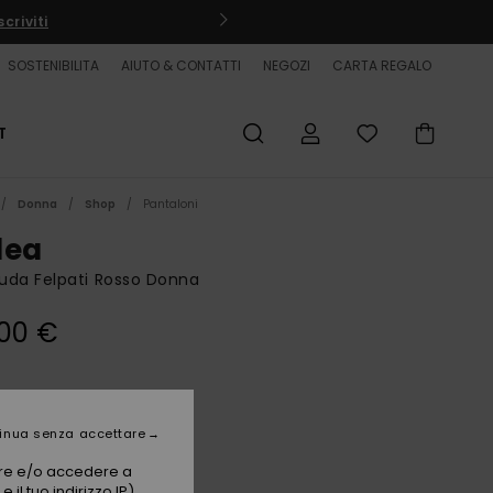
criviti
SOSTENIBILITA
AIUTO & CONTATTI
NEGOZI
CARTA REGALO
T
Donna
Shop
Pantaloni
lea
uda Felpati Rosso Donna
00 €
Burnt Russet
i
inua senza accettare
vare e/o accedere a
 il tuo indirizzo IP)