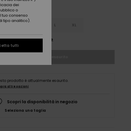
ficacia dei
pubblico o
 il tuo consenso
 tipo analitico).
S
S
M
L
XL
nsulta la guida alle taglie
etta tutti
Articolo esaurito
sto prodotto è attualmente esaurito.
pra altre opzioni
Scopri la disponibilità in negozio
Seleziona una taglia