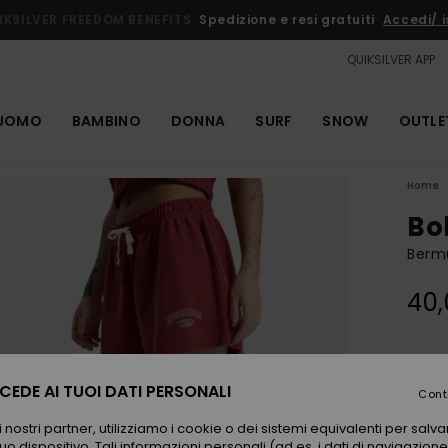
IKSILVER FREEDOM BENEFITS
Spedizione e resi gratuiti
Accedi/ is
QUIKSILVER APP
UOMO
BAMBINO
DONNA
SURF
SNOW
OUTLE
Home
Bo
Berm
40,
Color
EDE AI TUOI DATI PERSONALI
Cont
 nostri partner, utilizziamo i cookie o dei sistemi equivalenti per sal
uo dispositivo. Tali informazioni personali (ad es. i dati di navigazione e