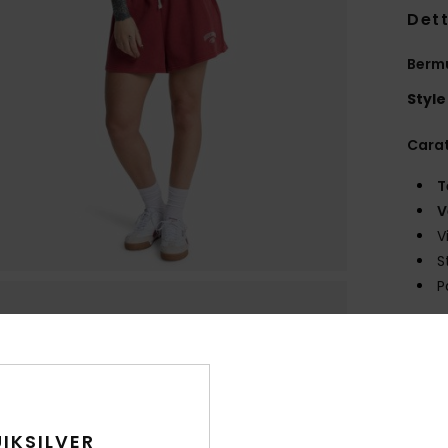
Dett
Berm
Style
Carat
T
V
V
S
P
Comp
Sped
IKSILVER