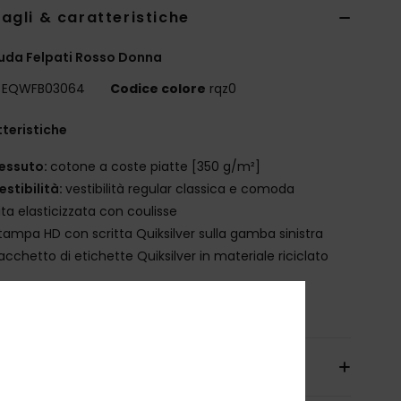
agli & caratteristiche
uda Felpati Rosso Donna
EQWFB03064
Codice colore
rqz0
teristiche
essuto:
cotone a coste piatte [350 g/m²]
estibilità:
vestibilità regular classica e comoda
ita elasticizzata con coulisse
tampa HD con scritta Quiksilver sulla gamba sinistra
acchetto di etichette Quiksilver in materiale riciclato
osizione
[Tessuto principale] 100% cotone
izioni e Resi