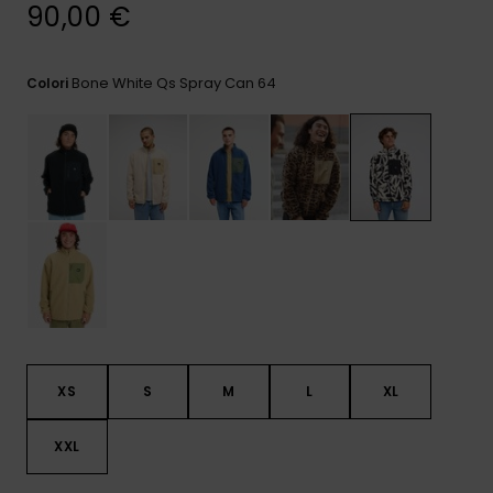
e accedi al
90,00 €
nostro
modulo di
contatto.
Bone White Qs Spray Can 64
Colori
Consulta
le FAQ
XS
S
M
L
XL
XXL