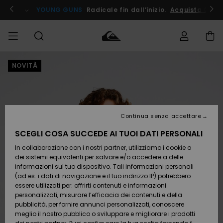
Salta
alle
ito !
YOUNG GUNS
Radicale fin dall’inizio.
Acquista Ora
informazioni
sul
prodotto
NOVITÀ
Accedi al tuo
UOMO
Abbigliamento
Abbigliamento
Shop
Surf Shop
Snow
Outlet
ordine
Uomo
Shop
Uomo
Uomo
BAMBINO
Spedizione
Accessori
Accessori
Nuovi
arrivi
Surf Shop
Outlet
Continua senza accettare
DONNA
Bambino
Snow
Bambino
Resi
Shop
SCEGLI COSA SUCCEDE AI TUOI DATI PERSONALI
Calzature
Calzature
Bambino
In collaborazione con i nostri partner, utilizziamo i cookie o
e
e
Da
SURF
Pagamento
infradito
infradito
Scoprire
Highlights
Outlet
dei sistemi equivalenti per salvare e/o accedere a delle
Donna
informazioni sul tuo dispositivo. Tali informazioni personali
SNOW
Snow
(ad es. i dati di navigazione e il tuo indirizzo IP) potrebbero
Buono regalo
Shop
essere utilizzati per: offrirti contenuti e informazioni
Surf /
Surf /
Snow
Comunità
Donna
personalizzati, misurare l’efficacia dei contenuti e della
Acqua
Acqua
OUTLET
pubblicità, per fornire annunci personalizzati, conoscere
Quiksilver
meglio il nostro pubblico o sviluppare e migliorare i prodotti
Freedom