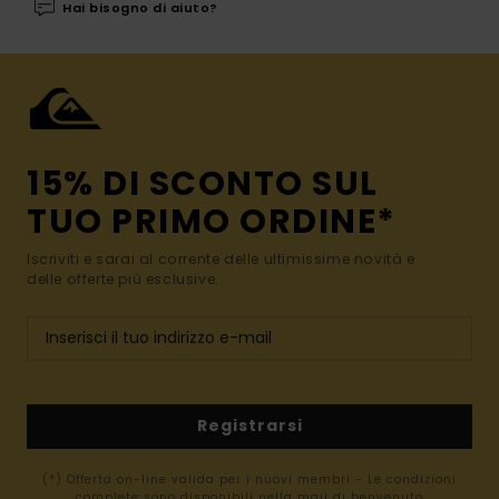
Hai bisogno di aiuto?
15% DI SCONTO SUL
TUO PRIMO ORDINE*
Iscriviti e sarai al corrente delle ultimissime novità e
delle offerte più esclusive.
Registrarsi
(*) Offerta on-line valida per i nuovi membri - Le condizioni
complete sono disponibili nella mail di benvenuto