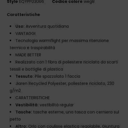
Style
EQYPF03066
Codice colore
weg8
Caratteristiche
Uso:
Avventura quotidiana
VANTAGGI
Tecnologia warmflight per massima ritenzione
termica e traspirabilità
MADE BETTER
Realizzato con 1 fibra di poliestere riciclata da scarti
tessili e bottiglie di plastica
Tessuto:
Pile spazzolato 1 faccia
Jiaren Recycled Polyester, poliestere riciclato, 230
g/m2
CARATTERISTICHE
Vestibilità:
vestibilità regular
Tasche:
tasche esterne, una tasca con cerniera sul
petto
Altro:
Orlo con coulisse elastica regolabile, Giuntura