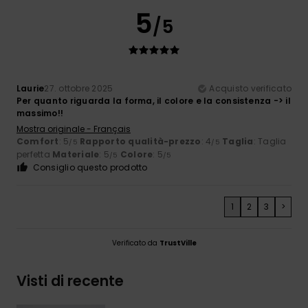
5
/5
Laurie
27. ottobre 2025
Acquisto verificato
Per quanto riguarda la forma, il colore e la consistenza -> il
massimo!!
Mostra originale - Français
Comfort
: 5
Rapporto qualità-prezzo
: 4
Taglia
: Taglia
/5
/5
perfetta
Materiale
: 5
Colore
: 5
/5
/5
Consiglio questo prodotto
1
2
3
>
Verificato da
TrustVille
Visti di recente