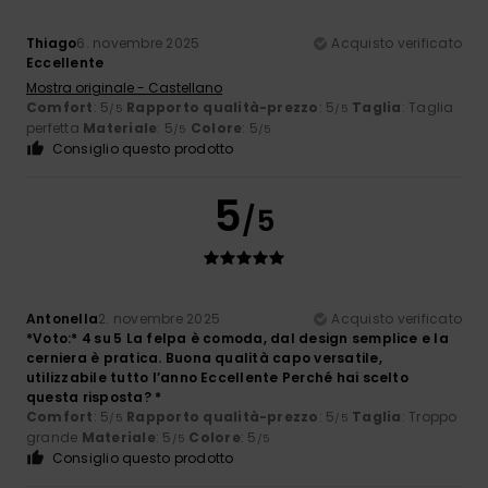
Thiago
6. novembre 2025
Acquisto verificato
Eccellente
Mostra originale - Castellano
Comfort
: 5
Rapporto qualità-prezzo
: 5
Taglia
: Taglia
/5
/5
perfetta
Materiale
: 5
Colore
: 5
/5
/5
Consiglio questo prodotto
5
/5
Antonella
2. novembre 2025
Acquisto verificato
*Voto:* 4 su 5 La felpa è comoda, dal design semplice e la
cerniera è pratica. Buona qualità capo versatile,
utilizzabile tutto l’anno Eccellente Perché hai scelto
questa risposta? *
Comfort
: 5
Rapporto qualità-prezzo
: 5
Taglia
: Troppo
/5
/5
grande
Materiale
: 5
Colore
: 5
/5
/5
Consiglio questo prodotto