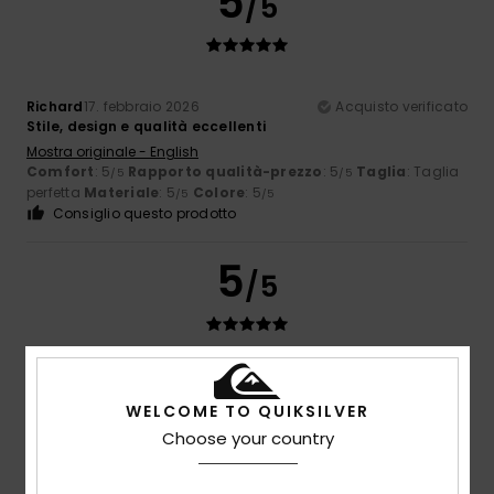
5
/5
Richard
17. febbraio 2026
Acquisto verificato
Stile, design e qualità eccellenti
Mostra originale - English
Comfort
: 5
Rapporto qualità-prezzo
: 5
Taglia
: Taglia
/5
/5
perfetta
Materiale
: 5
Colore
: 5
/5
/5
Consiglio questo prodotto
5
/5
Client anonyme vérifié
21. gennaio 2026
Acquisto verificato
I vostri pile sono fantastici!
WELCOME TO QUIKSILVER
Mostra originale - Français
Choose your country
Comfort
: 5
Rapporto qualità-prezzo
: 5
Taglia
: Grande
/5
/5
Materiale
: 5
Colore
: 5
/5
/5
Consiglio questo prodotto