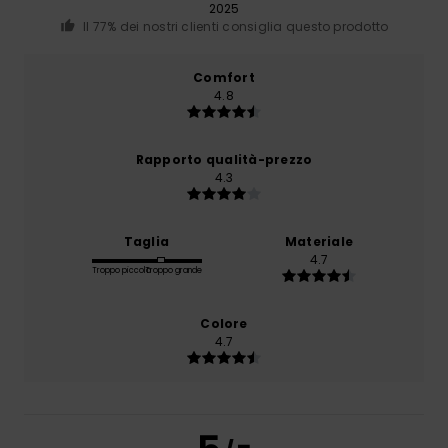
2025
Il 77% dei nostri clienti consiglia questo prodotto
Comfort
4.8
Rapporto qualità-prezzo
4.3
Taglia
Materiale
4.7
Troppo piccolo
Troppo grande
Colore
4.7