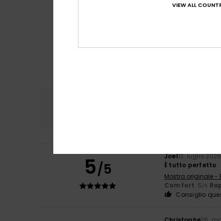
VIEW ALL COUNTR
Comfort
Rapp
5.0
Joel
12. luglio 202
5
/5
È tutto perfetto
Mostra originale -
Comfort
: 5
Rap
/5
Consiglio que
Christophe
26. m