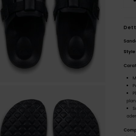
Dett
Sand
Style
Carat
M
P
P
plan
S
ade
Comp