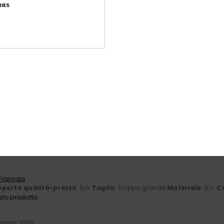
Punteggio medio
IES
5.0
/5
basato su
4 recensioni verificate
dal marzo 2026
Il 100% dei nostri clienti consiglia questo prodotto
orto qualità-prezzo
Taglia
Mate
5.0
5
Troppo piccolo
Troppo grande
6
 Français
porto qualità-prezzo
: 5
Taglia
: Troppo grande
Materiale
: 5
C
/5
/5
sto prodotto
aggio 2026