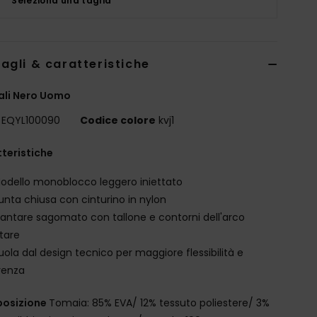
Seleziona una taglia
agli & caratteristiche
ali Nero Uomo
EQYL100090
Codice colore
kvj1
teristiche
odello monoblocco leggero iniettato
unta chiusa con cinturino in nylon
lantare sagomato con tallone e contorni dell'arco
tare
uola dal design tecnico per maggiore flessibilità e
renza
osizione
Tomaia: 85% EVA/ 12% tessuto poliestere/ 3%