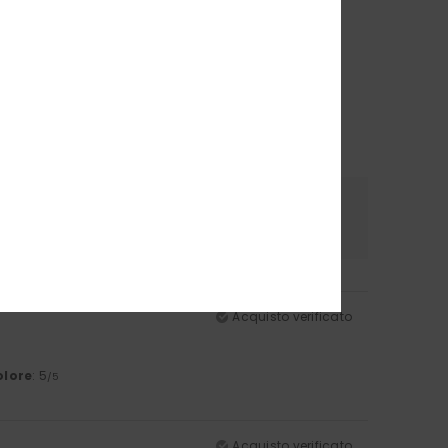
riale
Colore
.0
5.0
Acquisto verificato
olore
: 5
/5
Acquisto verificato