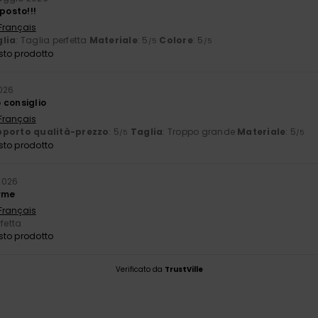
posto!!!
 Français
lia
: Taglia perfetta
Materiale
: 5
Colore
: 5
/5
/5
sto prodotto
026
 consiglio
 Français
porto qualità-prezzo
: 5
Taglia
: Troppo grande
Materiale
: 5
/5
/5
sto prodotto
2026
rme
 Français
rfetta
sto prodotto
Verificato da
TrustVille