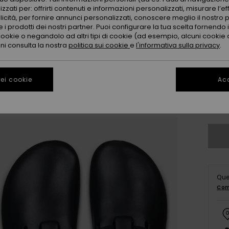
zzati per: offrirti contenuti e informazioni personalizzati, misurare l’ef
licità, per fornire annunci personalizzati, conoscere meglio il nostro 
 i prodotti dei nostri partner. Puoi configurare la tua scelta fornendo
cookie o negandolo ad altri tipi di cookie (ad esempio, alcuni cookie di
oni consulta la nostra
politica sui cookie
e
l'informativa sulla privacy
.
3
ei cookie
Acc
4
Co
Que
Com