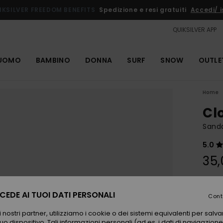
IKSILVER FREEDOM BENEFITS
Spedizione e resi gratuiti
Accedi/ is
QUIKSILVER APP
UOMO
BAMBINO
DONNA
SURF
SNOW
OUTLE
Home
Cl
Sand
5.0
35,
Color
EDE AI TUOI DATI PERSONALI
Cont
 nostri partner, utilizziamo i cookie o dei sistemi equivalenti per sal
uo dispositivo. Tali informazioni personali (ad es. i dati di navigazione e