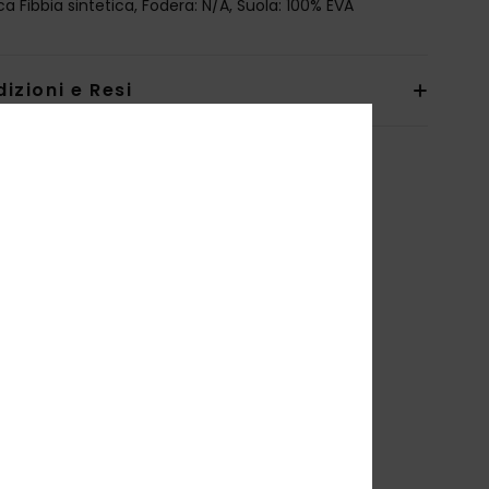
ca Fibbia sintetica, Fodera: N/A, Suola: 100% EVA
izioni e Resi