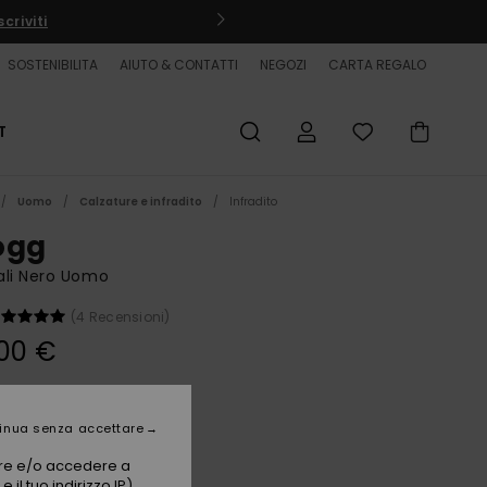
criviti
SOSTENIBILITA
AIUTO & CONTATTI
NEGOZI
CARTA REGALO
T
Uomo
Calzature e infradito
Infradito
ogg
ali Nero Uomo
(4 Recensioni)
00 €
Black 1
i
inua senza accettare
vare e/o accedere a
 il tuo indirizzo IP)