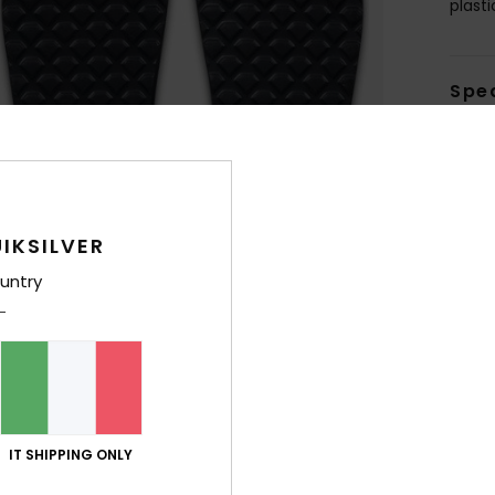
plasti
Sped
IKSILVER
untry
IT SHIPPING ONLY