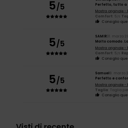
5
/5
Perfetto, tutto a 
Mostra originale -
Comfort
: 5
Tag
/5
Consiglio que
SAMIR
31. marzo 2
5
/5
Molto comodo. Lo
Mostra originale -
Comfort
: 5
Rap
/5
Consiglio que
Samuel
8. marzo 
5
/5
Perfetto e confo
Mostra originale -
Taglia
: Taglia pe
Consiglio que
Visti di recente