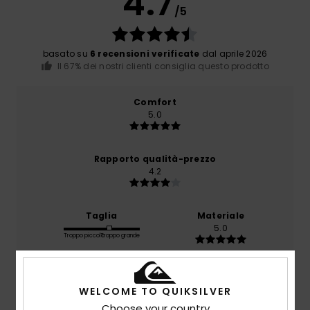
4.7
/5
basato su
6 recensioni verificate
dal aprile 2026
Il 67% dei nostri clienti consiglia questo prodotto
Comfort
5.0
Rapporto qualità-prezzo
4.2
Taglia
Materiale
5.0
Troppo piccolo
Troppo grande
Colore
5.0
WELCOME TO QUIKSILVER
Choose your country