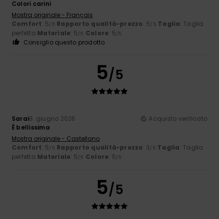
Colori carini
Mostra originale - Français
Comfort
: 5
Rapporto qualità-prezzo
: 5
Taglia
: Taglia
/5
/5
perfetta
Materiale
: 5
Colore
: 5
/5
/5
Consiglio questo prodotto
5
/5
Sarai
8. giugno 2026
Acquisto verificato
È bellissima
Mostra originale - Castellano
Comfort
: 5
Rapporto qualità-prezzo
: 3
Taglia
: Taglia
/5
/5
perfetta
Materiale
: 5
Colore
: 5
/5
/5
5
/5