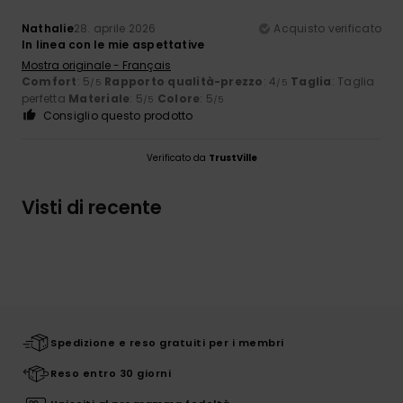
Nathalie
28. aprile 2026
Acquisto verificato
In linea con le mie aspettative
Mostra originale - Français
Comfort
: 5
Rapporto qualità-prezzo
: 4
Taglia
: Taglia
/5
/5
perfetta
Materiale
: 5
Colore
: 5
/5
/5
Consiglio questo prodotto
Verificato da
TrustVille
Visti di recente
Spedizione e reso gratuiti per i membri
Reso entro 30 giorni