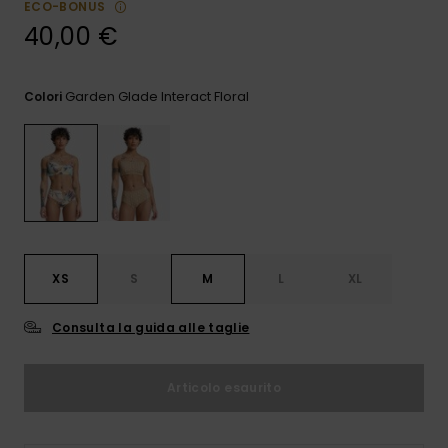
ECO-BONUS
e accedi al
nostro
40,00 €
modulo di
contatto.
Garden Glade Interact Floral
Colori
Consulta
le FAQ
XS
S
M
L
XL
Consulta la guida alle taglie
Articolo esaurito