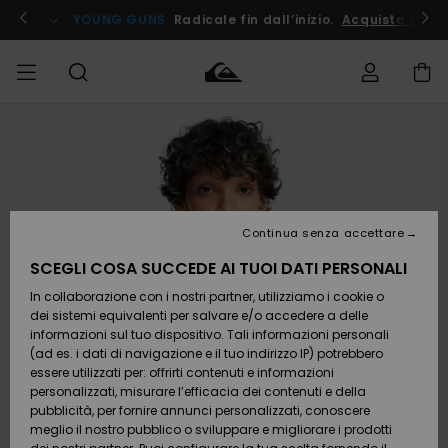
Salta
alle
ito !
YOUNG GUNS
Radicale fin dall’inizio.
Acquista Ora
informazioni
sul
prodotto
Accedi al tuo
UOMO
Abbigliamento
Abbigliamento
Shop
Surf Shop
Snow
Outlet
ordine
Uomo
Shop
Uomo
Uomo
BAMBINO
Spedizione
Accessori
Accessori
Nuovi
arrivi
Surf Shop
Outlet
Continua senza accettare
DONNA
Bambino
Snow
Bambino
Resi
Shop
SCEGLI COSA SUCCEDE AI TUOI DATI PERSONALI
Calzature
Calzature
Bambino
In collaborazione con i nostri partner, utilizziamo i cookie o
e
e
Da
SURF
Pagamento
infradito
infradito
Scoprire
Highlights
Outlet
dei sistemi equivalenti per salvare e/o accedere a delle
Donna
informazioni sul tuo dispositivo. Tali informazioni personali
SNOW
Snow
(ad es. i dati di navigazione e il tuo indirizzo IP) potrebbero
Buono regalo
Shop
essere utilizzati per: offrirti contenuti e informazioni
Surf /
Surf /
Snow
Comunità
Donna
personalizzati, misurare l’efficacia dei contenuti e della
Acqua
Acqua
OUTLET
pubblicità, per fornire annunci personalizzati, conoscere
Quiksilver
meglio il nostro pubblico o sviluppare e migliorare i prodotti
Freedom