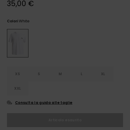
35,00 €
e accedi al
nostro
modulo di
contatto.
White
Colori
Consulta
le FAQ
XS
S
M
L
XL
XXL
Consulta la guida alle taglie
Articolo esaurito