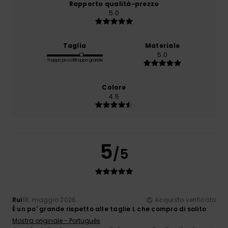
Rapporto qualità-prezzo
5.0
Taglia
Materiale
5.0
Troppo piccolo
Troppo grande
Colore
4.5
5
/5
Rui
18. maggio 2026
Acquisto verificato
È un po' grande rispetto alle taglie L che compro di solito
Mostra originale - Português