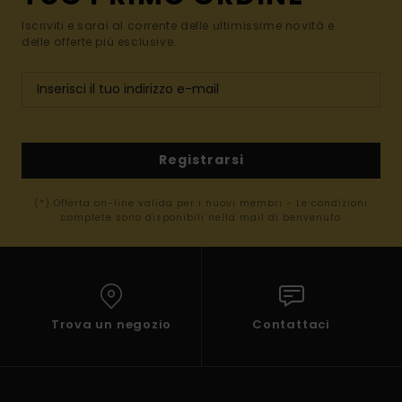
Iscriviti e sarai al corrente delle ultimissime novità e
delle offerte più esclusive.
Registrarsi
(*) Offerta on-line valida per i nuovi membri - Le condizioni
complete sono disponibili nella mail di benvenuto
Trova un negozio
Contattaci