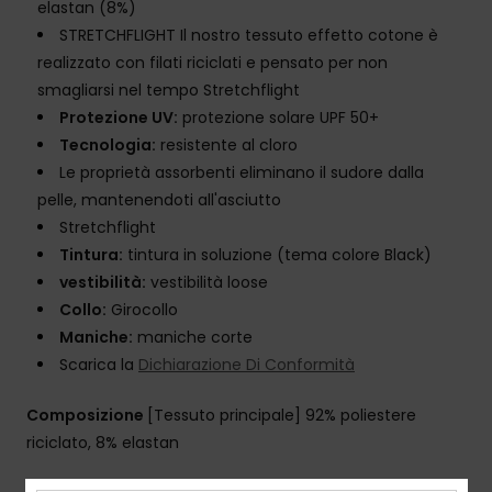
elastan (8%)
STRETCHFLIGHT Il nostro tessuto effetto cotone è
realizzato con filati riciclati e pensato per non
smagliarsi nel tempo Stretchflight
Protezione UV:
protezione solare UPF 50+
Tecnologia:
resistente al cloro
Le proprietà assorbenti eliminano il sudore dalla
pelle, mantenendoti all'asciutto
Stretchflight
Tintura:
tintura in soluzione (tema colore Black)
vestibilità:
vestibilità loose
Collo:
Girocollo
Maniche:
maniche corte
Scarica la
Dichiarazione Di Conformità
Composizione
[Tessuto principale] 92% poliestere
riciclato, 8% elastan