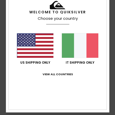
Spedizioni e Resi
WELCOME TO QUIKSILVER
Choose your country
Recensioni dei clienti
Punteggio medio
5.0
/5
US SHIPPING ONLY
IT SHIPPING ONLY
VIEW ALL COUNTRIES
basato su
2 recensioni verificate
dal maggio 2026
Il 50% dei nostri clienti consiglia questo prodotto
Comfort
5.0