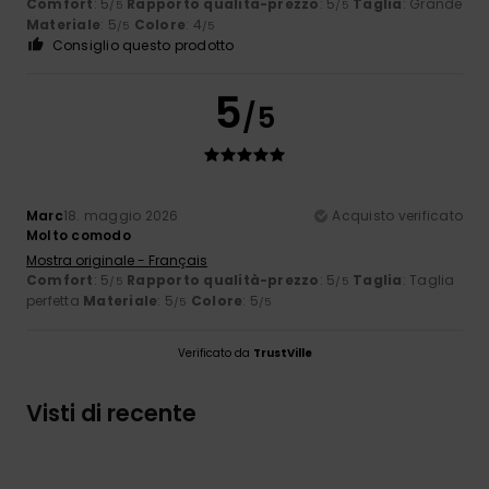
Comfort
: 5
Rapporto qualità-prezzo
: 5
Taglia
: Grande
/5
/5
Materiale
: 5
Colore
: 4
/5
/5
Consiglio questo prodotto
5
/5
Marc
18. maggio 2026
Acquisto verificato
Molto comodo
Mostra originale - Français
Comfort
: 5
Rapporto qualità-prezzo
: 5
Taglia
: Taglia
/5
/5
perfetta
Materiale
: 5
Colore
: 5
/5
/5
Verificato da
TrustVille
Visti di recente