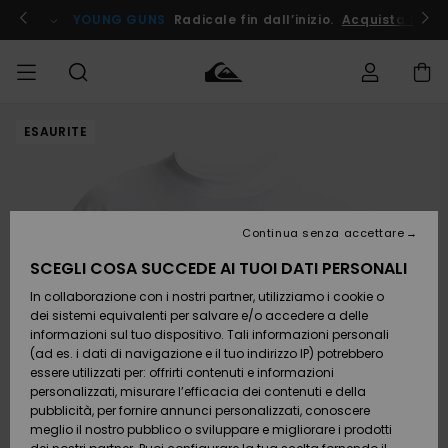
Salta
alle
ito !
YOUNG GUNS
Radicale fin dall’inizio.
Acquista Ora
informazioni
sul
prodotto
ESAURITE
Accedi al tuo
UOMO
Abbigliamento
Abbigliamento
Shop
Surf Shop
Snow
Outlet
ordine
Uomo
Shop
Uomo
Uomo
BAMBINO
Spedizione
Accessori
Accessori
Nuovi
arrivi
Surf Shop
Outlet
Continua senza accettare
DONNA
Bambino
Snow
Bambino
Resi
Shop
SCEGLI COSA SUCCEDE AI TUOI DATI PERSONALI
Calzature
Calzature
Bambino
In collaborazione con i nostri partner, utilizziamo i cookie o
e
e
Da
SURF
Pagamento
infradito
infradito
Scoprire
Highlights
Outlet
dei sistemi equivalenti per salvare e/o accedere a delle
Donna
informazioni sul tuo dispositivo. Tali informazioni personali
SNOW
Snow
(ad es. i dati di navigazione e il tuo indirizzo IP) potrebbero
Buono regalo
Shop
essere utilizzati per: offrirti contenuti e informazioni
Surf /
Surf /
Snow
Comunità
Donna
personalizzati, misurare l’efficacia dei contenuti e della
Acqua
Acqua
OUTLET
pubblicità, per fornire annunci personalizzati, conoscere
Quiksilver
meglio il nostro pubblico o sviluppare e migliorare i prodotti
Freedom