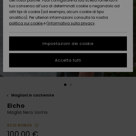
dei nostri partner. Puoi configurare la tua scelta fornendo il
Da
tuo consenso all’uso di determinati cookie o negandolo ad
Snow
Neve
AIUTO &
Scoprire
Protezione
altri tipi di cookie (ad esempio, alcuni cookie di tipo
CONTATTI
dei dati
analitico). Per ulteriori informazioni consulta la nostra
politica sui cookie
e
l'informativa sulla privacy
.
Nuovi
Nuovi
Comunità
SOSTENIBILITA
Guida alle
arrivi
arrivi
taglie
Impostazioni dei cookie
NEGOZI
Da
Da
Avvia una
Accetta tutti
Scoprire
Scoprire
QUIKSILVER
conversazione
APP
per ottenere
la risposta
più rapida
WISHLIST
alla tua
domanda.
Maglioni in cachemire
Avvia una
Elcho
conversazione
Maglia Nero Uomo
Trova le
risposte alle
ECO-BONUS
domande
100,00 €
più frequenti