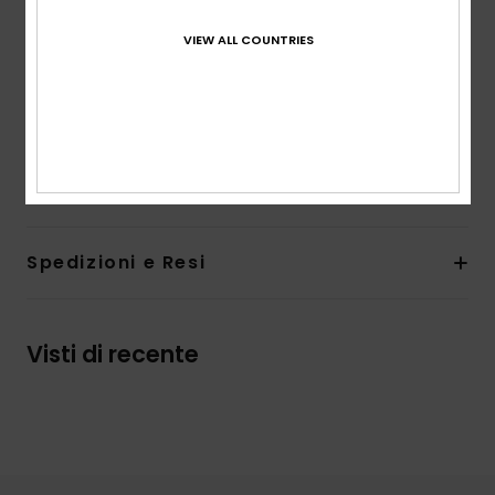
Collo:
Girocollo
VIEW ALL COUNTRIES
__Chiusura: chiusura a pullover
Pacchetto di etichette Quiksilver riciclate
Il modello nell’immagine è alto 178cm/70" e indossa
la taglia M
Composizione
100% cotone biologico
Spedizioni e Resi
Visti di recente