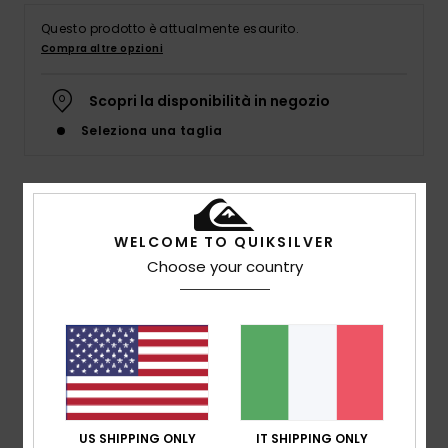
Questo prodotto è attualmente esaurito.
Compra altre opzioni
Scopri la disponibilità in negozio
Seleziona una taglia
Dettagli & caratteristiche
WELCOME TO QUIKSILVER
Maglia Nero Uomo
Choose your country
Style
EQYSW03290
Codice colore
kta6
Caratteristiche
Tessuto ecosostenibile:
tessuto in cotone
biologico
Vestibilità:
vestibilità con spalle ribassate
US SHIPPING ONLY
IT SHIPPING ONLY