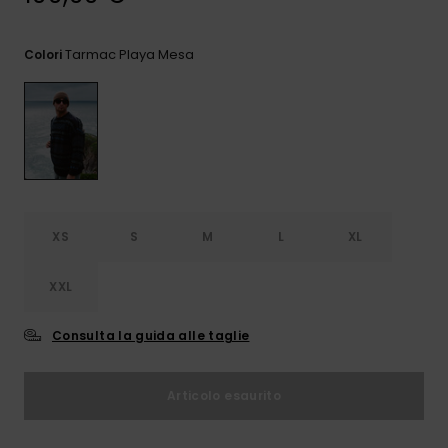
e accedi al
nostro
modulo di
Tarmac Playa Mesa
Colori
contatto.
Consulta
le FAQ
XS
S
M
L
XL
XXL
Consulta la guida alle taglie
Articolo esaurito