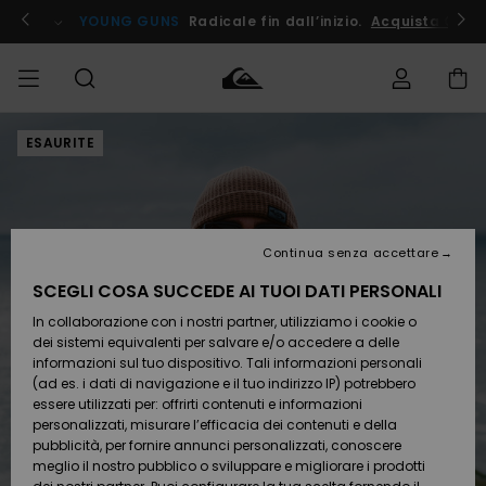
Salta
alle
ito !
YOUNG GUNS
Radicale fin dall’inizio.
Acquista Ora
informazioni
sul
prodotto
ESAURITE
Accedi al tuo
UOMO
Abbigliamento
Abbigliamento
Shop
Surf Shop
Snow
Outlet
ordine
Uomo
Shop
Uomo
Uomo
BAMBINO
Spedizione
Accessori
Accessori
Nuovi
arrivi
Surf Shop
Outlet
Continua senza accettare
DONNA
Bambino
Snow
Bambino
Resi
Shop
SCEGLI COSA SUCCEDE AI TUOI DATI PERSONALI
Calzature
Calzature
Bambino
In collaborazione con i nostri partner, utilizziamo i cookie o
e
e
Da
SURF
Pagamento
infradito
infradito
Scoprire
Highlights
Outlet
dei sistemi equivalenti per salvare e/o accedere a delle
Donna
informazioni sul tuo dispositivo. Tali informazioni personali
SNOW
Snow
(ad es. i dati di navigazione e il tuo indirizzo IP) potrebbero
Buono regalo
Shop
essere utilizzati per: offrirti contenuti e informazioni
Surf /
Surf /
Snow
Comunità
Donna
personalizzati, misurare l’efficacia dei contenuti e della
Acqua
Acqua
OUTLET
pubblicità, per fornire annunci personalizzati, conoscere
Quiksilver
meglio il nostro pubblico o sviluppare e migliorare i prodotti
Freedom