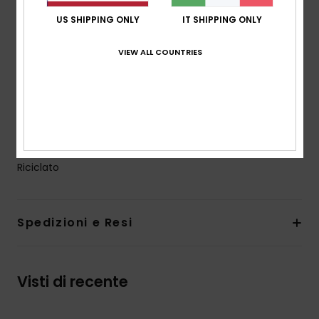
Tasche:
tascone
US SHIPPING ONLY
IT SHIPPING ONLY
Costruzione con manica inserita
Tessuto spazzolato
VIEW ALL COUNTRIES
Punto a coste su polsi e orlo inferiore
Cappuccio foderato in jersey
Apertura del cappuccio con coulisse di cotone
Toppa quiksilver in pelle sul fondo sinistro
Composizione
80% Cotone Biologico, 20% Poliestere
Riciclato
Spedizioni e Resi
Visti di recente