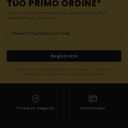
TUO PRIMO ORDINE*
Iscriviti e sarai al corrente delle ultimissime novità e
delle offerte più esclusive.
Registrarsi
(*) Offerta on-line valida per i nuovi membri - Le condizioni
complete sono disponibili nella mail di benvenuto
Trova un negozio
Contattaci