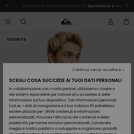
Salta
alle
QUIKSILVER FREEDOM BENEFITS
Spedizione e resi grat
informazioni
sul
prodotto
ESAURITE
Accedi al tuo
UOMO
Abbigliamento
Abbigliamento
Shop
Surf Shop
Snow
Outlet
ordine
Uomo
Shop
Uomo
Uomo
BAMBINO
Spedizione
Accessori
Accessori
Nuovi
arrivi
Surf Shop
Outlet
Continua senza accettare
DONNA
Bambino
Snow
Bambino
Resi
Shop
SCEGLI COSA SUCCEDE AI TUOI DATI PERSONALI
Calzature
Calzature
Bambino
In collaborazione con i nostri partner, utilizziamo i cookie o
e
e
Da
SURF
Pagamento
infradito
infradito
Scoprire
Highlights
Outlet
dei sistemi equivalenti per salvare e/o accedere a delle
Donna
informazioni sul tuo dispositivo. Tali informazioni personali
SNOW
Snow
(ad es. i dati di navigazione e il tuo indirizzo IP) potrebbero
Buono regalo
Shop
essere utilizzati per: offrirti contenuti e informazioni
Surf /
Surf /
Snow
Comunità
Donna
personalizzati, misurare l’efficacia dei contenuti e della
Acqua
Acqua
OUTLET
pubblicità, per fornire annunci personalizzati, conoscere
Quiksilver
meglio il nostro pubblico o sviluppare e migliorare i prodotti
Freedom