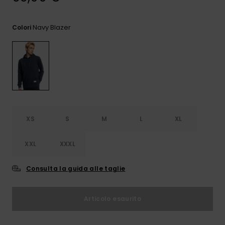
e accedi al
nostro
modulo di
Navy Blazer
Colori
contatto.
Consulta
le FAQ
XS
S
M
L
XL
XXL
XXXL
Consulta la guida alle taglie
Articolo esaurito