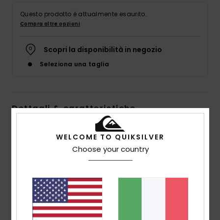
Questo prodotto è attualmente esaurito.
Compra altre opzioni
Scopri la disponibilità in negozio
Seleziona una taglia
Dettagli & caratteristiche
Felpa in materiale biologico con cappuccio Blu Uomo
WELCOME TO QUIKSILVER
Style
EQYFT04114
Codice colore
byj0
Choose your country
Caratteristiche
Tessuto riciclato:
tessuto in misto di cotone
biologico e poliestere riciclato [280 g/m2]
Vestibilità:
vestibilità regular classica e comoda