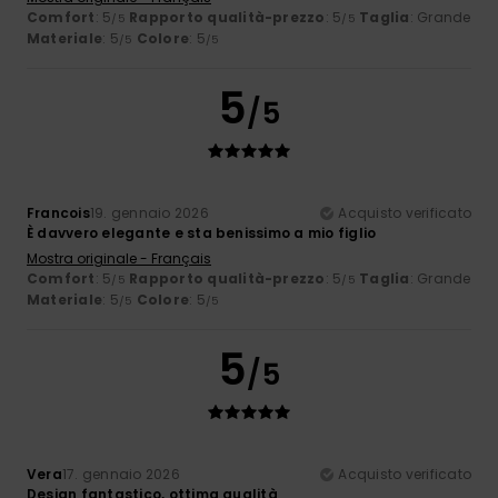
Comfort
: 5
Rapporto qualità-prezzo
: 5
Taglia
: Grande
/5
/5
Materiale
: 5
Colore
: 5
/5
/5
5
/5
Francois
19. gennaio 2026
Acquisto verificato
È davvero elegante e sta benissimo a mio figlio
Mostra originale - Français
Comfort
: 5
Rapporto qualità-prezzo
: 5
Taglia
: Grande
/5
/5
Materiale
: 5
Colore
: 5
/5
/5
5
/5
Vera
17. gennaio 2026
Acquisto verificato
Design fantastico, ottima qualità