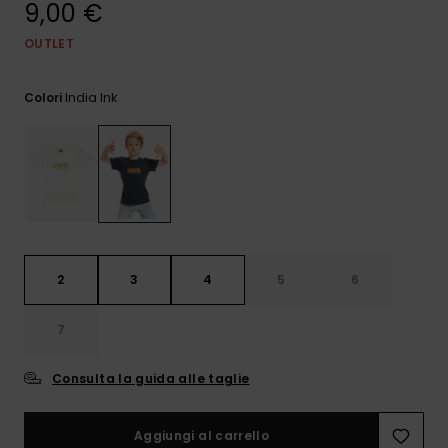
9,00 €
e accedi al
nostro
modulo di
OUTLET
contatto.
India Ink
Colori
Consulta
le FAQ
2
3
4
5
6
7
Consulta la guida alle taglie
Aggiungi al carrello