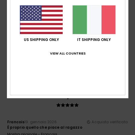
5
/5
US SHIPPING ONLY
IT SHIPPING ONLY
Michael
18. febbraio 2026
Acquisto verificato
La maglietta è bellissima, adoro i disegni
VIEW ALL COUNTRIES
Mostra originale - Français
Rapporto qualità-prezzo
: 4
Taglia
: Taglia perfetta
/5
Colore
: 5
/5
Consiglio questo prodotto
5
/5
Francois
19. gennaio 2026
Acquisto verificato
È proprio quello che piace al ragazzo
Mostra originale - Français