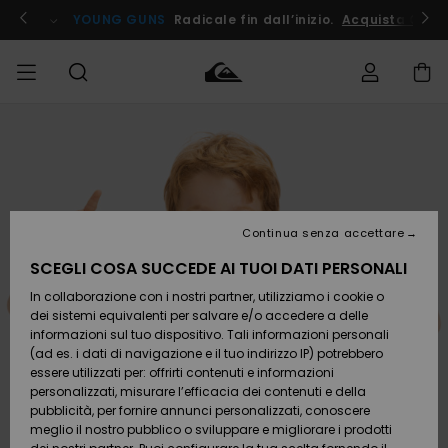
Salta
alle
ito !
YOUNG GUNS
Radicale fin dall’inizio.
Acquista Ora
informazioni
sul
prodotto
Accedi al tuo
UOMO
Abbigliamento
Abbigliamento
Shop
Surf Shop
Snow
Outlet
ordine
Uomo
Shop
Uomo
Uomo
BAMBINO
Spedizione
Accessori
Accessori
Nuovi
arrivi
Surf Shop
Outlet
Continua senza accettare
DONNA
Bambino
Snow
Bambino
Resi
Shop
SCEGLI COSA SUCCEDE AI TUOI DATI PERSONALI
Calzature
Calzature
Bambino
In collaborazione con i nostri partner, utilizziamo i cookie o
e
e
Da
SURF
Pagamento
infradito
infradito
Scoprire
Highlights
Outlet
dei sistemi equivalenti per salvare e/o accedere a delle
Donna
informazioni sul tuo dispositivo. Tali informazioni personali
SNOW
Snow
(ad es. i dati di navigazione e il tuo indirizzo IP) potrebbero
Buono regalo
Shop
essere utilizzati per: offrirti contenuti e informazioni
Surf /
Surf /
Snow
Comunità
Donna
personalizzati, misurare l’efficacia dei contenuti e della
Acqua
Acqua
OUTLET
pubblicità, per fornire annunci personalizzati, conoscere
Quiksilver
meglio il nostro pubblico o sviluppare e migliorare i prodotti
Freedom