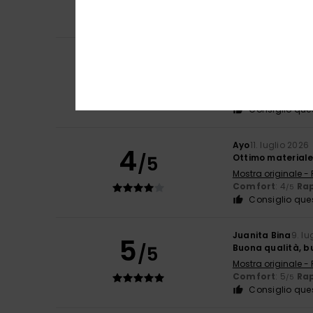
Comfort
: 5
Rap
/5
Consiglio que
Elsa
14. luglio 202
5
/5
Buona qualità
Mostra originale -
Comfort
: 5
Rap
/5
Consiglio que
Ayo
11. luglio 2026
4
/5
Ottimo material
Mostra originale -
Comfort
: 4
Rap
/5
Consiglio que
Juanita Bina
9. lu
5
/5
Buona qualità, b
Mostra originale -
Comfort
: 5
Rap
/5
Consiglio que