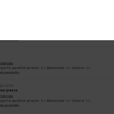
porto qualità-prezzo
: 5
Taglia
: Taglia perfetta
Materiale
: 5
Co
/5
/5
sto prodotto
6
 Castellano
porto qualità-prezzo
: 5
Taglia
: Troppo grande
Materiale
: 5
C
/5
/5
sto prodotto
e
 Français
porto qualità-prezzo
: 4
Materiale
: 4
Colore
: 4
/5
/5
/5
sto prodotto
glio 2026
uon prezzo
 Français
porto qualità-prezzo
: 5
Materiale
: 5
Colore
: 5
/5
/5
/5
sto prodotto