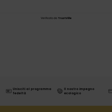
Verificato da
TrustVille
Unisciti al programma
Il nostro impegno
fedeltà
ecologico