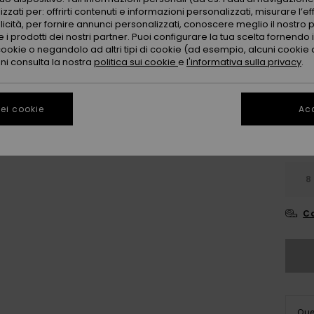
zzati per: offrirti contenuti e informazioni personalizzati, misurare l’ef
licità, per fornire annunci personalizzati, conoscere meglio il nostro 
 i prodotti dei nostri partner. Puoi configurare la tua scelta fornendo
cookie o negandolo ad altri tipi di cookie (ad esempio, alcuni cookie di
oni consulta la nostra
politica sui cookie
e
l'informativa sulla privacy
.
ei cookie
Acc
8
Co
Que