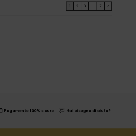
1
2
3
...
7
>
Pagamento 100% sicuro
Hai bisogno di aiuto?