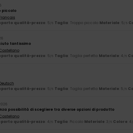
6
 piccolo
 Français
porto qualità-prezzo
: 5
Taglia
: Troppo piccolo
Materiale
: 5
C
/5
/5
26
aciuto tantissimo
 Castellano
porto qualità-prezzo
: 5
Taglia
: Taglia perfetta
Materiale
: 4
Co
/5
/5
 Deutsch
porto qualità-prezzo
: 5
Taglia
: Taglia perfetta
Materiale
: 5
Co
/5
/5
2026
nza possibilità di scegliere tra diverse opzioni di prodotto
 Castellano
porto qualità-prezzo
: 4
Taglia
: Piccolo
Materiale
: 3
Colore
: 4
/5
/5