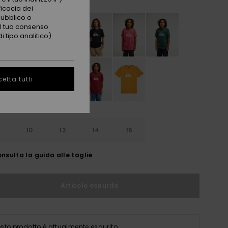
ficacia dei
pubblico o
 il tuo consenso
 tipo analitico).
etta tutti
10
12
14
16
nsulta la guida alle taglie
Articolo esaurito
sto prodotto è attualmente esaurito.