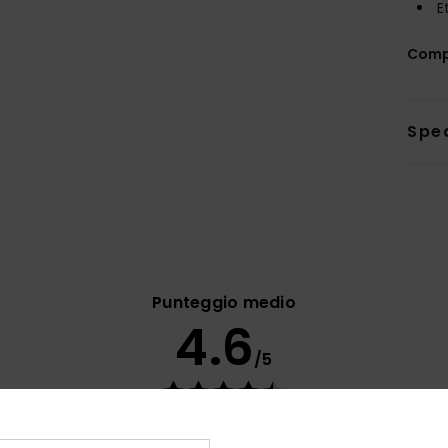
E
Comp
Sped
Punteggio medio
4.6
/5
basato su
63 recensioni verificate
dal settembre 2025
Il 71% dei nostri clienti consiglia questo prodotto