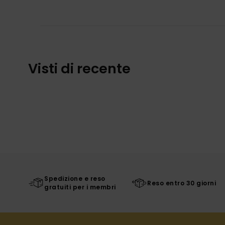
Visti di recente
Spedizione e reso
Reso entro 30 giorni
gratuiti per i membri