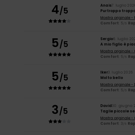
4
Anais
7. luglio 202
/5
Purtroppo troppo
Mostra originale -
Comfort
: 5
Rap
/5
5
Sergio
6. luglio 20
/5
A mio figlio è pi
Mostra originale -
Comfort
: 5
Rap
/5
5
Iker
3. luglio 2026
/5
Molto bello
Mostra originale -
Comfort
: 5
Rap
/5
3
David
30. giugno 
/5
Taglie piccole se
Mostra originale -
Comfort
: 3
Rap
/5