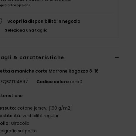
pra altre opzioni
Scopri la disponibilità in negozio
Seleziona una taglia
agli & caratteristiche
etta a maniche corte Marrone Ragazzo 8-16
EQBZT04897
Codice colore
cmk0
teristiche
essuto:
cotone jersey, [160 g/m2]
estibilità:
vestibilità regular
ollo:
Girocollo
erigrafia sul petto