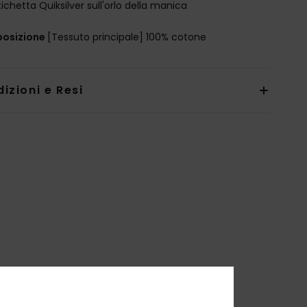
tichetta Quiksilver sull'orlo della manica
osizione
[Tessuto principale] 100% cotone
izioni e Resi