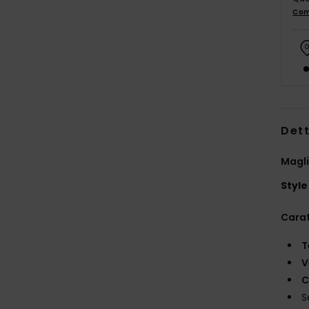
Com
Dett
Magli
Style
Carat
T
V
C
S