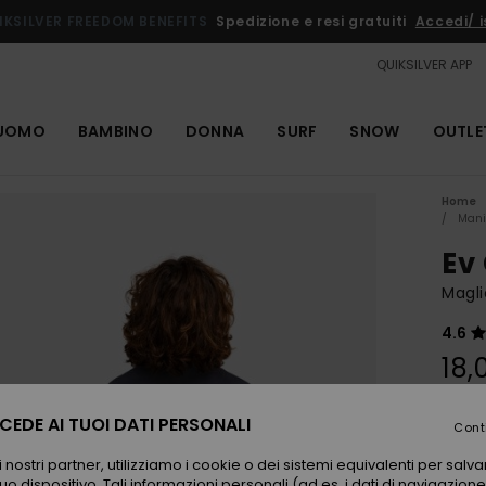
IKSILVER FREEDOM BENEFITS
Spedizione e resi gratuiti
Accedi/ is
QUIKSILVER APP
UOMO
BAMBINO
DONNA
SURF
SNOW
OUTLE
Home
Mani
Ev
Magli
4.6
18,
EDE AI TUOI DATI PERSONALI
Cont
Color
 nostri partner, utilizziamo i cookie o dei sistemi equivalenti per sal
uo dispositivo. Tali informazioni personali (ad es. i dati di navigazione e