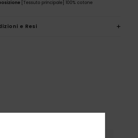
osizione
[Tessuto principale] 100% cotone
izioni e Resi
riale
Colore