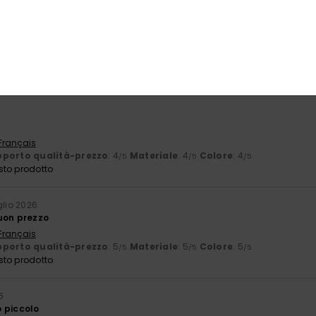
6
 Castellano
porto qualità-prezzo
: 5
Taglia
: Troppo grande
Materiale
: 5
C
/5
/5
sto prodotto
e
 Français
porto qualità-prezzo
: 4
Materiale
: 4
Colore
: 4
/5
/5
/5
sto prodotto
glio 2026
uon prezzo
 Français
porto qualità-prezzo
: 5
Materiale
: 5
Colore
: 5
/5
/5
/5
sto prodotto
6
 piccolo