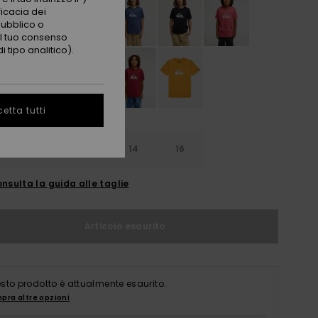
ficacia dei
pubblico o
 il tuo consenso
 tipo analitico).
etta tutti
10
12
14
16
nsulta la guida alle taglie
Articolo esaurito
sto prodotto è attualmente esaurito.
pra altre opzioni