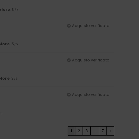
olore
: 5
/5
Acquisto verificato
lore
: 5
/5
Acquisto verificato
lore
: 3
/5
Acquisto verificato
/5
1
2
3
...
7
>