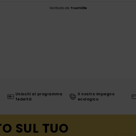
Verificato da
TrustVille
Unisciti al programma
Il nostro impegno
fedeltà
ecologico
TO SUL TUO