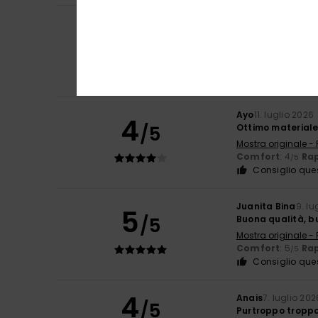
Elsa
14. luglio 202
5
/5
Buona qualità
Mostra originale -
Comfort
: 5
Rap
/5
Consiglio que
Ayo
11. luglio 2026
4
/5
Ottimo material
Mostra originale -
Comfort
: 4
Rap
/5
Consiglio que
Juanita Bina
9. lu
5
/5
Buona qualità, b
Mostra originale -
Comfort
: 5
Rap
/5
Consiglio que
4
Anais
7. luglio 202
/5
Purtroppo troppo