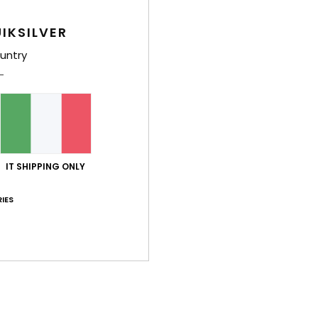
4.7
4
Troppo piccolo
Troppo grande
IKSILVER
untry
26
à-prezzo
 Português
porto qualità-prezzo
: 4
Taglia
: Grande
Colore
: 5
/5
/5
2026
IT SHIPPING ONLY
o carina
 Français
IES
porto qualità-prezzo
: 5
Taglia
: Taglia perfetta
Materiale
: 5
Co
/5
/5
sto prodotto
2026
o bello
 Français
porto qualità-prezzo
: 5
Taglia
: Taglia perfetta
Materiale
: 5
Co
/5
/5
sto prodotto