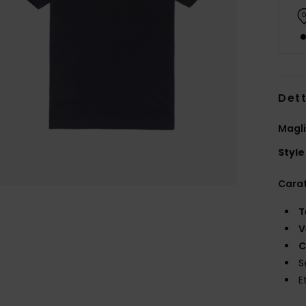
Dett
Magli
Style
Carat
T
V
C
S
E