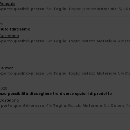
 Français
porto qualità-prezzo
: 5
Taglia
: Troppo piccolo
Materiale
: 5
C
/5
/5
26
aciuto tantissimo
 Castellano
porto qualità-prezzo
: 5
Taglia
: Taglia perfetta
Materiale
: 4
Co
/5
/5
 Deutsch
porto qualità-prezzo
: 5
Taglia
: Taglia perfetta
Materiale
: 5
Co
/5
/5
2026
nza possibilità di scegliere tra diverse opzioni di prodotto
 Castellano
porto qualità-prezzo
: 4
Taglia
: Piccolo
Materiale
: 3
Colore
: 4
/5
/5