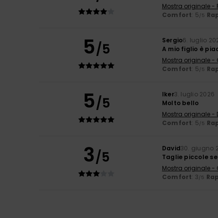
Mostra originale -
Comfort
: 5
Rap
/5
5
Sergio
6. luglio 20
/5
A mio figlio è pi
Mostra originale -
Comfort
: 5
Rap
/5
5
Iker
3. luglio 2026
/5
Molto bello
Mostra originale -
Comfort
: 5
Rap
/5
3
David
30. giugno 
/5
Taglie piccole se
Mostra originale -
Comfort
: 3
Rap
/5