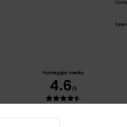
Comp
Sped
Punteggio medio
4.6
/5
basato su
63 recensioni verificate
dal settembre 2025
Il 71% dei nostri clienti consiglia questo prodotto
orto qualità-prezzo
Taglia
Mate