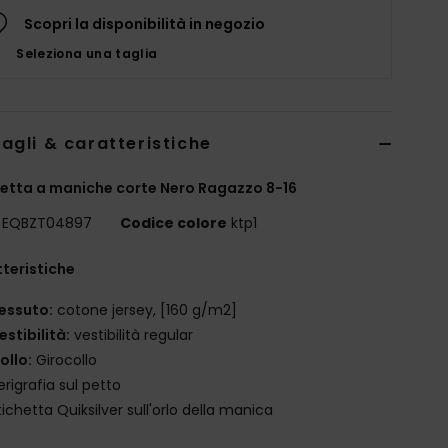
Scopri la disponibilità in negozio
Seleziona una taglia
agli & caratteristiche
etta a maniche corte Nero Ragazzo 8-16
EQBZT04897
Codice colore
ktp1
teristiche
essuto:
cotone jersey, [160 g/m2]
estibilità:
vestibilità regular
ollo:
Girocollo
erigrafia sul petto
tichetta Quiksilver sull'orlo della manica