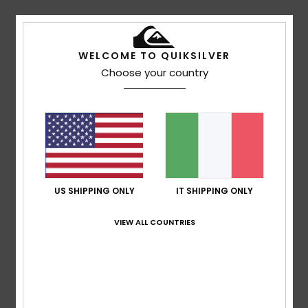
5
/5
WELCOME TO QUIKSILVER
Choose your country
Armelle
15. luglio 2026
Acquisto verificato
Scelta perfetta
Mostra originale - Français
Comfort
: 5
Rapporto qualità-prezzo
: 5
Taglia
: Taglia
/5
/5
perfetta
Materiale
: 5
Colore
: 5
/5
/5
Consiglio questo prodotto
US SHIPPING ONLY
IT SHIPPING ONLY
5
/5
VIEW ALL COUNTRIES
Marilyne
28. giugno 2026
Acquisto verificato
Articolo comodo da indossare