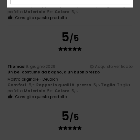
Mostra originale - Français
Comfort
: 5
Rapporto qualità-prezzo
: 5
Taglia
: Taglia
/5
/5
perfetta
Materiale
: 5
Colore
: 5
/5
/5
Consiglio questo prodotto
5
/5
Thomas
19. giugno 2026
Acquisto verificato
Un bel costume da bagno, a un buon prezzo
Mostra originale - Deutsch
Comfort
: 5
Rapporto qualità-prezzo
: 5
Taglia
: Taglia
/5
/5
perfetta
Materiale
: 5
Colore
: 5
/5
/5
Consiglio questo prodotto
5
/5