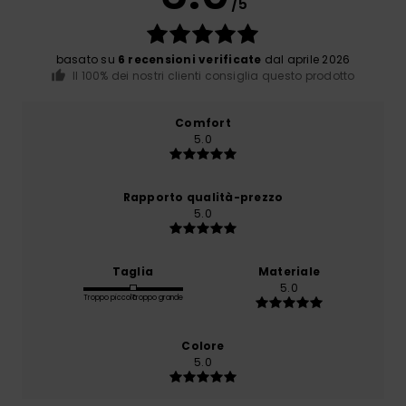
/5
basato su
6 recensioni verificate
dal aprile 2026
Il 100% dei nostri clienti consiglia questo prodotto
Comfort
5.0
Rapporto qualità-prezzo
5.0
Taglia
Materiale
5.0
Troppo piccolo
Troppo grande
Colore
5.0