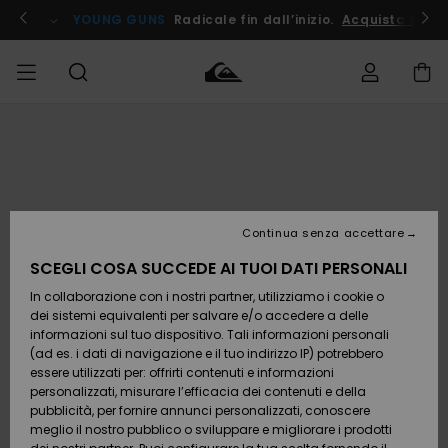
Salta
alle
ito !
YOUNG GUNS
Radicale fin dall’inizio.
Acquista Ora
informazioni
sul
prodotto
Accedi al tuo
UOMO
Abbigliamento
Abbigliamento
Shop
Surf Shop
Snow
Outlet
ordine
Uomo
Shop
Uomo
Uomo
BAMBINO
Spedizione
Accessori
Accessori
Nuovi
arrivi
Surf Shop
Outlet
Continua senza accettare
DONNA
Bambino
Snow
Bambino
Resi
Shop
SCEGLI COSA SUCCEDE AI TUOI DATI PERSONALI
Calzature
Calzature
Bambino
In collaborazione con i nostri partner, utilizziamo i cookie o
e
e
Da
SURF
Pagamento
infradito
infradito
Scoprire
Highlights
Outlet
dei sistemi equivalenti per salvare e/o accedere a delle
Donna
informazioni sul tuo dispositivo. Tali informazioni personali
SNOW
Snow
(ad es. i dati di navigazione e il tuo indirizzo IP) potrebbero
Buono regalo
Shop
essere utilizzati per: offrirti contenuti e informazioni
Surf /
Surf /
Snow
Comunità
Donna
personalizzati, misurare l’efficacia dei contenuti e della
Acqua
Acqua
OUTLET
pubblicità, per fornire annunci personalizzati, conoscere
Quiksilver
meglio il nostro pubblico o sviluppare e migliorare i prodotti
Freedom