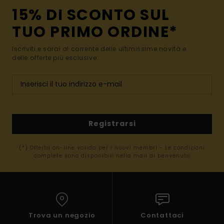
15% DI SCONTO SUL
TUO PRIMO ORDINE*
Iscriviti e sarai al corrente delle ultimissime novità e
delle offerte più esclusive.
Registrarsi
(*) Offerta on-line valida per i nuovi membri - Le condizioni
complete sono disponibili nella mail di benvenuto
Trova un negozio
Contattaci