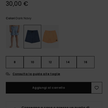
e accedi al
30,00 €
nostro
modulo di
contatto.
Dark Navy
Colori
Consulta
le FAQ
8
10
12
14
16
Consulta la guida alle taglie
Aggiungi al carrello
Consegna a casa o presso un punto di