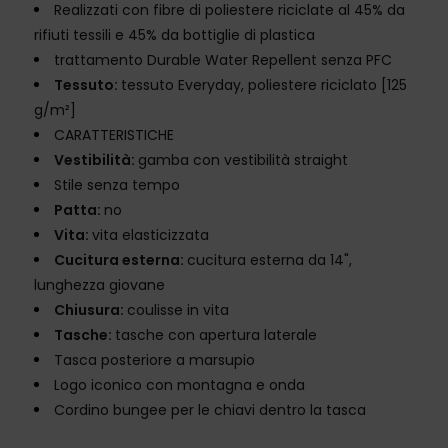
Realizzati con fibre di poliestere riciclate al 45% da
rifiuti tessili e 45% da bottiglie di plastica
trattamento Durable Water Repellent senza PFC
Tessuto:
tessuto Everyday, poliestere riciclato [125
g/m²]
CARATTERISTICHE
Vestibilità:
gamba con vestibilità straight
Stile senza tempo
Patta:
no
Vita:
vita elasticizzata
Cucitura esterna:
cucitura esterna da 14",
lunghezza giovane
Chiusura:
coulisse in vita
Tasche:
tasche con apertura laterale
Tasca posteriore a marsupio
Logo iconico con montagna e onda
Cordino bungee per le chiavi dentro la tasca