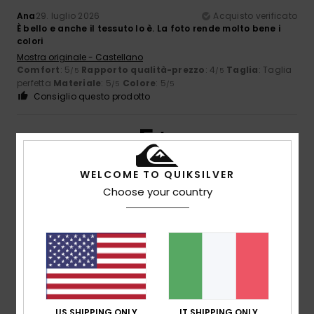
Ana
29. luglio 2026
Acquisto verificato
È bello e anche il tessuto lo è. La foto rende molto bene i
colori
Mostra originale - Castellano
Comfort
: 5
Rapporto qualità-prezzo
: 4
Taglia
: Taglia
/5
/5
perfetta
Materiale
: 5
Colore
: 5
/5
/5
Consiglio questo prodotto
5
/5
WELCOME TO QUIKSILVER
Choose your country
Frederique
19. luglio 2026
Acquisto verificato
Mio figlio è molto contento
Mostra originale - Français
Comfort
: 5
Rapporto qualità-prezzo
: 5
Taglia
: Taglia
/5
/5
perfetta
Materiale
: 5
Colore
: 5
/5
/5
Consiglio questo prodotto
US SHIPPING ONLY
IT SHIPPING ONLY