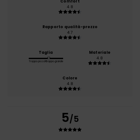
Comfort
4.8
Rapporto qualità-prezzo
4.7
Taglia
Materiale
4.8
Troppo piccolo
Troppo grande
Colore
4.8
5
/5