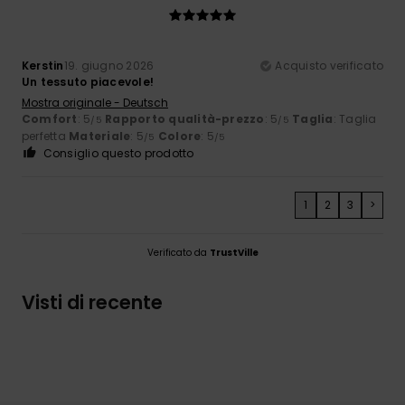
Kerstin
19. giugno 2026
Acquisto verificato
Un tessuto piacevole!
Mostra originale - Deutsch
Comfort
: 5
Rapporto qualità-prezzo
: 5
Taglia
: Taglia
/5
/5
perfetta
Materiale
: 5
Colore
: 5
/5
/5
Consiglio questo prodotto
1
2
3
>
Verificato da
TrustVille
Visti di recente