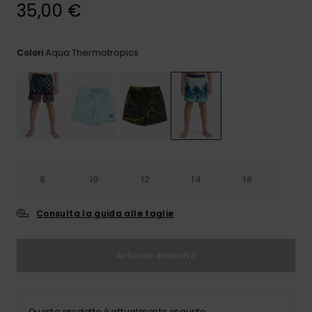
e accedi al
35,00 €
nostro
modulo di
contatto.
Aqua Thermotropics
Colori
Consulta
le FAQ
8
10
12
14
16
Consulta la guida alle taglie
Articolo esaurito
Questo prodotto è attualmente esaurito.