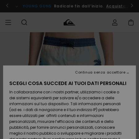
Salta
alle
ito !
YOUNG GUNS
Radicale fin dall’inizio.
Acquista Ora
informazioni
sul
prodotto
Accedi al tuo
UOMO
Abbigliamento
Abbigliamento
Shop
Surf Shop
Snow
Outlet
ordine
Uomo
Shop
Uomo
Uomo
BAMBINO
Spedizione
Accessori
Accessori
Nuovi
arrivi
Surf Shop
Outlet
Continua senza accettare
DONNA
Bambino
Snow
Bambino
Resi
Shop
SCEGLI COSA SUCCEDE AI TUOI DATI PERSONALI
Calzature
Calzature
Bambino
In collaborazione con i nostri partner, utilizziamo i cookie o
e
e
Da
SURF
Pagamento
infradito
infradito
Scoprire
Highlights
Outlet
dei sistemi equivalenti per salvare e/o accedere a delle
Donna
informazioni sul tuo dispositivo. Tali informazioni personali
SNOW
Snow
(ad es. i dati di navigazione e il tuo indirizzo IP) potrebbero
Buono regalo
Shop
essere utilizzati per: offrirti contenuti e informazioni
Surf /
Surf /
Snow
Comunità
Donna
personalizzati, misurare l’efficacia dei contenuti e della
Acqua
Acqua
OUTLET
pubblicità, per fornire annunci personalizzati, conoscere
Quiksilver
meglio il nostro pubblico o sviluppare e migliorare i prodotti
Freedom