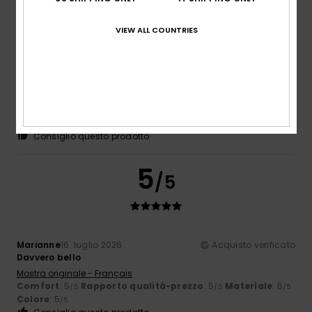
5
/5
VIEW ALL COUNTRIES
Verane
17. luglio 2026
Acquisto verificato
È incredibile, con una tasca in più
Mostra originale - Français
Comfort
: 5
Rapporto qualità-prezzo
: 4
Taglia
: Taglia
/5
/5
perfetta
Materiale
: 5
Colore
: 5
/5
/5
Consiglio questo prodotto
5
/5
Marianne
16. luglio 2026
Acquisto verificato
Davvero bello
Mostra originale - Français
Comfort
: 5
Rapporto qualità-prezzo
: 5
Materiale
: 5
/5
/5
/5
Colore
: 5
/5