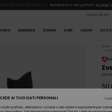
IKSILVER FREEDOM BENEFITS
Spedizione e resi gratuiti
Accedi/ is
QUIKSILVER APP
UOMO
BAMBINO
DONNA
SURF
SNOW
OUTLE
Home
Scar
PR
Ev
Stiva
50,
EDE AI TUOI DATI PERSONALI
Cont
Color
 nostri partner, utilizziamo i cookie o dei sistemi equivalenti per sal
uo dispositivo. Tali informazioni personali (ad es. i dati di navigazione e