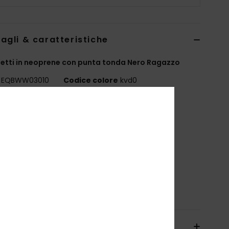
agli & caratteristiche
letti in neoprene con punta tonda Nero Ragazzo
EQBWW03010
Codice colore
kvd0
teristiche
eoprene:
Neoprene StretchFlight®
uciture:
cuciture esterne in flatlock
hiusura:
regolazione a strappo
aminazione AQUA GLUE ecosostenibile
osizione
[Tessuto principale] 100% nylon
izioni e Resi