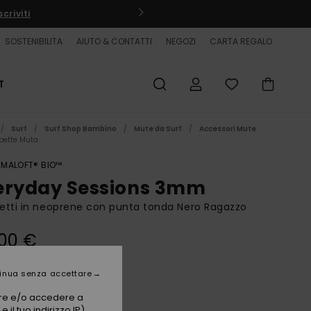
criviti
SOSTENIBILITA
AIUTO & CONTATTI
NEGOZI
CARTA REGALO
T
Surf
Surf Shop Bambino
Mute da Surf
Accessori Mute
pette Muta
IMALOFT® BIO™
eryday Sessions 3mm
letti in neoprene con punta tonda Nero Ragazzo
00 €
inua senza accettare
Black
i
vare e/o accedere a
 il tuo indirizzo IP)