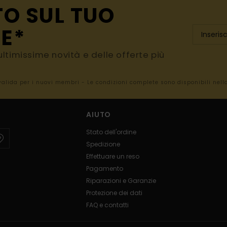
TO SUL TUO
E*
e ultimissime novità e delle offerte più
 valida per i nuovi membri - Le condizioni complete sono disponibili nel
AIUTO
Stato dell'ordine
Spedizione
Effettuare un reso
Pagamento
Riparazioni e Garanzie
Protezione dei dati
FAQ e contatti