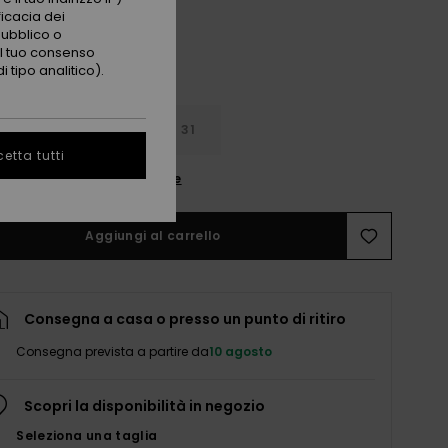
ficacia dei
pubblico o
 il tuo consenso
 tipo analitico).
33.5
35
31
etta tutti
nsulta la guida alle taglie
Aggiungi al carrello
Consegna a casa o presso un punto di ritiro
Consegna prevista a partire da
10 agosto
Scopri la disponibilità in negozio
Seleziona una taglia