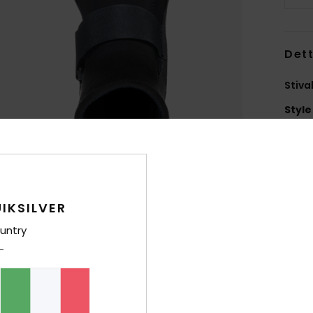
Dett
Stiva
Style
Carat
N
C
C
IKSILVER
L
untry
Comp
Sped