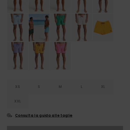
XS
S
M
L
XL
XXL
Consulta la guida alle taglie