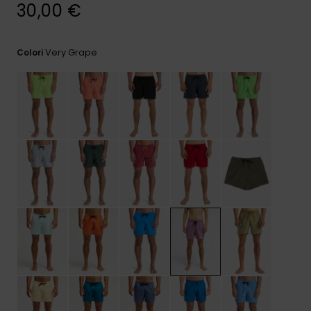
e accedi al
30,00 €
nostro
modulo di
contatto.
Very Grape
Colori
Consulta
le FAQ