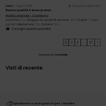
Luis
14. luglio 2026
Acquisto verificato
Buona qualità e buon prezzo
Mostra originale - Castellano
Comfort
: 5
Rapporto qualità-prezzo
: 5
Taglia
: Taglia
/5
/5
perfetta
Materiale
: 5
Colore
: 5
/5
/5
Consiglio questo prodotto
1
2
3
...
27
>
Verificato da
TrustVille
Visti di recente
Spedizione e reso gratuiti per i membri