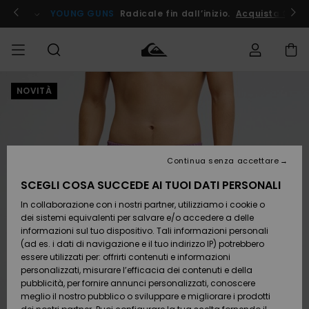
Salta
alle
ito !
YOUNG GUNS
Radicale fin dall’inizio.
Acquista Ora
informazioni
sul
prodotto
NOVITÀ
Accedi al tuo
UOMO
Abbigliamento
Abbigliamento
Shop
Surf Shop
Snow
Outlet
ordine
Uomo
Shop
Uomo
Uomo
BAMBINO
Spedizione
Accessori
Accessori
Nuovi
arrivi
Surf Shop
Outlet
Continua senza accettare
DONNA
Bambino
Snow
Bambino
Resi
Shop
SCEGLI COSA SUCCEDE AI TUOI DATI PERSONALI
Calzature
Calzature
Bambino
In collaborazione con i nostri partner, utilizziamo i cookie o
e
e
Da
SURF
Pagamento
infradito
infradito
Scoprire
Highlights
Outlet
dei sistemi equivalenti per salvare e/o accedere a delle
Donna
informazioni sul tuo dispositivo. Tali informazioni personali
SNOW
Snow
(ad es. i dati di navigazione e il tuo indirizzo IP) potrebbero
Buono regalo
Shop
essere utilizzati per: offrirti contenuti e informazioni
Surf /
Surf /
Snow
Comunità
Donna
personalizzati, misurare l’efficacia dei contenuti e della
Acqua
Acqua
OUTLET
pubblicità, per fornire annunci personalizzati, conoscere
Quiksilver
meglio il nostro pubblico o sviluppare e migliorare i prodotti
Freedom