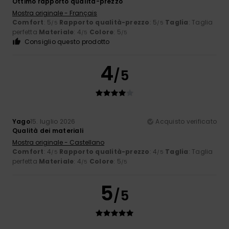
Ottimo rapporto qualità-prezzo
Mostra originale - Français
Comfort
: 5
Rapporto qualità-prezzo
: 5
Taglia
: Taglia
/5
/5
perfetta
Materiale
: 4
Colore
: 5
/5
/5
Consiglio questo prodotto
4
/5
Yago
15. luglio 2026
Acquisto verificato
Qualità dei materiali
Mostra originale - Castellano
Comfort
: 4
Rapporto qualità-prezzo
: 4
Taglia
: Taglia
/5
/5
perfetta
Materiale
: 4
Colore
: 5
/5
/5
5
/5