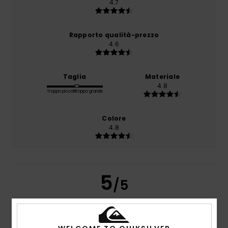
4.7
Rapporto qualità-prezzo
4.6
Taglia
Materiale
4.8
Troppo piccolo
Troppo grande
Colore
4.8
5
/5