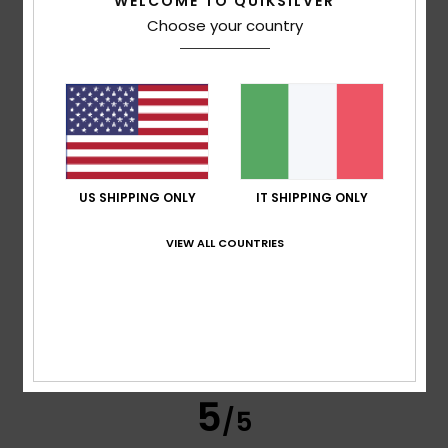
WELCOME TO QUIKSILVER
Sana
17. luglio 2026
Acquisto verificato
Choose your country
La qualità
Mostra originale - Français
Comfort
: 5
Rapporto qualità-prezzo
: 5
Materiale
: 5
/5
/5
/5
Colore
: 5
/5
Consiglio questo prodotto
5
/5
US SHIPPING ONLY
IT SHIPPING ONLY
VIEW ALL COUNTRIES
Oliver
17. luglio 2026
Acquisto verificato
Perché mi è piaciuto
Mostra originale - Castellano
Comfort
: 5
Rapporto qualità-prezzo
: 5
Taglia
: Taglia
/5
/5
perfetta
Materiale
: 5
Colore
: 5
/5
/5
Consiglio questo prodotto
5
/5