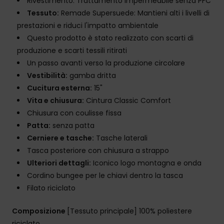
Rivestimento: Trattamento impermeabile senza PFC
Tessuto:
Remade Supersuede: Mantieni alti i livelli di
prestazioni e riduci l'impatto ambientale
Questo prodotto è stato realizzato con scarti di
produzione e scarti tessili ritirati
Un passo avanti verso la produzione circolare
Vestibilità:
gamba dritta
Cucitura esterna:
15"
Vita e chiusura:
Cintura Classic Comfort
Chiusura con coulisse fissa
Patta:
senza patta
Cerniere e tasche:
Tasche laterali
Tasca posteriore con chiusura a strappo
Ulteriori dettagli:
Iconico logo montagna e onda
Cordino bungee per le chiavi dentro la tasca
Filato riciclato
Composizione
[Tessuto principale] 100% poliestere
riciclato