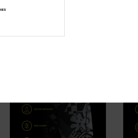
ide
IES