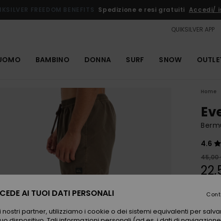
IKSILVER FREEDOM BENEFITS
Spedizione e resi gratuiti
Accedi/ is
QUIKSILVER APP
UOMO
BAMBINO
DONNA
SURF
SNOW
OUTLE
Home
Ev
Berm
4.6
45,00
22,
OUTL
EDE AI TUOI DATI PERSONALI
Cont
 nostri partner, utilizziamo i cookie o dei sistemi equivalenti per sal
Color
uo dispositivo. Tali informazioni personali (ad es. i dati di navigazione e