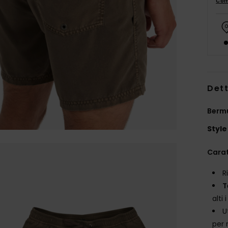
Com
Dett
Berm
Style
Carat
R
T
alti
U
per 