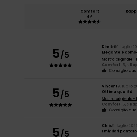
Comfort
Rapp
4.6
Dimitri
10. luglio 2
5
/5
Elegante e como
Mostra originale -
Comfort
: 5
Rap
/5
Consiglio que
Vincent
9. luglio 
5
/5
Ottima qualità
Mostra originale -
Comfort
: 5
Rap
/5
Consiglio que
Chris
5. luglio 202
5
/5
I migliori pantal