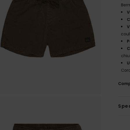
Ber
V
C
V
coul
P
C
chiu
U
Cord
Comp
Sped