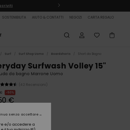
criviti
SOSTENIBILITA
AIUTO & CONTATTI
NEGOZI
CARTA REGALO
T
Surf
Surf Shop Uomo
Boardshorts
Short da Bagno
eryday Surfwash Volley 15"
uda da bagno Marrone Uomo
(42 Recensioni)
 €
50%
50 €
ET
inua senza accettare
vare e/o accedere a
Chocolate Brown
i
 il tuo indirizzo IP)