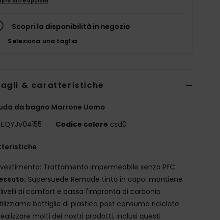
pra altre opzioni
Scopri la disponibilità in negozio
Seleziona una taglia
agli & caratteristiche
uda da bagno Marrone Uomo
EQYJV04155
Codice colore
csd0
teristiche
ivestimento: Trattamento impermeabile senza PFC
essuto:
Supersuede Remade tinto in capo: mantiene
 i livelli di comfort e bassa l'impronta di carbonio
tilizziamo bottiglie di plastica post consumo riciclate
realizzare molti dei nostri prodotti, inclusi questi