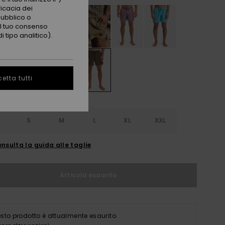
ficacia dei
pubblico o
 il tuo consenso
 tipo analitico).
etta tutti
S
S
M
L
XL
XXL
nsulta la guida alle taglie
Articolo esaurito
sto prodotto è attualmente esaurito.