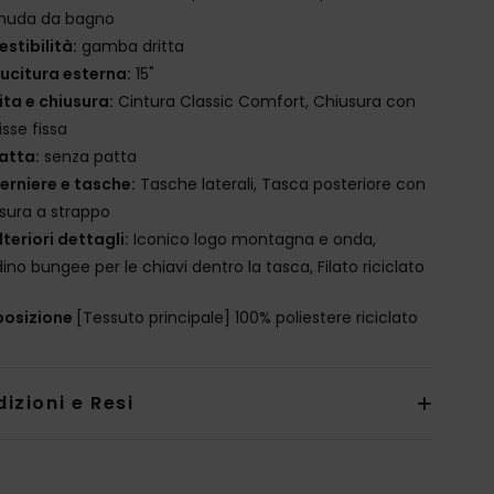
muda da bagno
estibilità:
gamba dritta
ucitura esterna:
15"
ita e chiusura:
Cintura Classic Comfort, Chiusura con
isse fissa
atta:
senza patta
erniere e tasche:
Tasche laterali, Tasca posteriore con
sura a strappo
lteriori dettagli:
Iconico logo montagna e onda,
ino bungee per le chiavi dentro la tasca, Filato riciclato
osizione
[Tessuto principale] 100% poliestere riciclato
izioni e Resi