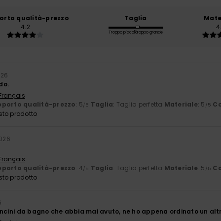
orto qualità-prezzo
Taglia
Mate
4.2
4
Troppo piccolo
Troppo grande
026
do.
 Français
porto qualità-prezzo
: 5
Taglia
: Taglia perfetta
Materiale
: 5
Co
/5
/5
sto prodotto
2026
 Français
porto qualità-prezzo
: 4
Taglia
: Taglia perfetta
Materiale
: 5
Co
/5
/5
sto prodotto
6
oncini da bagno che abbia mai avuto, ne ho appena ordinato un altro