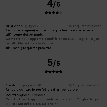
4
/5
Cristiano
19. giugno 2026
Acquisto verificato
Per motivi d'igene/salute, avrei preferito retina bianca
all'interno dei bermuda.
Comfort
: 4
Rapporto qualità-prezzo
: 3
Taglia
: Taglia
/5
/5
perfetta
Materiale
: 4
Colore
: 4
/5
/5
Consiglio questo prodotto
5
/5
Sandra
13. giugno 2026
Acquisto verificato
Articolo dal taglio perfetto e di un bel colore
Mostra originale - Français
Comfort
: 5
Rapporto qualità-prezzo
: 5
Taglia
: Taglia
/5
/5
perfetta
Materiale
: 5
Colore
: 5
/5
/5