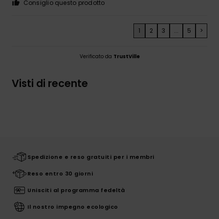
Consiglio questo prodotto
1
2
3
...
5
>
Verificato da
TrustVille
Visti di recente
Spedizione e reso gratuiti per i membri
Reso entro 30 giorni
Unisciti al programma fedeltà
Il nostro impegno ecologico