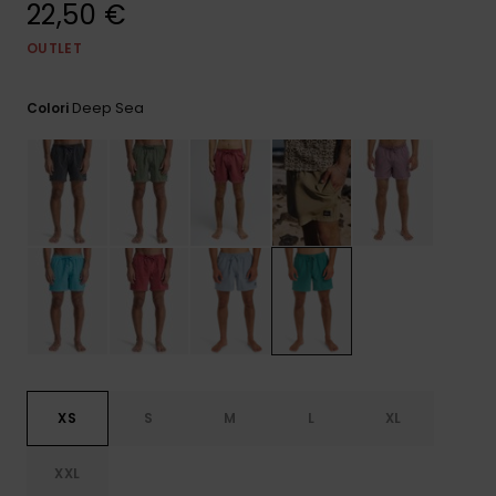
22,50 €
e accedi al
nostro
modulo di
OUTLET
contatto.
Deep Sea
Colori
Consulta
le FAQ
XS
S
M
L
XL
XXL