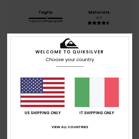
Taglia
Materiale
4.7
Troppo piccolo
Troppo grande
Colore
4.6
WELCOME TO QUIKSILVER
Choose your country
5
/5
Dimitri
10. luglio 2026
Acquisto verificato
Elegante e comodo.
US SHIPPING ONLY
IT SHIPPING ONLY
Mostra originale - Français
Comfort
: 5
Rapporto qualità-prezzo
: 5
Taglia
: Taglia
/5
/5
VIEW ALL COUNTRIES
perfetta
Materiale
: 5
Colore
: 5
/5
/5
Consiglio questo prodotto