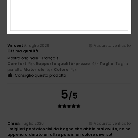
5
/5
Vincent
9. luglio 2026
Acquisto verificato
Ottima qualità
Mostra originale - Français
Comfort
: 5
Rapporto qualità-prezzo
: 4
Taglia
: Taglia
/5
/5
perfetta
Materiale
: 5
Colore
: 4
/5
/5
Consiglio questo prodotto
5
/5
Chris
5. luglio 2026
Acquisto verificato
I migliori pantaloncini da bagno che abbia mai avuto, ne ho
appena ordinato un altro paio in un colore diverso!