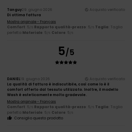
Tanguy
29. giugno 2026
Acquisto verificato
Di ottima fattura
Mostra originale - Français
Comfort
: 5
Rapporto qualità-prezzo
: 5
Taglia
: Taglia
/5
/5
perfetta
Materiale
: 5
Colore
: 5
/5
/5
5
/5
DANIEL
19. giugno 2026
Acquisto verificato
La qualità di fattura è indiscutibile, così come lo è il
comfort offerto dal tessuto utilizzato. Inoltre, il modello
Wash è esteticamente molto gradevole.
Mostra originale - Français
Comfort
: 5
Rapporto qualità-prezzo
: 5
Taglia
: Taglia
/5
/5
perfetta
Materiale
: 5
Colore
: 5
/5
/5
Consiglio questo prodotto