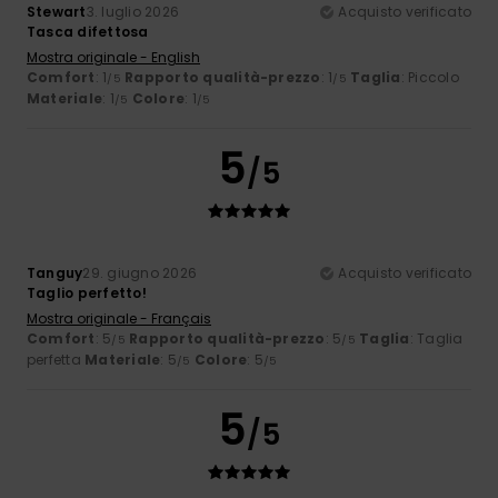
Stewart
3. luglio 2026
Acquisto verificato
Tasca difettosa
Mostra originale - English
Comfort
: 1
Rapporto qualità-prezzo
: 1
Taglia
: Piccolo
/5
/5
Materiale
: 1
Colore
: 1
/5
/5
5
/5
Tanguy
29. giugno 2026
Acquisto verificato
Taglio perfetto!
Mostra originale - Français
Comfort
: 5
Rapporto qualità-prezzo
: 5
Taglia
: Taglia
/5
/5
perfetta
Materiale
: 5
Colore
: 5
/5
/5
5
/5