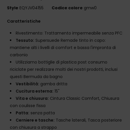
Style
EQYJV04155
Codice colore
gmw0
Caratteristiche
Rivestimento: Trattamento impermeabile senza PFC
Tessuto:
Supersuede Remade tinto in capo:
mantiene alti i livelli di comfort e bassa l'impronta di
carbonio
Utilizziamo bottiglie di plastica post consumo
riciclate per realizzare molti dei nostri prodotti, inclusi
questi Bermuda da bagno
Vestibilità:
gamba dritta
Cucitura esterna:
15"
Vita e chiusura:
Cintura Classic Comfort, Chiusura
con coulisse fissa
Patta:
senza patta
Cerniere e tasche:
Tasche laterali, Tasca posteriore
con chiusura a strappo