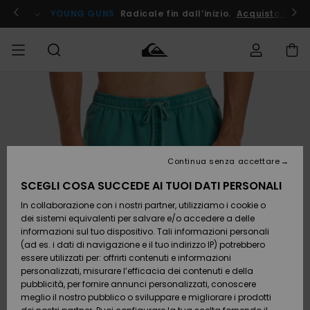
Salta
alle
ito !
YOUNG GUNS
Radicale fin dall’inizio.
Acquista Ora
informazioni
sul
prodotto
Accedi al tuo
UOMO
Abbigliamento
Abbigliamento
Shop
Surf Shop
Snow
Outlet
ordine
Uomo
Shop
Uomo
Uomo
BAMBINO
Spedizione
Accessori
Accessori
Nuovi
arrivi
Surf Shop
Outlet
Continua senza accettare
DONNA
Bambino
Snow
Bambino
Resi
Shop
SCEGLI COSA SUCCEDE AI TUOI DATI PERSONALI
Calzature
Calzature
Bambino
In collaborazione con i nostri partner, utilizziamo i cookie o
e
e
Da
SURF
Pagamento
infradito
infradito
Scoprire
Highlights
Outlet
dei sistemi equivalenti per salvare e/o accedere a delle
Donna
informazioni sul tuo dispositivo. Tali informazioni personali
SNOW
Snow
(ad es. i dati di navigazione e il tuo indirizzo IP) potrebbero
Buono regalo
Shop
essere utilizzati per: offrirti contenuti e informazioni
Surf /
Surf /
Snow
Comunità
Donna
personalizzati, misurare l’efficacia dei contenuti e della
Acqua
Acqua
OUTLET
pubblicità, per fornire annunci personalizzati, conoscere
Quiksilver
meglio il nostro pubblico o sviluppare e migliorare i prodotti
Freedom