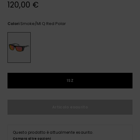
e accedi al
120,00 €
nostro
modulo di
contatto.
Smoke/ml Q Red Polar
Colori
Consulta
le FAQ
1SZ
Articolo esaurito
Questo prodotto è attualmente esaurito.
Compra altre opzioni