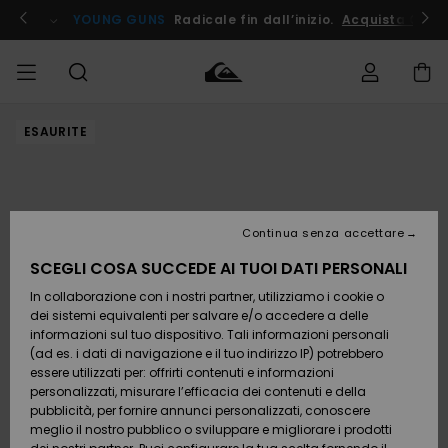
Salta
alle
ito !
YOUNG GUNS
Radicale fin dall’inizio.
Acquista Ora
informazioni
sul
prodotto
ESAURITE
Accedi al tuo
UOMO
Abbigliamento
Abbigliamento
Shop
Surf Shop
Snow
Outlet
ordine
Uomo
Shop
Uomo
Uomo
BAMBINO
Spedizione
Accessori
Accessori
Nuovi
arrivi
Surf Shop
Outlet
Continua senza accettare
DONNA
Bambino
Snow
Bambino
Resi
Shop
SCEGLI COSA SUCCEDE AI TUOI DATI PERSONALI
Calzature
Calzature
Bambino
In collaborazione con i nostri partner, utilizziamo i cookie o
e
e
Da
SURF
Pagamento
infradito
infradito
Scoprire
Highlights
Outlet
dei sistemi equivalenti per salvare e/o accedere a delle
Donna
informazioni sul tuo dispositivo. Tali informazioni personali
SNOW
Snow
(ad es. i dati di navigazione e il tuo indirizzo IP) potrebbero
Buono regalo
Shop
essere utilizzati per: offrirti contenuti e informazioni
Surf /
Surf /
Snow
Comunità
Donna
personalizzati, misurare l’efficacia dei contenuti e della
Acqua
Acqua
OUTLET
pubblicità, per fornire annunci personalizzati, conoscere
Quiksilver
meglio il nostro pubblico o sviluppare e migliorare i prodotti
Freedom