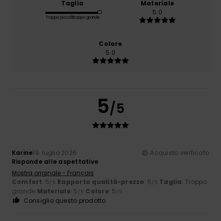
Taglia
Materiale
5.0
Troppo piccolo
Troppo grande
Colore
5.0
5
/5
Karine
19. luglio 2026
Acquisto verificato
Risponde alle aspettative
Mostra originale - Français
Comfort
: 5
Rapporto qualità-prezzo
: 5
Taglia
: Troppo
/5
/5
grande
Materiale
: 5
Colore
: 5
/5
/5
Consiglio questo prodotto