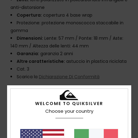
anti-distorsione
Copertura:
copertura 4 base wrap
Protezione: protezione monoscocca staccabile in
gomma
Dimensioni:
Lente: 57 mm / Ponte: 18 mm / Aste:
140 mm / Altezza delle lenti: 44 mm
Garanzia:
garanzia 2 anni
Altre caratteristiche:
astuccio in plastica riciclata
Cat. 3
Scarica la
Dichiarazione Di Conformità
Composizione
50% policarbonato, 50% polietilene
tereftalato (PET) riciclato
WELCOME TO QUIKSILVER
Choose your country
Spedizioni e Resi