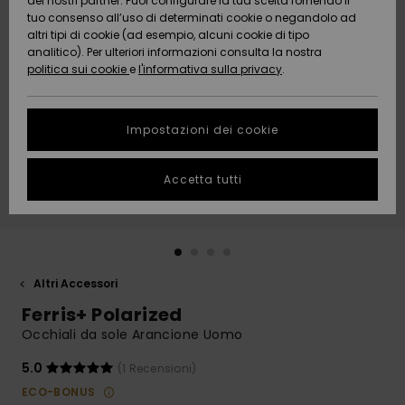
dei nostri partner. Puoi configurare la tua scelta fornendo il
Da
tuo consenso all’uso di determinati cookie o negandolo ad
Snow
Neve
AIUTO &
Scoprire
Protezione
altri tipi di cookie (ad esempio, alcuni cookie di tipo
CONTATTI
dei dati
analitico). Per ulteriori informazioni consulta la nostra
politica sui cookie
e
l'informativa sulla privacy
.
Nuovi
Nuovi
Comunità
SOSTENIBILITA
Guida alle
arrivi
arrivi
taglie
Impostazioni dei cookie
NEGOZI
Da
Da
Avvia una
Accetta tutti
Scoprire
Scoprire
QUIKSILVER
conversazione
APP
per ottenere
la risposta
più rapida
WISHLIST
alla tua
domanda.
Altri Accessori
Avvia una
Ferris+ Polarized
conversazione
Occhiali da sole Arancione Uomo
Trova le
risposte alle
5.0
(1 Recensioni)
domande
ECO-BONUS
più frequenti