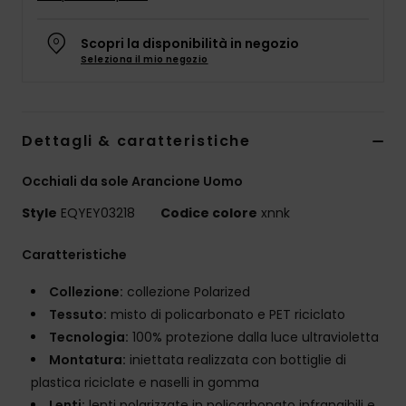
Scopri la disponibilità in negozio
Seleziona il mio negozio
Dettagli & caratteristiche
Occhiali da sole Arancione Uomo
Style
EQYEY03218
Codice colore
xnnk
Caratteristiche
Collezione:
collezione Polarized
Tessuto:
misto di policarbonato e PET riciclato
Tecnologia:
100% protezione dalla luce ultravioletta
Montatura:
iniettata realizzata con bottiglie di
plastica riciclate e naselli in gomma
Lenti:
lenti polarizzate in policarbonato infrangibili e