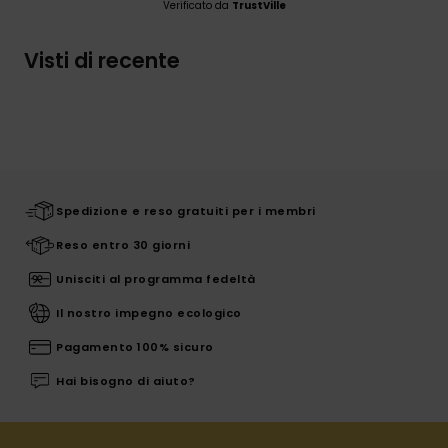
Verificato da
TrustVille
Visti di recente
Spedizione e reso gratuiti per i membri
Reso entro 30 giorni
Unisciti al programma fedeltà
Il nostro impegno ecologico
Pagamento 100% sicuro
Hai bisogno di aiuto?