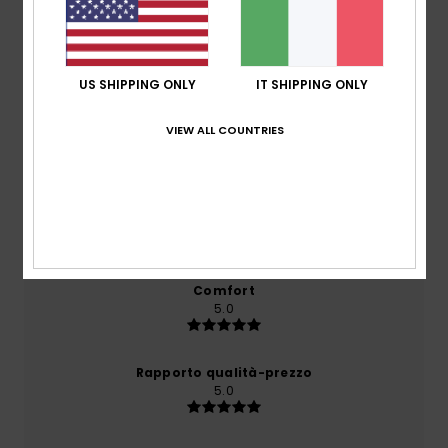
Recensioni dei clienti
US SHIPPING ONLY
IT SHIPPING ONLY
Punteggio medio
5.0
VIEW ALL COUNTRIES
/5
basato su
1 recensioni verificate
dal luglio 2026
Il 100% dei nostri clienti consiglia questo prodotto
Comfort
5.0
Rapporto qualità-prezzo
5.0