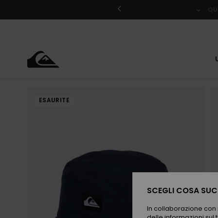
Salta
alle
QU
informazioni
sul
prodotto
ESAURITE
SCEGLI COSA SUCC
In collaborazione con i
delle informazioni sul t