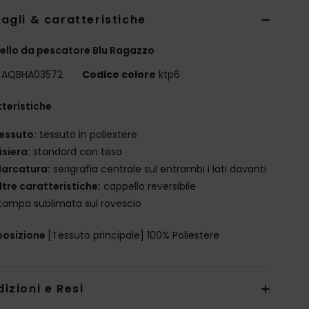
agli & caratteristiche
llo da pescatore Blu Ragazzo
AQBHA03572
Codice colore
ktp6
teristiche
essuto:
tessuto in poliestere
isiera:
standard con tesa
arcatura:
serigrafia centrale sul entrambi i lati davanti
ltre caratteristiche:
cappello reversibile
tampa sublimata sul rovescio
osizione
[Tessuto principale] 100% Poliestere
izioni e Resi