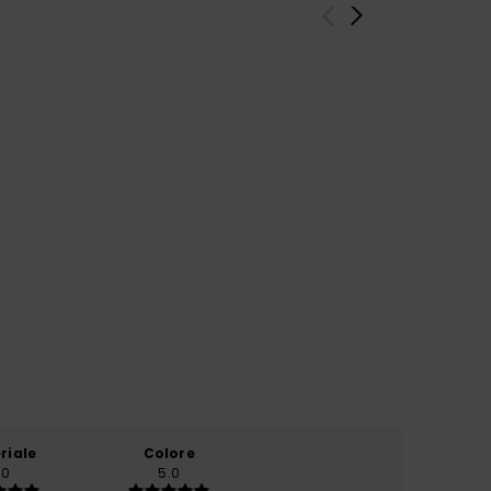
riale
Colore
.0
5.0