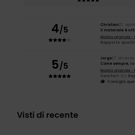
4
Christian
27. apri
/5
Il materiale è ot
Mostra originale -
Rapporto qualit
Jorge
27. dicembr
5
/5
Come sempre, i ca
Mostra originale -
Comfort
: 5
Rap
/5
Consiglio que
Visti di recente