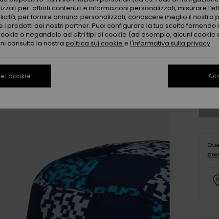
zzati per: offrirti contenuti e informazioni personalizzati, misurare l’ef
licità, per fornire annunci personalizzati, conoscere meglio il nostro 
 i prodotti dei nostri partner. Puoi configurare la tua scelta fornendo
cookie o negandolo ad altri tipi di cookie (ad esempio, alcuni cookie di
oni consulta la nostra
politica sui cookie
e
l'informativa sulla privacy
.
Co
ei cookie
Acc
Que
Com