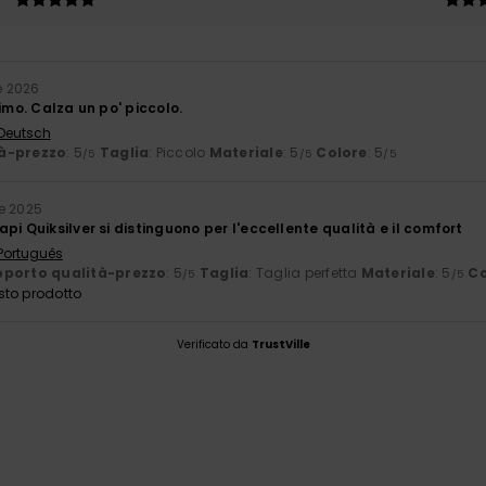
le 2026
timo. Calza un po' piccolo.
 Deutsch
à-prezzo
: 5
Taglia
: Piccolo
Materiale
: 5
Colore
: 5
/5
/5
/5
e 2025
pi Quiksilver si distinguono per l'eccellente qualità e il comfort
 Português
porto qualità-prezzo
: 5
Taglia
: Taglia perfetta
Materiale
: 5
Co
/5
/5
sto prodotto
Verificato da
TrustVille