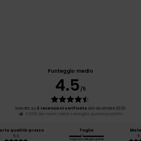
Punteggio medio
4.5
/5
basato su
2 recensioni verificate
dal dicembre 2025
Il 50% dei nostri clienti consiglia questo prodotto
orto qualità-prezzo
Taglia
Mate
5.0
5
Troppo piccolo
Troppo grande