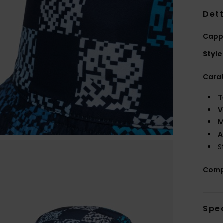
Dett
Cappe
Style
Carat
T
V
M
A
S
Comp
Sped