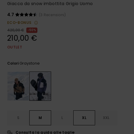
e accedi al
Giacca da snow imbottita Grigio Uomo
nostro
modulo di
4.7
(3 Recensioni)
contatto.
ECO-BONUS
Consulta
420,00 €
50%
le FAQ
210,00 €
OUTLET
Graystone
Colori
S
M
L
XL
XXL
Consulta la guida alle taglie