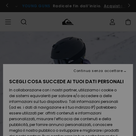
Salta
alle
ito !
YOUNG GUNS
Radicale fin dall’inizio.
Acquista Ora
informazioni
sul
prodotto
Accedi al tuo
UOMO
Abbigliamento
Abbigliamento
Shop
Surf Shop
Snow
Outlet
ordine
Uomo
Shop
Uomo
Uomo
BAMBINO
Spedizione
Accessori
Accessori
Nuovi
arrivi
Surf Shop
Outlet
Continua senza accettare
DONNA
Bambino
Snow
Bambino
Resi
Shop
SCEGLI COSA SUCCEDE AI TUOI DATI PERSONALI
Calzature
Calzature
Bambino
In collaborazione con i nostri partner, utilizziamo i cookie o
e
e
Da
SURF
Pagamento
infradito
infradito
Scoprire
Highlights
Outlet
dei sistemi equivalenti per salvare e/o accedere a delle
Donna
informazioni sul tuo dispositivo. Tali informazioni personali
SNOW
Snow
(ad es. i dati di navigazione e il tuo indirizzo IP) potrebbero
Buono regalo
Shop
essere utilizzati per: offrirti contenuti e informazioni
Surf /
Surf /
Snow
Comunità
Donna
personalizzati, misurare l’efficacia dei contenuti e della
Acqua
Acqua
OUTLET
pubblicità, per fornire annunci personalizzati, conoscere
Quiksilver
meglio il nostro pubblico o sviluppare e migliorare i prodotti
Freedom