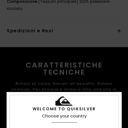
Composizione
[Tessuto principale] 100% poliestere
riciclato
Spedizioni e Resi
CARATTERISTICHE
TECNICHE
Rimani al caldo. Rimani all’asciutto. Rimani
comodo. Per scivolare immersi fino alla vita in
neve fresca, in pista o allo snow park, la nostra
gamma di outerwear ti offre calore,
impermeabilità, tagli innovativi e le prestazioni
WELCOME TO QUIKSILVER
che stai cercando.
Choose your country