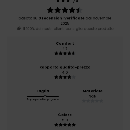
/5
basato su
3 recensioni verificate
dal novembre
2025
Il 100% dei nostri clienti consiglia questo prodotto
Comfort
4.7
Rapporto qualità-prezzo
4.0
Taglia
Materiale
NaN
Troppo piccolo
Troppo grande
Colore
5.0