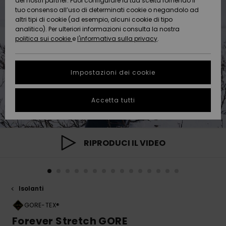
dei nostri partner. Puoi configurare la tua scelta fornendo il
Da
tuo consenso all’uso di determinati cookie o negandolo ad
Snow
Neve
AIUTO &
Scoprire
Protezione
altri tipi di cookie (ad esempio, alcuni cookie di tipo
CONTATTI
dei dati
analitico). Per ulteriori informazioni consulta la nostra
politica sui cookie
e
l'informativa sulla privacy
.
Nuovi
Nuovi
Comunità
SOSTENIBILITA
Guida alle
arrivi
arrivi
taglie
Impostazioni dei cookie
NEGOZI
Da
Da
Avvia una
Accetta tutti
Scoprire
Scoprire
QUIKSILVER
conversazione
APP
per ottenere
la risposta
più rapida
WISHLIST
alla tua
RIPRODUCI IL VIDEO
domanda.
Avvia una
conversazione
Isolanti
Trova le
risposte alle
GORE-TEX®
domande
Forever Stretch GORE
più frequenti