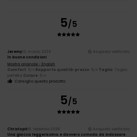
5
/5
Jeremy
10. marzo 2026
Acquisto verificato
In buone condizioni
Mostra originale - English
Comfort
: 5
Rapporto qualità-prezzo
: 5
Taglia
: Taglia
/5
/5
perfetta
Colore
: 5
/5
Consiglio questo prodotto
5
/5
Christoph
15. febbraio 2026
Acquisto verificato
Una giacca leggerissima e davvero comoda da indossare.