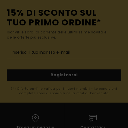
15% DI SCONTO SUL
TUO PRIMO ORDINE*
Iscriviti e sarai al corrente delle ultimissime novità e
delle offerte più esclusive.
Registrarsi
(*) Offerta on-line valida per i nuovi membri - Le condizioni
complete sono disponibili nella mail di benvenuto
Trova un negozio
Contattaci