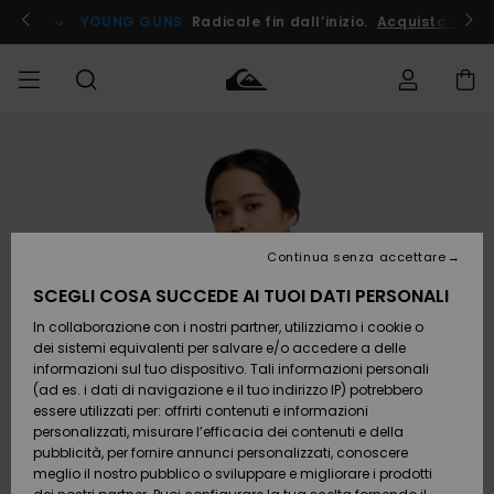
Salta
alle
ito !
YOUNG GUNS
Radicale fin dall’inizio.
Acquista Ora
informazioni
sul
prodotto
Accedi al tuo
UOMO
Abbigliamento
Abbigliamento
Shop
Surf Shop
Snow
Outlet
ordine
Uomo
Shop
Uomo
Uomo
BAMBINO
Spedizione
Accessori
Accessori
Nuovi
arrivi
Surf Shop
Outlet
Continua senza accettare
DONNA
Bambino
Snow
Bambino
Resi
Shop
SCEGLI COSA SUCCEDE AI TUOI DATI PERSONALI
Calzature
Calzature
Bambino
In collaborazione con i nostri partner, utilizziamo i cookie o
e
e
Da
SURF
Pagamento
infradito
infradito
Scoprire
Highlights
Outlet
dei sistemi equivalenti per salvare e/o accedere a delle
Donna
informazioni sul tuo dispositivo. Tali informazioni personali
SNOW
Snow
(ad es. i dati di navigazione e il tuo indirizzo IP) potrebbero
Buono regalo
Shop
essere utilizzati per: offrirti contenuti e informazioni
Surf /
Surf /
Snow
Comunità
Donna
personalizzati, misurare l’efficacia dei contenuti e della
Acqua
Acqua
OUTLET
pubblicità, per fornire annunci personalizzati, conoscere
Quiksilver
meglio il nostro pubblico o sviluppare e migliorare i prodotti
Freedom