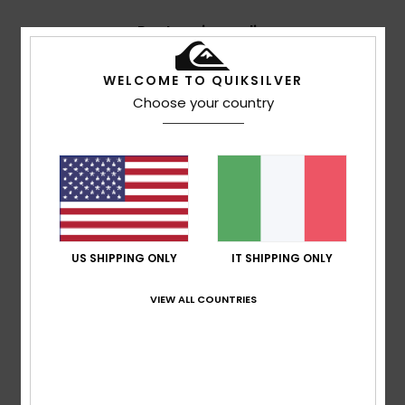
Punteggio medio
4.7
WELCOME TO QUIKSILVER
/5
Choose your country
basato su
3 recensioni verificate
dal maggio 2026
Il 33% dei nostri clienti consiglia questo prodotto
Comfort
4.7
US SHIPPING ONLY
IT SHIPPING ONLY
Rapporto qualità-prezzo
4.3
VIEW ALL COUNTRIES
Taglia
Materiale
4.7
Troppo piccolo
Troppo grande