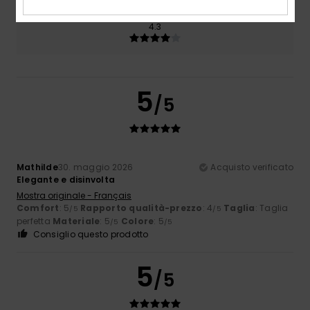
Colore
4.3
5
/5
Mathilde
30. maggio 2026
Acquisto verificato
Elegante e disinvolta
Mostra originale - Français
Comfort
: 5
Rapporto qualità-prezzo
: 4
Taglia
: Taglia
/5
/5
perfetta
Materiale
: 5
Colore
: 5
/5
/5
Consiglio questo prodotto
5
/5