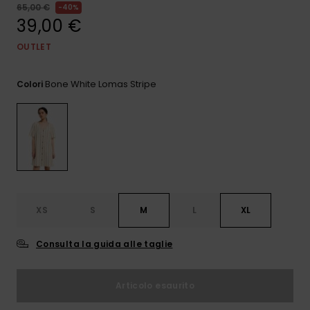
e accedi al
65,00 €
40%
nostro
39,00 €
modulo di
contatto.
OUTLET
Consulta
le FAQ
Bone White Lomas Stripe
Colori
XS
S
M
L
XL
Consulta la guida alle taglie
Articolo esaurito