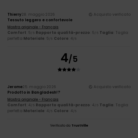
Thierry
28. maggio 2026
Acquisto verificato
Tessuto leggero e confortevole
Mostra originale - Français
Comfort
: 5
Rapporto qualità-prezzo
: 5
Taglia
: Taglia
/5
/5
perfetta
Materiale
: 5
Colore
: 4
/5
/5
4
/5
Jerome
25. maggio 2026
Acquisto verificato
Prodotto in Bangladesh!?
Mostra originale - Français
Comfort
: 4
Rapporto qualità-prezzo
: 4
Taglia
: Taglia
/5
/5
perfetta
Materiale
: 4
Colore
: 4
/5
/5
Verificato da
TrustVille