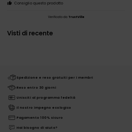
Consiglio questo prodotto
Verificato da
TrustVille
Visti di recente
Spedizione e reso gratuiti per i membri
Reso entro 30 giorni
Unisciti al programma fedeltà
Il nostro impegno ecologico
Pagamento 100% sicuro
Hai bisogno di aiuto?