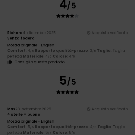
4
/5
Richard
4. dicembre 2025
Acquisto verificato
Senza fodera
Mostra originale - English
Comfort
: 4
Rapporto qualità-prezzo
: 3
Taglia
: Taglia
/5
/5
perfetta
Materiale
: 4
Colore
: 4
/5
/5
Consiglio questo prodotto
5
/5
Max
28. settembre 2025
Acquisto verificato
4 stelle = buono
Mostra originale - English
Comfort
: 5
Rapporto qualità-prezzo
: 4
Taglia
: Taglia
/5
/5
perfetta
Materiale
: 5
Colore
: 5
/5
/5