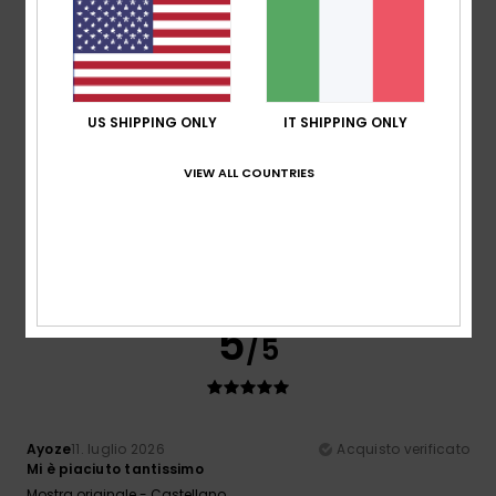
4
/5
US SHIPPING ONLY
IT SHIPPING ONLY
Johnny
14. luglio 2026
Acquisto verificato
Non le ho ancora consegnate a mio figlio in Grecia, per il
VIEW ALL COUNTRIES
quale erano state acquistate, ma sembrano bellissime.
Mostra originale - English
Rapporto qualità-prezzo
: 3
Taglia
: Taglia perfetta
/5
Materiale
: 5
Colore
: 5
/5
/5
Consiglio questo prodotto
5
/5
Ayoze
11. luglio 2026
Acquisto verificato
Mi è piaciuto tantissimo
Mostra originale - Castellano