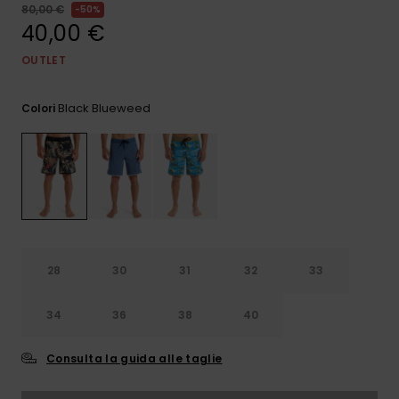
e accedi al
80,00 €
50%
nostro
40,00 €
modulo di
contatto.
OUTLET
Consulta
le FAQ
Black Blueweed
Colori
28
30
31
32
33
34
36
38
40
Consulta la guida alle taglie