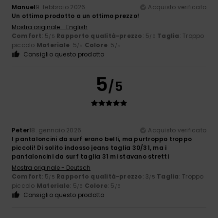
Manuel
9. febbraio 2026
Acquisto verificato
Un ottimo prodotto a un ottimo prezzo!
Mostra originale - English
Comfort
: 5
Rapporto qualità-prezzo
: 5
Taglia
: Troppo
/5
/5
piccolo
Materiale
: 5
Colore
: 5
/5
/5
Consiglio questo prodotto
5
/5
Peter
18. gennaio 2026
Acquisto verificato
I pantaloncini da surf erano belli, ma purtroppo troppo
piccoli! Di solito indosso jeans taglia 30/31, ma i
pantaloncini da surf taglia 31 mi stavano stretti
Mostra originale - Deutsch
Comfort
: 5
Rapporto qualità-prezzo
: 3
Taglia
: Troppo
/5
/5
piccolo
Materiale
: 5
Colore
: 5
/5
/5
Consiglio questo prodotto