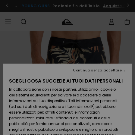
Salta
alle
ito !
YOUNG GUNS
Radicale fin dall’inizio.
Acquista Ora
informazioni
sul
prodotto
Accedi al tuo
UOMO
Abbigliamento
Abbigliamento
Shop
Surf Shop
Snow
Outlet
ordine
Uomo
Shop
Uomo
Uomo
BAMBINO
Spedizione
Accessori
Accessori
Nuovi
arrivi
Surf Shop
Outlet
Continua senza accettare
DONNA
Bambino
Snow
Bambino
Resi
Shop
SCEGLI COSA SUCCEDE AI TUOI DATI PERSONALI
Calzature
Calzature
Bambino
In collaborazione con i nostri partner, utilizziamo i cookie o
e
e
Da
SURF
Pagamento
infradito
infradito
Scoprire
Highlights
Outlet
dei sistemi equivalenti per salvare e/o accedere a delle
Donna
informazioni sul tuo dispositivo. Tali informazioni personali
SNOW
Snow
(ad es. i dati di navigazione e il tuo indirizzo IP) potrebbero
Buono regalo
Shop
essere utilizzati per: offrirti contenuti e informazioni
Surf /
Surf /
Snow
Comunità
Donna
personalizzati, misurare l’efficacia dei contenuti e della
Acqua
Acqua
OUTLET
pubblicità, per fornire annunci personalizzati, conoscere
Quiksilver
meglio il nostro pubblico o sviluppare e migliorare i prodotti
Freedom