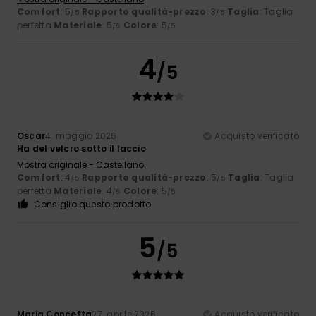
Comfort
: 5
Rapporto qualità-prezzo
: 3
Taglia
: Taglia
/5
/5
perfetta
Materiale
: 5
Colore
: 5
/5
/5
4
/5
Oscar
4. maggio 2026
Acquisto verificato
Ha del velcro sotto il laccio
Mostra originale - Castellano
Comfort
: 4
Rapporto qualità-prezzo
: 5
Taglia
: Taglia
/5
/5
perfetta
Materiale
: 4
Colore
: 5
/5
/5
Consiglio questo prodotto
5
/5
Maria Concetta
27. aprile 2026
Acquisto verificato