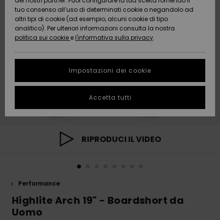
dei nostri partner. Puoi configurare la tua scelta fornendo il
Da
tuo consenso all’uso di determinati cookie o negandolo ad
Snow
Neve
AIUTO &
Scoprire
Protezione
altri tipi di cookie (ad esempio, alcuni cookie di tipo
CONTATTI
dei dati
analitico). Per ulteriori informazioni consulta la nostra
politica sui cookie
e
l'informativa sulla privacy
.
Nuovi
Nuovi
Comunità
SOSTENIBILITA
Guida alle
arrivi
arrivi
taglie
Impostazioni dei cookie
NEGOZI
Da
Da
Avvia una
Accetta tutti
Scoprire
Scoprire
QUIKSILVER
conversazione
APP
per ottenere
la risposta
più rapida
WISHLIST
alla tua
RIPRODUCI IL VIDEO
domanda.
Avvia una
conversazione
Performance
Trova le
risposte alle
Highlite Arch 19" - Boardshort da
domande
Uomo
più frequenti