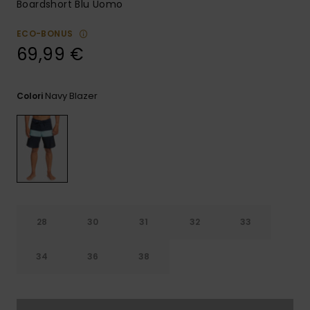
Boardshort Blu Uomo
e accedi al
nostro
modulo di
ECO-BONUS
contatto.
69,99 €
Consulta
le FAQ
Navy Blazer
Colori
28
30
31
32
33
34
36
38