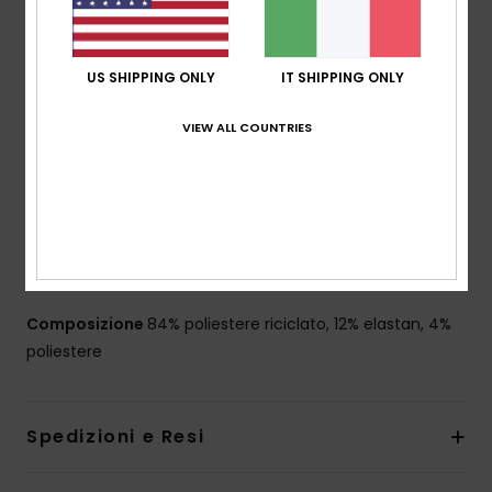
tecnica e traspirazione, per eliminare qualsiasi limite in
acqua
US SHIPPING ONLY
IT SHIPPING ONLY
Materiale realizzato con bottiglie di plastica riciclate
Rivestimento idrofobico vegetale
VIEW ALL COUNTRIES
Cucitura esterna:
cucitura esterna da 19",
lunghezza media
Vestibilità performance
Patta performance
tasche:
tasca con patta
Cordino bungee per le chiavi dentro la tasca
Composizione
84% poliestere riciclato, 12% elastan, 4%
poliestere
Spedizioni e Resi