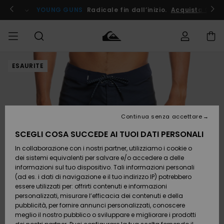
Salta
alle
ito !
YOUNG GUNS
Radicale fin dall’inizio.
Acquista Ora
informazioni
sul
prodotto
ESAURITE
Accedi al tuo
UOMO
Abbigliamento
Abbigliamento
Shop
Surf Shop
Snow
Outlet
ordine
Uomo
Shop
Uomo
Uomo
BAMBINO
Spedizione
Accessori
Accessori
Nuovi
arrivi
Surf Shop
Outlet
Continua senza accettare
DONNA
Bambino
Snow
Bambino
Resi
Shop
SCEGLI COSA SUCCEDE AI TUOI DATI PERSONALI
Calzature
Calzature
Bambino
In collaborazione con i nostri partner, utilizziamo i cookie o
e
e
Da
SURF
Pagamento
infradito
infradito
Scoprire
Highlights
Outlet
dei sistemi equivalenti per salvare e/o accedere a delle
Donna
informazioni sul tuo dispositivo. Tali informazioni personali
SNOW
Snow
(ad es. i dati di navigazione e il tuo indirizzo IP) potrebbero
Buono regalo
Shop
essere utilizzati per: offrirti contenuti e informazioni
Surf /
Surf /
Snow
Comunità
Donna
personalizzati, misurare l’efficacia dei contenuti e della
Acqua
Acqua
OUTLET
pubblicità, per fornire annunci personalizzati, conoscere
Quiksilver
meglio il nostro pubblico o sviluppare e migliorare i prodotti
Freedom