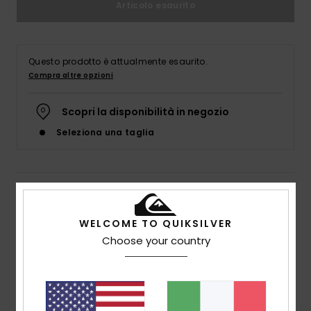
Articolo esaurito
Questo prodotto è attualmente esaurito.
Compra altre opzioni
Scopri la disponibilità in negozio
Seleziona una taglia
Dettagli & caratteristiche
WELCOME TO QUIKSILVER
Boardshort Blu Uomo
Choose your country
Style
EQYBS04648
Codice colore
byj6
Caratteristiche
Tessuto:
tessuto Highlite con elasticizzazione