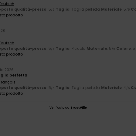
 Deutsch
porto qualità-prezzo
: 5
Taglia
: Taglia perfetta
Materiale
: 5
Co
/5
/5
sto prodotto
026
 Deutsch
porto qualità-prezzo
: 5
Taglia
: Piccolo
Materiale
: 5
Colore
: 5
/5
/5
sto prodotto
io 2026
aglia perfetta
 Français
porto qualità-prezzo
: 5
Taglia
: Taglia perfetta
Materiale
: 4
Co
/5
/5
sto prodotto
Verificato da
TrustVille