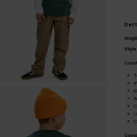
Dett
Magli
Style
Carat
T
V
C
A
C
L
C
Comp