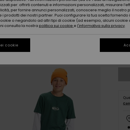
zzati per: offrirti contenuti e informazioni personalizzati, misurare l’ef
licità, per fornire annunci personalizzati, conoscere meglio il nostro 
 i prodotti dei nostri partner. Puoi configurare la tua scelta fornendo
cookie o negandolo ad altri tipi di cookie (ad esempio, alcuni cookie di
oni consulta la nostra
politica sui cookie
e
l'informativa sulla privacy
.
8
ei cookie
Acc
Co
Que
Com