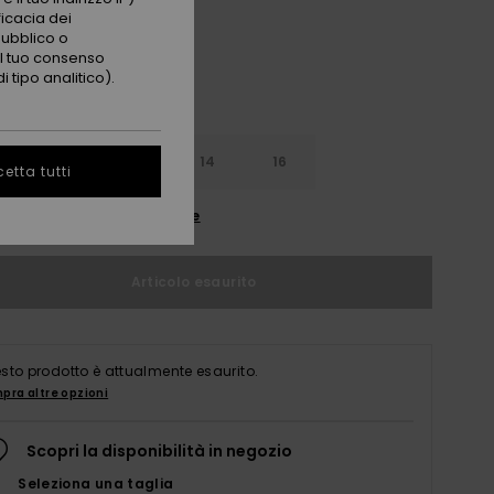
ficacia dei
pubblico o
 il tuo consenso
 tipo analitico).
10
12
14
16
etta tutti
nsulta la guida alle taglie
Articolo esaurito
sto prodotto è attualmente esaurito.
pra altre opzioni
Scopri la disponibilità in negozio
Seleziona una taglia