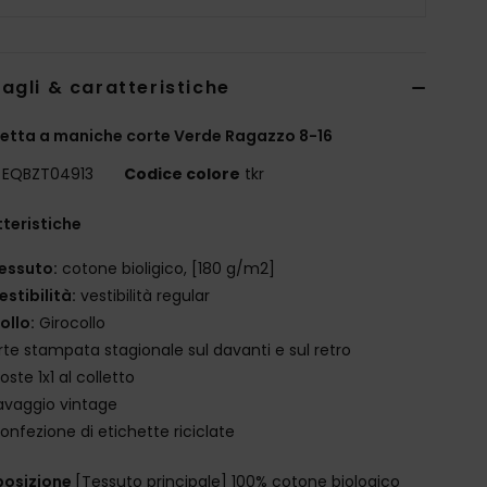
agli & caratteristiche
etta a maniche corte Verde Ragazzo 8-16
EQBZT04913
Codice colore
tkr
teristiche
essuto:
cotone bioligico, [180 g/m2]
estibilità:
vestibilità regular
ollo:
Girocollo
rte stampata stagionale sul davanti e sul retro
oste 1x1 al colletto
avaggio vintage
onfezione di etichette riciclate
osizione
[Tessuto principale] 100% cotone biologico