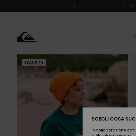
Salta
alle
QU
informazioni
sul
prodotto
ESAURITE
SCEGLI COSA SUCC
In collaborazione con i
delle informazioni sul t