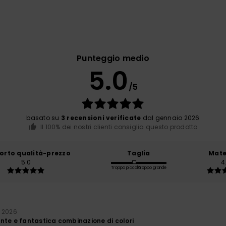
Punteggio medio
5.0
/5
basato su
3 recensioni verificate
dal gennaio 2026
Il 100% dei nostri clienti consiglia questo prodotto
orto qualità-prezzo
Taglia
Mate
5.0
4
Troppo piccolo
Troppo grande
 2026
nte e fantastica combinazione di colori