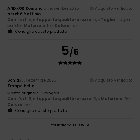
ANDXOR Romano
15. novembre 2025
Acquisto verificato
perchè è ottimo
Comfort
: 5
Rapporto qualità-prezzo
: 5
Taglia
: Taglia
/5
/5
perfetta
Materiale
: 5
Colore
: 5
/5
/5
Consiglio questo prodotto
5
/5
Sonia
30. settembre 2025
Acquisto verificato
Troppo bella
Mostra originale - Français
Comfort
: 5
Rapporto qualità-prezzo
: 5
Materiale
: 5
/5
/5
/5
Colore
: 5
/5
Consiglio questo prodotto
Verificato da
TrustVille