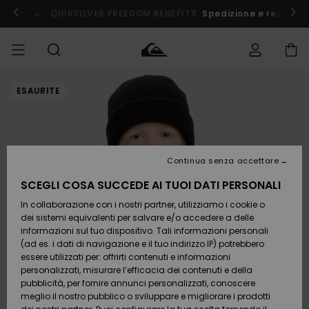
Salta
alle
QUIKSILVER FREEDOM BENEFITS
Spedizione e resi grat
informazioni
sul
prodotto
ESAURITE
Accedi al tuo
UOMO
Abbigliamento
Abbigliamento
Shop
Surf Shop
Snow
Outlet
ordine
Uomo
Shop
Uomo
Uomo
BAMBINO
Spedizione
Accessori
Accessori
Nuovi
arrivi
Surf Shop
Outlet
Continua senza accettare
DONNA
Bambino
Snow
Bambino
Resi
Shop
SCEGLI COSA SUCCEDE AI TUOI DATI PERSONALI
Calzature
Calzature
Bambino
In collaborazione con i nostri partner, utilizziamo i cookie o
e
e
Da
SURF
Pagamento
infradito
infradito
Scoprire
Highlights
Outlet
dei sistemi equivalenti per salvare e/o accedere a delle
Donna
informazioni sul tuo dispositivo. Tali informazioni personali
SNOW
Snow
(ad es. i dati di navigazione e il tuo indirizzo IP) potrebbero
Buono regalo
Shop
essere utilizzati per: offrirti contenuti e informazioni
Surf /
Surf /
Snow
Comunità
Donna
personalizzati, misurare l’efficacia dei contenuti e della
Acqua
Acqua
OUTLET
pubblicità, per fornire annunci personalizzati, conoscere
Quiksilver
meglio il nostro pubblico o sviluppare e migliorare i prodotti
Freedom