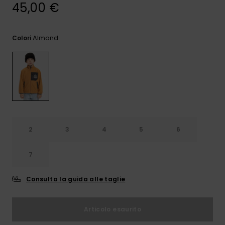
e accedi al
45,00 €
nostro
modulo di
contatto.
Almond
Colori
Consulta
le FAQ
2
3
4
5
6
7
Consulta la guida alle taglie
Articolo esaurito