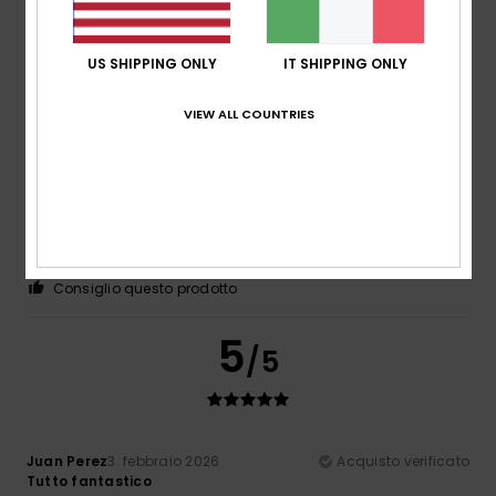
5
US SHIPPING ONLY
IT SHIPPING ONLY
/5
VIEW ALL COUNTRIES
Rémi
10. febbraio 2026
Acquisto verificato
Modello carino con un ottimo rapporto qualità-prezzo.
Mostra originale - Français
Comfort
: 5
Rapporto qualità-prezzo
: 5
Taglia
: Taglia
/5
/5
perfetta
Materiale
: 5
Colore
: 5
/5
/5
Consiglio questo prodotto
5
/5
Juan Perez
3. febbraio 2026
Acquisto verificato
Tutto fantastico