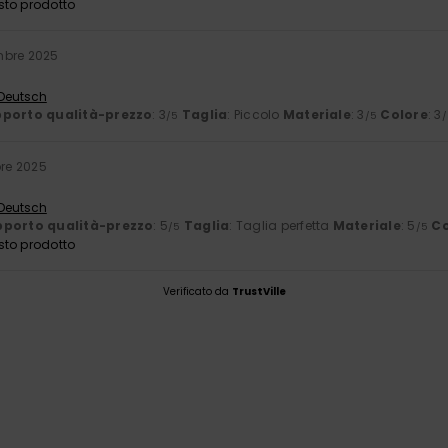
sto prodotto
mbre 2025
 Deutsch
porto qualità-prezzo
: 3
Taglia
: Piccolo
Materiale
: 3
Colore
: 3
/5
/5
/
bre 2025
 Deutsch
porto qualità-prezzo
: 5
Taglia
: Taglia perfetta
Materiale
: 5
Co
/5
/5
sto prodotto
Verificato da
TrustVille