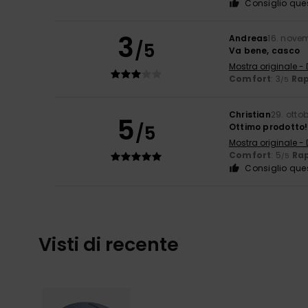
Consiglio que
3
Andreas
16. nove
/5
Va bene, casco
Mostra originale -
Comfort
: 3
Rap
/5
Christian
29. otto
5
/5
Ottimo prodotto!
Mostra originale -
Comfort
: 5
Rap
/5
Consiglio que
Visti di recente