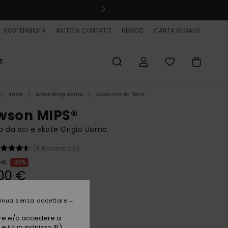
SOSTENIBILITA
AIUTO & CONTATTI
NEGOZI
CARTA REGALO
T
Snow
Snow Shop Uomo
Accessori da Neve
wson MIPS®
 da sci e skate Grigio Uomo
(8 Recensioni)
 €
30%
00 €
ET
inua senza accettare
vare e/o accedere a
Graystone
i
 il tuo indirizzo IP)