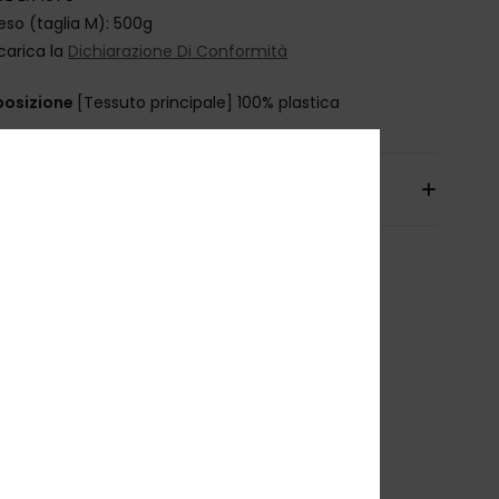
eso (taglia M): 500g
carica la
Dichiarazione Di Conformità
osizione
[Tessuto principale] 100% plastica
izioni e Resi