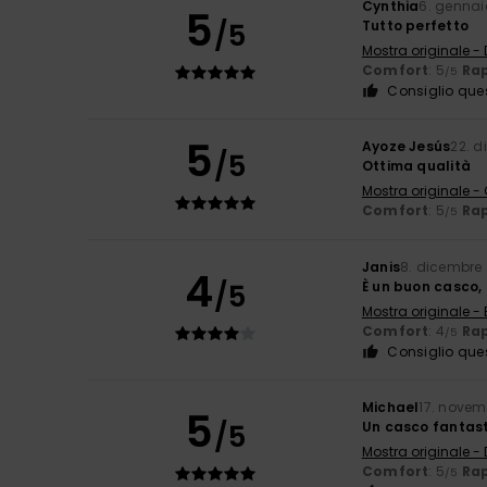
Cynthia
6. gennai
5
/5
Tutto perfetto
Mostra originale -
Comfort
: 5
Rap
/5
Consiglio que
5
Ayoze Jesús
22. 
/5
Ottima qualità
Mostra originale -
Comfort
: 5
Rap
/5
Janis
8. dicembre
4
/5
È un buon casco, 
Mostra originale - 
Comfort
: 4
Rap
/5
Consiglio que
Michael
17. novem
5
/5
Un casco fantasti
Mostra originale -
Comfort
: 5
Rap
/5