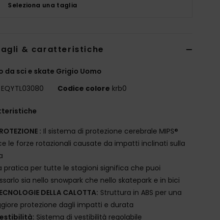
Seleziona una taglia
agli & caratteristiche
 da sci e skate Grigio Uomo
EQYTL03080
Codice colore
krb0
teristiche
ROTEZIONE :
Il sistema di protezione cerebrale MIPS®
ce le forze rotazionali causate da impatti inclinati sulla
a
a pratica per tutte le stagioni significa che puoi
ssarlo sia nello snowpark che nello skatepark e in bici
ECNOLOGIE DELLA CALOTTA:
Struttura in ABS per una
iore protezione dagli impatti e durata
estibilità:
Sistema di vestibilità regolabile