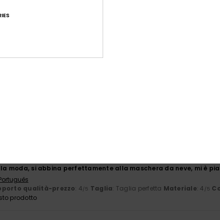
basato su
8 recensioni verificate
dal ottobre 2025
Il 75% dei nostri clienti consiglia questo prodotto
IES
orto qualità-prezzo
Taglia
Mate
4.0
4
Troppo piccolo
Troppo grande
2026
e
English
porto qualità-prezzo
: 3
Taglia
: Grande
Materiale
: 5
Colore
: 4
/5
/5
sto prodotto
 2026
alla moda, si abbina perfettamente alla maschera da neve, mi è pia
 Português
porto qualità-prezzo
: 4
Taglia
: Taglia perfetta
Materiale
: 4
Co
/5
/5
sto prodotto