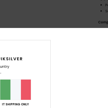
P
S
Comp
Sped
IKSILVER
untry
Punteggio medio
4.5
/5
IT SHIPPING ONLY