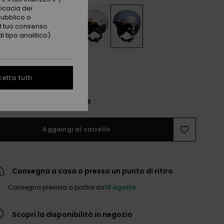
ficacia dei
pubblico o
 il tuo consenso
 tipo analitico).
M
L
etta tutti
nsulta la guida alle taglie
Aggiungi al carrello
Consegna a casa o presso un punto di ritiro
Consegna prevista a partire da
10 agosto
Scopri la disponibilità in negozio