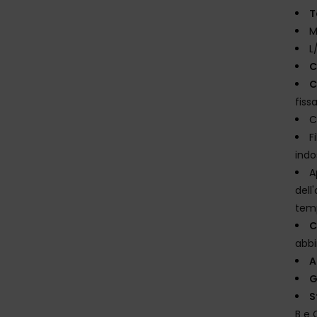
T
M
L
C
C
fiss
C
F
indo
A
dell
temp
C
abbi
A
G
S
B e 