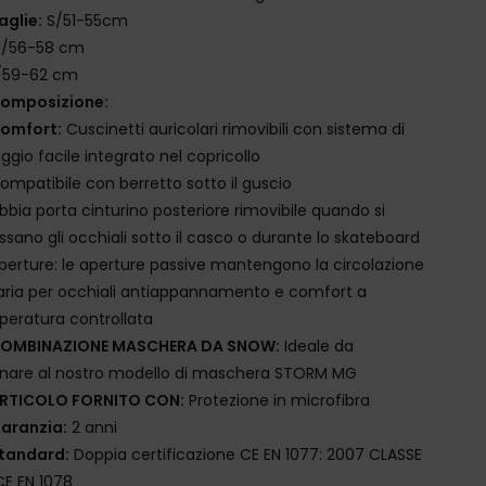
aglie:
S/51-55cm
/56-58 cm
/59-62 cm
omposizione:
omfort:
Cuscinetti auricolari rimovibili con sistema di
aggio facile integrato nel copricollo
ompatibile con berretto sotto il guscio
ibbia porta cinturino posteriore rimovibile quando si
ssano gli occhiali sotto il casco o durante lo skateboard
perture: le aperture passive mantengono la circolazione
'aria per occhiali antiappannamento e comfort a
eratura controllata
OMBINAZIONE MASCHERA DA SNOW:
Ideale da
nare al nostro modello di maschera STORM MG
RTICOLO FORNITO CON:
Protezione in microfibra
aranzia:
2 anni
tandard:
Doppia certificazione CE EN 1077: 2007 CLASSE
CE EN 1078