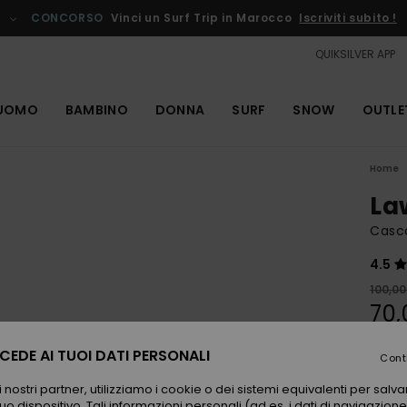
CONCORSO
Vinci un Surf Trip in Marocco
Iscriviti subito !
QUIKSILVER APP
UOMO
BAMBINO
DONNA
SURF
SNOW
OUTLE
Home
La
Casco
4.5
100,00
70,
OUTL
EDE AI TUOI DATI PERSONALI
Cont
 nostri partner, utilizziamo i cookie o dei sistemi equivalenti per sal
Color
uo dispositivo. Tali informazioni personali (ad es. i dati di navigazione e