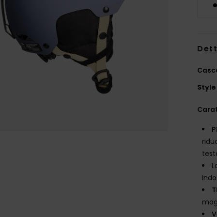
Dett
Casco
Style
Carat
P
ridu
test
L
indo
T
magg
V