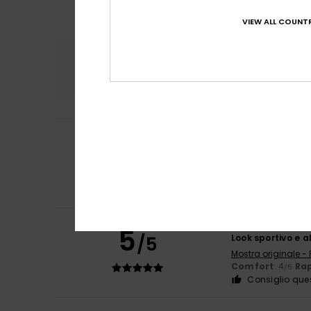
VIEW ALL COUNTR
Comfort
Rapp
4.4
Ivan
28. febbraio 
4
/5
Un po' più grand
Mostra originale - 
Comfort
: 4
Rap
/5
Consiglio que
Edgar
7. febbraio
5
/5
Look sportivo e 
Mostra originale -
Comfort
: 4
Rap
/5
Consiglio que