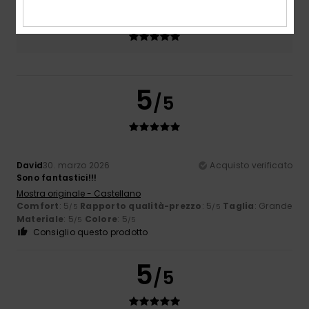
Colore
5.0
5
/5
David
30. marzo 2026
Acquisto verificato
Sono fantastici!!!
Mostra originale - Castellano
Comfort
: 5
Rapporto qualità-prezzo
: 5
Taglia
: Grande
/5
/5
Materiale
: 5
Colore
: 5
/5
/5
Consiglio questo prodotto
5
/5