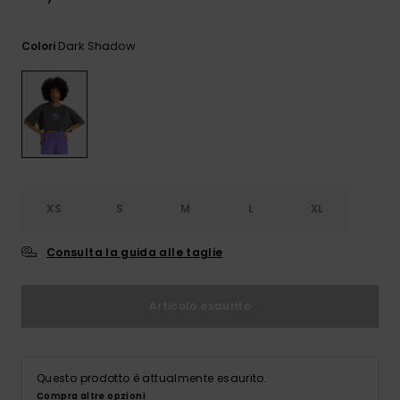
e accedi al
nostro
modulo di
Dark Shadow
Colori
contatto.
Consulta
le FAQ
XS
S
M
L
XL
Consulta la guida alle taglie
Articolo esaurito
Questo prodotto è attualmente esaurito.
Compra altre opzioni