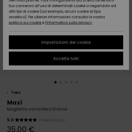
dei nostri partner. Puoi configurare la tua scelta fornendo il
Da
tuo consenso all’uso di determinati cookie o negandolo ad
Snow
Neve
AIUTO &
Scoprire
Protezione
altri tipi di cookie (ad esempio, alcuni cookie di tipo
CONTATTI
dei dati
analitico). Per ulteriori informazioni consulta la nostra
politica sui cookie
e
l'informativa sulla privacy
.
Nuovi
Nuovi
Comunità
SOSTENIBILITA
Guida alle
arrivi
arrivi
taglie
Impostazioni dei cookie
NEGOZI
Da
Da
Avvia una
Accetta tutti
Scoprire
Scoprire
QUIKSILVER
conversazione
APP
per ottenere
la risposta
più rapida
WISHLIST
alla tua
domanda.
Tops
Avvia una
Maxi
conversazione
Maglietta corta Nero Donna
Trova le
risposte alle
5.0
(3 Recensioni)
domande
35,00 €
più frequenti