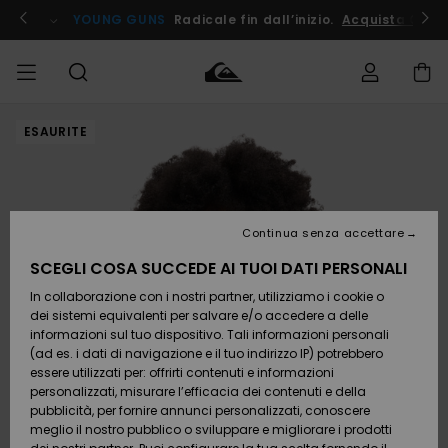
Salta
alle
ito !
YOUNG GUNS
Radicale fin dall’inizio.
Acquista Ora
informazioni
sul
prodotto
ESAURITE
Accedi al tuo
UOMO
Abbigliamento
Abbigliamento
Shop
Surf Shop
Snow
Outlet
ordine
Uomo
Shop
Uomo
Uomo
BAMBINO
Spedizione
Accessori
Accessori
Nuovi
arrivi
Surf Shop
Outlet
Continua senza accettare
DONNA
Bambino
Snow
Bambino
Resi
Shop
SCEGLI COSA SUCCEDE AI TUOI DATI PERSONALI
Calzature
Calzature
Bambino
In collaborazione con i nostri partner, utilizziamo i cookie o
e
e
Da
SURF
Pagamento
infradito
infradito
Scoprire
Highlights
Outlet
dei sistemi equivalenti per salvare e/o accedere a delle
Donna
informazioni sul tuo dispositivo. Tali informazioni personali
SNOW
Snow
(ad es. i dati di navigazione e il tuo indirizzo IP) potrebbero
Buono regalo
Shop
essere utilizzati per: offrirti contenuti e informazioni
Surf /
Surf /
Snow
Comunità
Donna
personalizzati, misurare l’efficacia dei contenuti e della
Acqua
Acqua
OUTLET
pubblicità, per fornire annunci personalizzati, conoscere
Quiksilver
meglio il nostro pubblico o sviluppare e migliorare i prodotti
Freedom