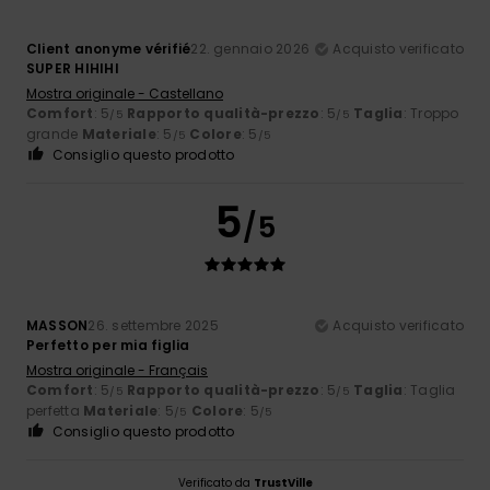
Client anonyme vérifié
22. gennaio 2026
Acquisto verificato
SUPER HIHIHI
Mostra originale - Castellano
Comfort
: 5
Rapporto qualità-prezzo
: 5
Taglia
: Troppo
/5
/5
grande
Materiale
: 5
Colore
: 5
/5
/5
Consiglio questo prodotto
5
/5
MASSON
26. settembre 2025
Acquisto verificato
Perfetto per mia figlia
Mostra originale - Français
Comfort
: 5
Rapporto qualità-prezzo
: 5
Taglia
: Taglia
/5
/5
perfetta
Materiale
: 5
Colore
: 5
/5
/5
Consiglio questo prodotto
Verificato da
TrustVille