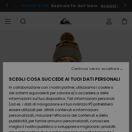
Salta
alle
ito !
YOUNG GUNS
Radicale fin dall’inizio.
Acquista Ora
informazioni
sul
prodotto
Accedi al tuo
UOMO
Abbigliamento
Abbigliamento
Shop
Surf Shop
Snow
Outlet
ordine
Uomo
Shop
Uomo
Uomo
BAMBINO
Spedizione
Accessori
Accessori
Nuovi
arrivi
Surf Shop
Outlet
Continua senza accettare
DONNA
Bambino
Snow
Bambino
Resi
Shop
SCEGLI COSA SUCCEDE AI TUOI DATI PERSONALI
Calzature
Calzature
Bambino
In collaborazione con i nostri partner, utilizziamo i cookie o
e
e
Da
SURF
Pagamento
infradito
infradito
Scoprire
Highlights
Outlet
dei sistemi equivalenti per salvare e/o accedere a delle
Donna
informazioni sul tuo dispositivo. Tali informazioni personali
SNOW
Snow
(ad es. i dati di navigazione e il tuo indirizzo IP) potrebbero
Buono regalo
Shop
essere utilizzati per: offrirti contenuti e informazioni
Surf /
Surf /
Snow
Comunità
Donna
personalizzati, misurare l’efficacia dei contenuti e della
Acqua
Acqua
OUTLET
pubblicità, per fornire annunci personalizzati, conoscere
Quiksilver
meglio il nostro pubblico o sviluppare e migliorare i prodotti
Freedom