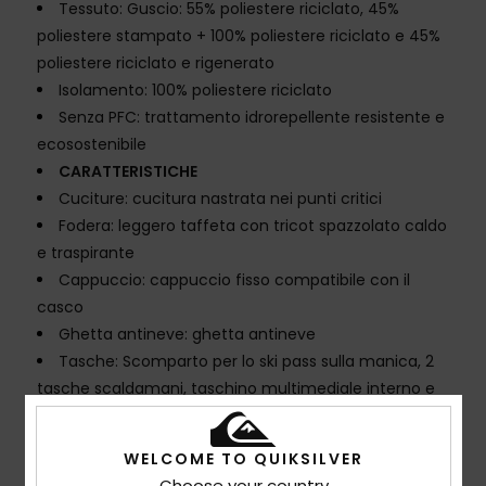
Tessuto: Guscio: 55% poliestere riciclato, 45%
poliestere stampato + 100% poliestere riciclato e 45%
poliestere riciclato e rigenerato
Isolamento: 100% poliestere riciclato
Senza PFC: trattamento idrorepellente resistente e
ecosostenibile
CARATTERISTICHE
Cuciture: cucitura nastrata nei punti critici
Fodera: leggero taffeta con tricot spazzolato caldo
e traspirante
Cappuccio: cappuccio fisso compatibile con il
casco
Ghetta antineve: ghetta antineve
Tasche: Scomparto per lo ski pass sulla manica, 2
tasche scaldamani, taschino multimediale interno e
grande tasca interna in rete
Ventilazione: prese d'aria in rete sotto le braccia
WELCOME TO QUIKSILVER
Choose your country