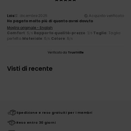
Lois
12. dicembre 2025
Acquisto verificato
Ho pagato molto più di quanto avrei dovuto
Mostra originale - English
Comfort
: 5
Rapporto qualità-prezzo
: 1
Taglia
: Taglia
/5
/5
perfetta
Materiale
: 5
Colore
: 5
/5
/5
Verificato da
TrustVille
Visti di recente
Spedizione e reso gratuiti per i membri
Reso entro 30 giorni