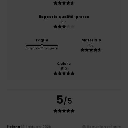
Rapporto qualità-prezzo
3.3
Taglia
Materiale
4.7
Troppo piccolo
Troppo grande
Colore
5.0
5
/5
Helena
23. febbraio 2026
Acquisto verificato