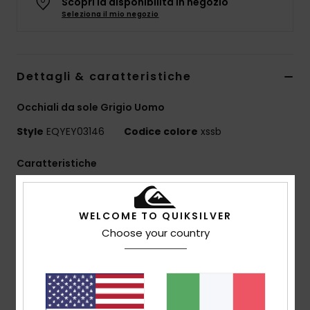
Scopri la disponibilità in negozio
Seleziona il mio negozio
Dettagli & caratteristiche
Occhiali da sole Grigio Uomo
Style
EQYEY03146
Codice colore
xssb
Caratteristiche
Lenti: 56 mm
Ponte: 17 mm
WELCOME TO QUIKSILVER
Aste: 140 mm
Choose your country
Altezza delle lenti: 44,2 mm
Resistente montatura in Grilamid® iniettato con
naselli in gomma per una vita attiva
Lenti in policarbonato infrangibili e anti-distorsione