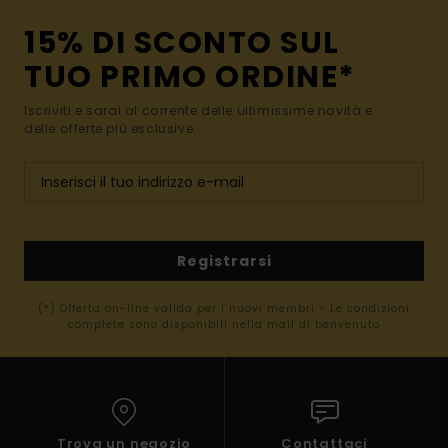
15% DI SCONTO SUL
TUO PRIMO ORDINE*
Iscriviti e sarai al corrente delle ultimissime novità e
delle offerte più esclusive.
Registrarsi
(*) Offerta on-line valida per i nuovi membri - Le condizioni
complete sono disponibili nella mail di benvenuto
Trova un negozio
Contattaci