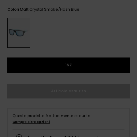
e accedi al
nostro
Matt Crystal Smoke/flash Blue
Colori
modulo di
contatto.
Consulta
le FAQ
1SZ
Articolo esaurito
Questo prodotto è attualmente esaurito.
Compra altre opzioni