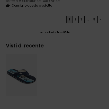
perfetta
Materiale
: 5
Colore
: 5
/5
/5
Consiglio questo prodotto
1
2
3
...
9
>
Verificato da
TrustVille
Visti di recente