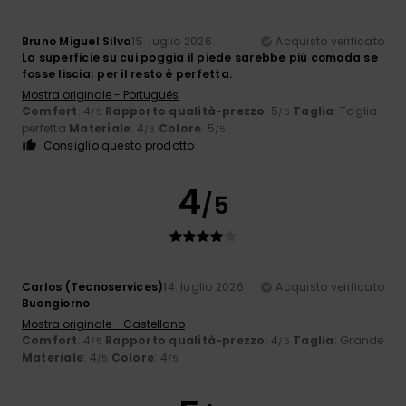
Bruno Miguel Silva
15. luglio 2026
Acquisto verificato
La superficie su cui poggia il piede sarebbe più comoda se
fosse liscia; per il resto è perfetta.
Mostra originale - Português
Comfort
: 4
Rapporto qualità-prezzo
: 5
Taglia
: Taglia
/5
/5
perfetta
Materiale
: 4
Colore
: 5
/5
/5
Consiglio questo prodotto
4
/5
Carlos (Tecnoservices)
14. luglio 2026
Acquisto verificato
Buongiorno
Mostra originale - Castellano
Comfort
: 4
Rapporto qualità-prezzo
: 4
Taglia
: Grande
/5
/5
Materiale
: 4
Colore
: 4
/5
/5