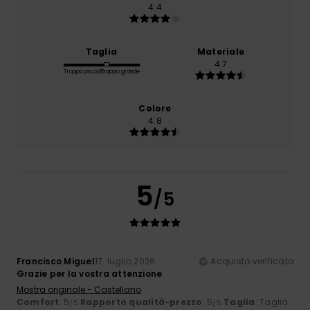
4.4
Taglia
Materiale
4.7
Troppo piccolo
Troppo grande
Colore
4.8
5
/5
Francisco Miguel
17. luglio 2026
Acquisto verificato
Grazie per la vostra attenzione
Mostra originale - Castellano
Comfort
: 5
Rapporto qualità-prezzo
: 5
Taglia
: Taglia
/5
/5