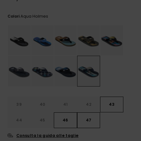
e accedi al
nostro
modulo di
Aqua Holmes
Colori
contatto.
Consulta
le FAQ
39
40
41
42
43
44
45
46
47
Consulta la guida alle taglie