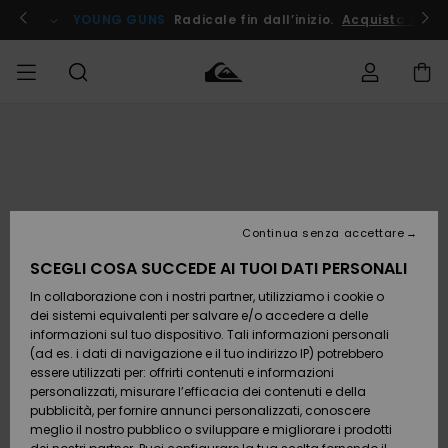
Salta
alle
ito !
YOUNG GUNS
Radicale fin dall’inizio.
Acquista Ora
informazioni
sul
prodotto
Accedi al tuo
UOMO
Abbigliamento
Abbigliamento
Shop
Surf Shop
Snow
Outlet
ordine
Uomo
Shop
Uomo
Uomo
BAMBINO
Spedizione
Accessori
Accessori
Nuovi
arrivi
Surf Shop
Outlet
Continua senza accettare
DONNA
Bambino
Snow
Bambino
Resi
Shop
SCEGLI COSA SUCCEDE AI TUOI DATI PERSONALI
Calzature
Calzature
Bambino
In collaborazione con i nostri partner, utilizziamo i cookie o
e
e
Da
SURF
Pagamento
infradito
infradito
Scoprire
Highlights
Outlet
dei sistemi equivalenti per salvare e/o accedere a delle
Donna
informazioni sul tuo dispositivo. Tali informazioni personali
SNOW
Snow
(ad es. i dati di navigazione e il tuo indirizzo IP) potrebbero
Buono regalo
Shop
essere utilizzati per: offrirti contenuti e informazioni
Surf /
Surf /
Snow
Comunità
Donna
personalizzati, misurare l’efficacia dei contenuti e della
Acqua
Acqua
OUTLET
pubblicità, per fornire annunci personalizzati, conoscere
Quiksilver
meglio il nostro pubblico o sviluppare e migliorare i prodotti
Freedom