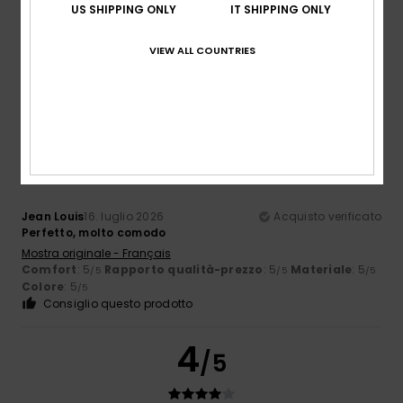
Adoro le mie ciabatte da casa!
US SHIPPING ONLY
IT SHIPPING ONLY
Mostra originale - English
Comfort
: 5
Rapporto qualità-prezzo
: 5
Taglia
: Taglia
/5
/5
VIEW ALL COUNTRIES
perfetta
Materiale
: 5
Colore
: 5
/5
/5
Consiglio questo prodotto
5
/5
Jean Louis
16. luglio 2026
Acquisto verificato
Perfetto, molto comodo
Mostra originale - Français
Comfort
: 5
Rapporto qualità-prezzo
: 5
Materiale
: 5
/5
/5
/5
Colore
: 5
/5
Consiglio questo prodotto
4
/5