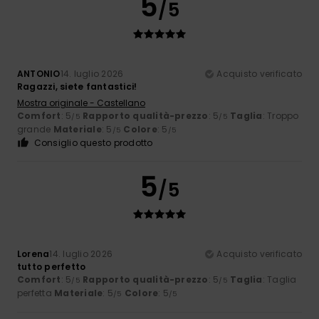
5
/5
ANTONIO
14. luglio 2026
Acquisto verificato
Ragazzi, siete fantastici!
Mostra originale - Castellano
Comfort
: 5
Rapporto qualità-prezzo
: 5
Taglia
: Troppo
/5
/5
grande
Materiale
: 5
Colore
: 5
/5
/5
Consiglio questo prodotto
5
/5
Lorena
14. luglio 2026
Acquisto verificato
tutto perfetto
Comfort
: 5
Rapporto qualità-prezzo
: 5
Taglia
: Taglia
/5
/5
perfetta
Materiale
: 5
Colore
: 5
/5
/5