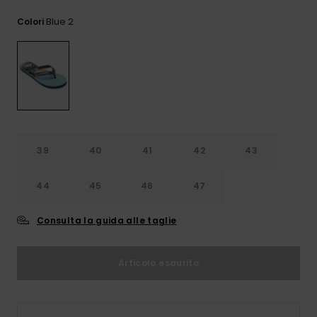
e accedi al
nostro
Blue 2
Colori
modulo di
contatto.
Consulta
le FAQ
39
40
41
42
43
44
45
46
47
Consulta la guida alle taglie
Articolo esaurito