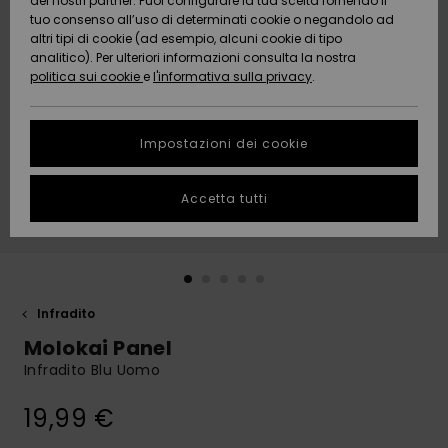
dei nostri partner. Puoi configurare la tua scelta fornendo il
Da
tuo consenso all’uso di determinati cookie o negandolo ad
Snow
Neve
AIUTO &
Scoprire
Protezione
altri tipi di cookie (ad esempio, alcuni cookie di tipo
CONTATTI
dei dati
analitico). Per ulteriori informazioni consulta la nostra
politica sui cookie
e
l'informativa sulla privacy
.
Nuovi
Nuovi
Comunità
SOSTENIBILITA
Guida alle
arrivi
arrivi
taglie
Impostazioni dei cookie
NEGOZI
Da
Da
Avvia una
Accetta tutti
Scoprire
Scoprire
QUIKSILVER
conversazione
APP
per ottenere
la risposta
più rapida
WISHLIST
alla tua
domanda.
Infradito
Avvia una
Molokai Panel
conversazione
Infradito Blu Uomo
Trova le
risposte alle
19,99 €
domande
più frequenti