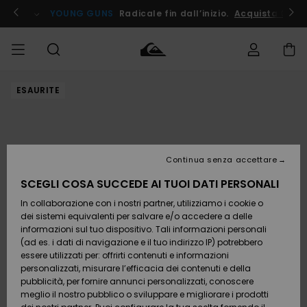
Salta
alle
ito !
YOUNG GUNS
Radicale fin dall’inizio.
Acquista Ora
informazioni
sul
prodotto
ESAURITE
Accedi al tuo
UOMO
Abbigliamento
Abbigliamento
Shop
Surf Shop
Snow
Outlet
ordine
Uomo
Shop
Uomo
Uomo
BAMBINO
Spedizione
Accessori
Accessori
Nuovi
arrivi
Surf Shop
Outlet
Continua senza accettare
DONNA
Bambino
Snow
Bambino
Resi
Shop
SCEGLI COSA SUCCEDE AI TUOI DATI PERSONALI
Calzature
Calzature
Bambino
In collaborazione con i nostri partner, utilizziamo i cookie o
e
e
Da
SURF
Pagamento
infradito
infradito
Scoprire
Highlights
Outlet
dei sistemi equivalenti per salvare e/o accedere a delle
Donna
informazioni sul tuo dispositivo. Tali informazioni personali
SNOW
Snow
(ad es. i dati di navigazione e il tuo indirizzo IP) potrebbero
Buono regalo
Shop
essere utilizzati per: offrirti contenuti e informazioni
Surf /
Surf /
Snow
Comunità
Donna
personalizzati, misurare l’efficacia dei contenuti e della
Acqua
Acqua
OUTLET
pubblicità, per fornire annunci personalizzati, conoscere
Quiksilver
meglio il nostro pubblico o sviluppare e migliorare i prodotti
Freedom