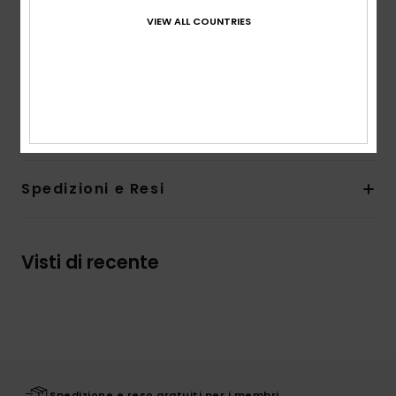
Soletta:
soletta testurizzata antiscivolo
VIEW ALL COUNTRIES
Sottili linee in colori pop sul lato
Suola:
suola in gomma soffiata con carroarmato
geometrico logato per maggiore aderenza
Composizione
Tomaia: sintetico, Suola: Eva
Spedizioni e Resi
Visti di recente
Spedizione e reso gratuiti per i membri