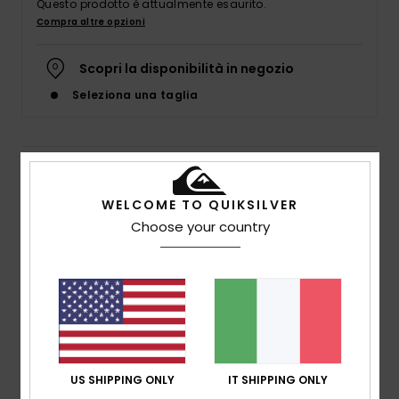
Questo prodotto è attualmente esaurito.
Compra altre opzioni
Scopri la disponibilità in negozio
Seleziona una taglia
Dettagli & caratteristiche
WELCOME TO QUIKSILVER
Infradito Blu Uomo
Choose your country
Style
AQYL101263
Codice colore
byj2
Caratteristiche
Strappo:
strappo a 3 punti in gomma sintetica
flessibile
Marcatura Quiksilver e sottile logo mountain & wave
US SHIPPING ONLY
IT SHIPPING ONLY
sagomato