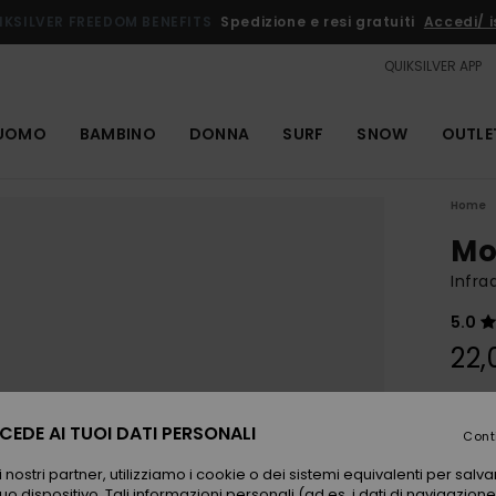
IKSILVER FREEDOM BENEFITS
Spedizione e resi gratuiti
Accedi/ is
QUIKSILVER APP
UOMO
BAMBINO
DONNA
SURF
SNOW
OUTLE
Home
Mo
Infra
5.0
22,
Color
EDE AI TUOI DATI PERSONALI
Cont
 nostri partner, utilizziamo i cookie o dei sistemi equivalenti per sal
uo dispositivo. Tali informazioni personali (ad es. i dati di navigazione e