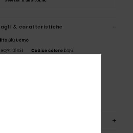
Seleziona una taglia
agli & caratteristiche
dito Blu Uomo
AQYL101431
Codice colore
blq6
teristiche
essuti:
tomaia in tessuto sintetico
uola:
suola in gomma
osizione
Tomaia: sintetico, Suola: gomma
izioni e Resi