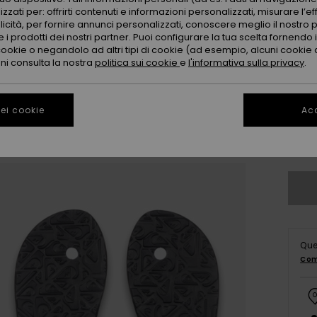
zzati per: offrirti contenuti e informazioni personalizzati, misurare l’ef
licità, per fornire annunci personalizzati, conoscere meglio il nostro 
 i prodotti dei nostri partner. Puoi configurare la tua scelta fornendo
cookie o negandolo ad altri tipi di cookie (ad esempio, alcuni cookie di
oni consulta la nostra
politica sui cookie
e
l'informativa sulla privacy
.
3
ei cookie
Acc
4
Co
Que
Com