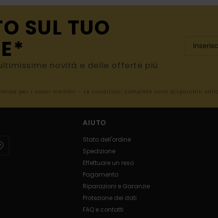
TO SUL TUO
E*
e ultimissime novità e delle offerte più
 valida per i nuovi membri - Le condizioni complete sono disponibili nel
AIUTO
Stato dell'ordine
Spedizione
Effettuare un reso
Pagamento
Riparazioni e Garanzie
Protezione dei dati
FAQ e contatti