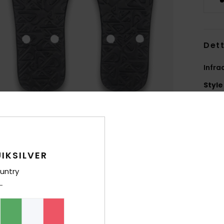
Dett
Infra
Style
Carat
T
S
IKSILVER
Comp
untry
Sped