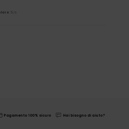
lore
: 5
/5
Pagamento 100% sicuro
Hai bisogno di aiuto?