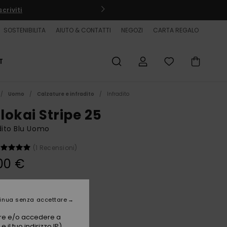
criviti
SOSTENIBILITA
AIUTO & CONTATTI
NEGOZI
CARTA REGALO
T
Uomo
Calzature e infradito
Infradito
lokai Stripe 25
dito Blu Uomo
(1 Recensioni)
00 €
Coronet Blue Naturama
i
inua senza accettare
vare e/o accedere a
 il tuo indirizzo IP)