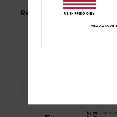
Recensioni dei clienti
US SHIPPING ONLY
VIEW ALL COUNTR
Comfort
Rapp
4.0
Dejan
22. settemb