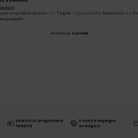
lza a pennello
 Deutsch
porto qualità-prezzo
: 5
Taglia
: Taglia perfetta
Materiale
: 4
Co
/5
/5
sto prodotto
Verificato da
TrustVille
Unisciti al programma
Il nostro impegno
fedeltà
ecologico