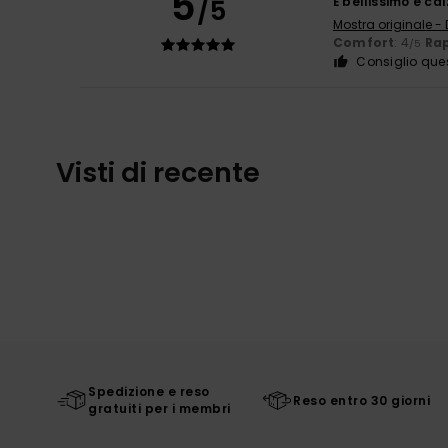
5
/5
È bellissimo e ca
Mostra originale -
Comfort
: 4
Rap
/5
Consiglio que
Visti di recente
Spedizione e reso
Reso entro 30 giorni
gratuiti per i membri