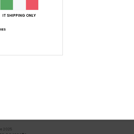
IT SHIPPING ONLY
IES
Punteggio medio
5.0
/5
basato su
1 recensioni verificate
dal settembre 2025
Il 100% dei nostri clienti consiglia questo prodotto
orto qualità-prezzo
Taglia
Mate
5.0
4
Troppo piccolo
Troppo grande
re 2025