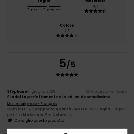
Taglia
Materiale
4.7
Troppo piccolo
Troppo grande
Colore
4.3
5
/5
Stéphane
11. giugno 2026
Acquisto verificato
Si adatta perfettamente ai piedi ed è comodissimo
Mostra originale - Français
Comfort
: 5
Rapporto qualità-prezzo
: 4
Taglia
: Taglia
/5
/5
perfetta
Materiale
: 5
Colore
: 4
/5
/5
Consiglio questo prodotto