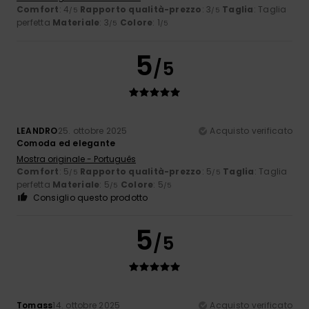
Comfort
: 4
Rapporto qualità-prezzo
: 3
Taglia
: Taglia
/5
/5
perfetta
Materiale
: 3
Colore
: 1
/5
/5
5
/5
LEANDRO
25. ottobre 2025
Acquisto verificato
Comoda ed elegante
Mostra originale - Português
Comfort
: 5
Rapporto qualità-prezzo
: 5
Taglia
: Taglia
/5
/5
perfetta
Materiale
: 5
Colore
: 5
/5
/5
Consiglio questo prodotto
5
/5
Tomass
14. ottobre 2025
Acquisto verificato