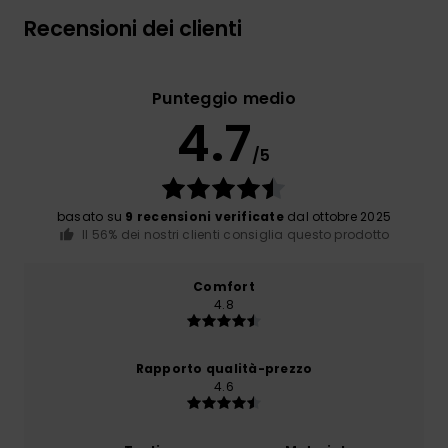
Recensioni dei clienti
Punteggio medio
4.7
/5
basato su
9 recensioni verificate
dal ottobre 2025
Il 56% dei nostri clienti consiglia questo prodotto
Comfort
4.8
Rapporto qualità-prezzo
4.6