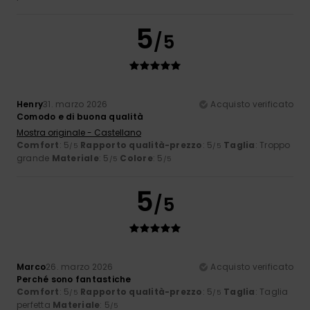
5
/5
Henry
31. marzo 2026
Acquisto verificato
Comodo e di buona qualità
Mostra originale - Castellano
Comfort
: 5
Rapporto qualità-prezzo
: 5
Taglia
: Troppo
/5
/5
grande
Materiale
: 5
Colore
: 5
/5
/5
5
/5
Marco
26. marzo 2026
Acquisto verificato
Perché sono fantastiche
Comfort
: 5
Rapporto qualità-prezzo
: 5
Taglia
: Taglia
/5
/5
perfetta
Materiale
: 5
/5