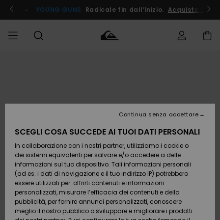
Salta
alle
ito !
YOUNG GUNS
Radicale fin dall’inizio.
Acquista Ora
informazioni
sul
prodotto
Accedi al tuo
UOMO
Abbigliamento
Abbigliamento
Shop
Surf Shop
Snow
Outlet
ordine
Uomo
Shop
Uomo
Uomo
BAMBINO
Spedizione
Accessori
Accessori
Nuovi
arrivi
Surf Shop
Outlet
Continua senza accettare
DONNA
Bambino
Snow
Bambino
Resi
Shop
SCEGLI COSA SUCCEDE AI TUOI DATI PERSONALI
Calzature
Calzature
Bambino
In collaborazione con i nostri partner, utilizziamo i cookie o
e
e
Da
SURF
Pagamento
infradito
infradito
Scoprire
Highlights
Outlet
dei sistemi equivalenti per salvare e/o accedere a delle
Donna
informazioni sul tuo dispositivo. Tali informazioni personali
SNOW
Snow
(ad es. i dati di navigazione e il tuo indirizzo IP) potrebbero
Buono regalo
Shop
essere utilizzati per: offrirti contenuti e informazioni
Surf /
Surf /
Snow
Comunità
Donna
personalizzati, misurare l’efficacia dei contenuti e della
Acqua
Acqua
OUTLET
pubblicità, per fornire annunci personalizzati, conoscere
Quiksilver
meglio il nostro pubblico o sviluppare e migliorare i prodotti
Freedom