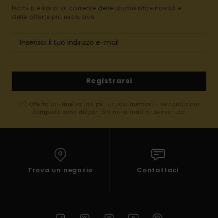
Iscriviti e sarai al corrente delle ultimissime novità e
delle offerte più esclusive.
Registrarsi
(*) Offerta on-line valida per i nuovi membri - Le condizioni
complete sono disponibili nella mail di benvenuto
Trova un negozio
Contattaci