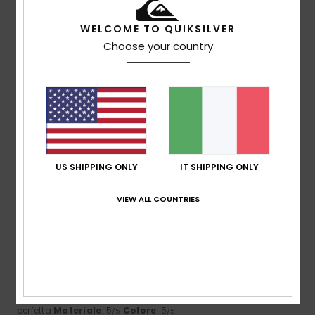
5
/5
WELCOME TO QUIKSILVER
Choose your country
Juan Miguel
23. aprile 2026
Acquisto verificato
Perfette
Mostra originale - Castellano
Comfort
: 5
Rapporto qualità-prezzo
: 5
Taglia
: Troppo
/5
/5
grande
Materiale
: 5
Colore
: 5
/5
/5
Consiglio questo prodotto
US SHIPPING ONLY
IT SHIPPING ONLY
5
/5
VIEW ALL COUNTRIES
Víctor
9. aprile 2026
Acquisto verificato
Sono molto comode
Mostra originale - Castellano
Comfort
: 5
Rapporto qualità-prezzo
: 5
Taglia
: Taglia
/5
/5
perfetta
Materiale
: 5
Colore
: 5
/5
/5