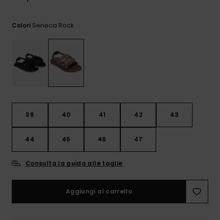
e accedi al
nostro
modulo di
Seneca Rock
Colori
contatto.
Consulta
le FAQ
39
40
41
42
43
44
45
46
47
Consulta la guida alle taglie
Aggiungi al carrello