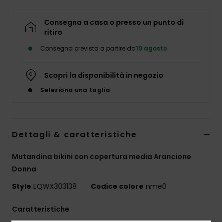
Consegna a casa o presso un punto di
ritiro
Consegna prevista a partire da
10 agosto
Scopri la disponibilità in negozio
Seleziona una taglia
Dettagli & caratteristiche
Mutandina bikini con copertura media Arancione
Donna
Style
EQWX303138
Codice colore
nme0
Caratteristiche