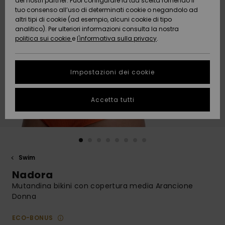
dei nostri partner. Puoi configurare la tua scelta fornendo il
Da
tuo consenso all’uso di determinati cookie o negandolo ad
Snow
Neve
AIUTO &
Scoprire
Protezione
altri tipi di cookie (ad esempio, alcuni cookie di tipo
CONTATTI
dei dati
analitico). Per ulteriori informazioni consulta la nostra
politica sui cookie
e
l'informativa sulla privacy
.
Nuovi
Nuovi
Comunità
SOSTENIBILITA
Guida alle
arrivi
arrivi
taglie
Impostazioni dei cookie
NEGOZI
Da
Da
Avvia una
Accetta tutti
Scoprire
Scoprire
QUIKSILVER
conversazione
APP
per ottenere
la risposta
più rapida
WISHLIST
alla tua
domanda.
Swim
Avvia una
Nadora
conversazione
Mutandina bikini con copertura media Arancione
Trova le
Donna
risposte alle
domande
ECO-BONUS
più frequenti