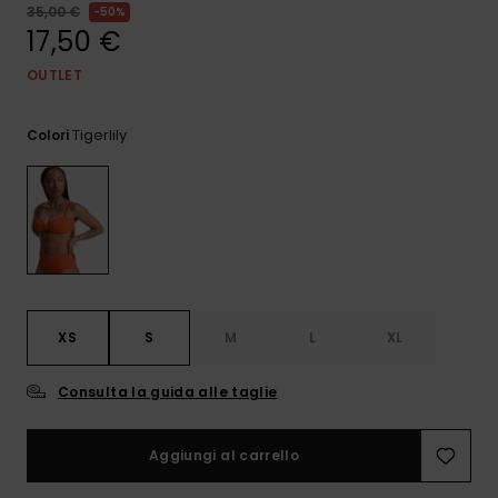
e accedi al
35,00 €
50%
nostro
17,50 €
modulo di
contatto.
OUTLET
Consulta
le FAQ
Tigerlily
Colori
XS
S
M
L
XL
Consulta la guida alle taglie
Aggiungi al carrello