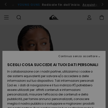
Salta
alle
ito !
YOUNG GUNS
Radicale fin dall’inizio.
Acquista Ora
informazioni
sul
prodotto
Accedi al tuo
UOMO
Abbigliamento
Abbigliamento
Shop
Surf Shop
Snow
Outlet
ordine
Uomo
Shop
Uomo
Uomo
BAMBINO
Spedizione
Accessori
Accessori
Nuovi
arrivi
Surf Shop
Outlet
Continua senza accettare
DONNA
Bambino
Snow
Bambino
Resi
Shop
SCEGLI COSA SUCCEDE AI TUOI DATI PERSONALI
Calzature
Calzature
Bambino
In collaborazione con i nostri partner, utilizziamo i cookie o
e
e
Da
SURF
Pagamento
infradito
infradito
Scoprire
Highlights
Outlet
dei sistemi equivalenti per salvare e/o accedere a delle
Donna
informazioni sul tuo dispositivo. Tali informazioni personali
SNOW
Snow
(ad es. i dati di navigazione e il tuo indirizzo IP) potrebbero
Buono regalo
Shop
essere utilizzati per: offrirti contenuti e informazioni
Surf /
Surf /
Snow
Comunità
Donna
personalizzati, misurare l’efficacia dei contenuti e della
Acqua
Acqua
OUTLET
pubblicità, per fornire annunci personalizzati, conoscere
Quiksilver
meglio il nostro pubblico o sviluppare e migliorare i prodotti
Freedom