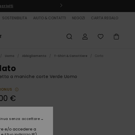
criviti
SOSTENIBILITA
AIUTO & CONTATTI
NEGOZI
CARTA REGALO
T
Uomo
Abbigliamento
T-Shirt & Canottiere
Corta
lato
ietta a maniche corte Verde Uomo
BONUS
00 €
Cypress
i
inua senza accettare
vare e/o accedere a
 il tuo indirizzo IP)