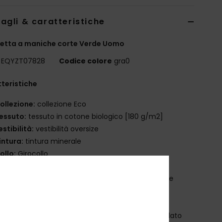
agli & caratteristiche
etta a maniche corte Verde Uomo
EQYZT07828
Codice colore
gra0
teristiche
ollezione:
collezione Eco
essuto:
tessuto in cotone biologico [180 g/m2]
estibilità:
vestibilità oversize
intura:
tintura minerale
ollo:
Girocollo
aniche:
maniche corte
arcatura:
grafica Quiksilver stagionale su petto e
iena
ltre caratteristiche:
coste sul collo
acchetto di etichette Quiksilver in materiale riciclato