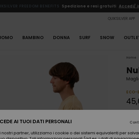
IKSILVER FREEDOM BENEFITS
Spedizione e resi gratuiti
Accedi/ is
QUIKSILVER APP
UOMO
BAMBINO
DONNA
SURF
SNOW
OUTLE
Home
Nu
Magl
ECO-
45,
Color
EDE AI TUOI DATI PERSONALI
Cont
 nostri partner, utilizziamo i cookie o dei sistemi equivalenti per sal
uo dispositivo. Tali informazioni personali (ad es. i dati di navigazione e