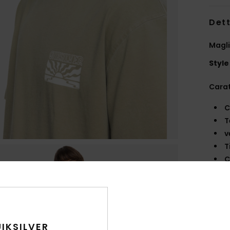
Dett
Magli
Style
Carat
C
T
v
T
C
M
M
sch
A
P
IKSILVER