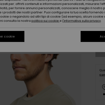
zzati per: offrirti contenuti e informazioni personalizzati, misurare l’ef
licità, per fornire annunci personalizzati, conoscere meglio il nostro 
 i prodotti dei nostri partner. Puoi configurare la tua scelta fornendo
cookie o negandolo ad altri tipi di cookie (ad esempio, alcuni cookie di
oni consulta la nostra
politica sui cookie
e
l'informativa sulla privacy
.
X
ei cookie
Acc
Co
Que
Com