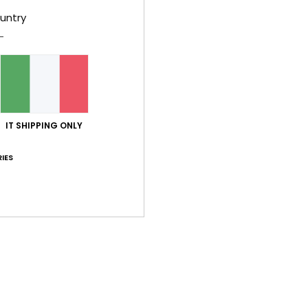
untry
Comp
Sped
IT SHIPPING ONLY
IES