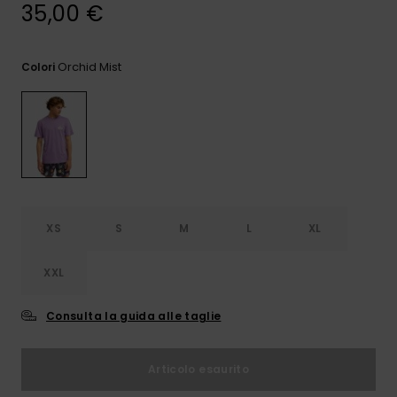
e accedi al
35,00 €
nostro
modulo di
contatto.
Orchid Mist
Colori
Consulta
le FAQ
XS
S
M
L
XL
XXL
Consulta la guida alle taglie
Articolo esaurito