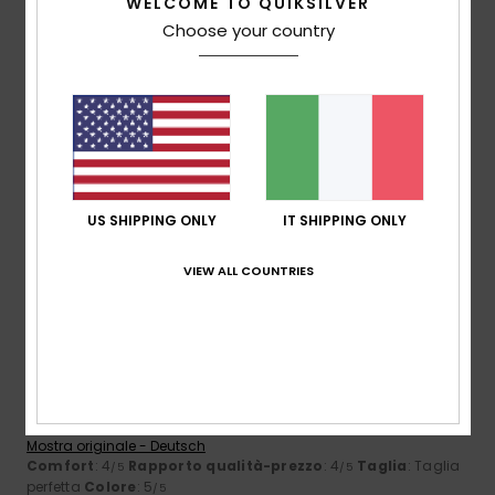
5
WELCOME TO QUIKSILVER
/5
Choose your country
EVAN
13. maggio 2026
Acquisto verificato
Colore raro e originale.
Mostra originale - Français
Comfort
: 5
Rapporto qualità-prezzo
: 4
Taglia
: Taglia
/5
/5
perfetta
Materiale
: 4
Colore
: 5
/5
/5
US SHIPPING ONLY
IT SHIPPING ONLY
Consiglio questo prodotto
VIEW ALL COUNTRIES
5
/5
Roman
7. maggio 2026
Acquisto verificato
Quasi perfetto
Mostra originale - Deutsch
Comfort
: 4
Rapporto qualità-prezzo
: 4
Taglia
: Taglia
/5
/5
perfetta
Colore
: 5
/5