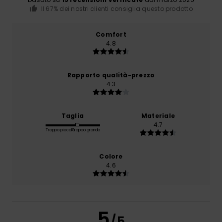
Il 67% dei nostri clienti consiglia questo prodotto
Comfort
4.8
Rapporto qualità-prezzo
4.3
Taglia
Materiale
4.7
Troppo piccolo
Troppo grande
Colore
4.6
5
/5