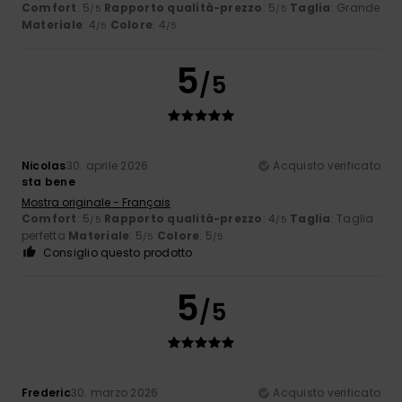
Comfort
: 5
Rapporto qualità-prezzo
: 5
Taglia
: Grande
/5
/5
Materiale
: 4
Colore
: 4
/5
/5
5
/5
Nicolas
30. aprile 2026
Acquisto verificato
sta bene
Mostra originale - Français
Comfort
: 5
Rapporto qualità-prezzo
: 4
Taglia
: Taglia
/5
/5
perfetta
Materiale
: 5
Colore
: 5
/5
/5
Consiglio questo prodotto
5
/5
Frederic
30. marzo 2026
Acquisto verificato