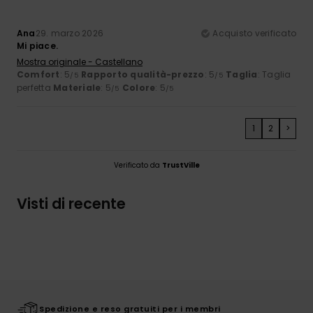
Ana
29. marzo 2026
Acquisto verificato
Mi piace.
Mostra originale - Castellano
Comfort
: 5
Rapporto qualità-prezzo
: 5
Taglia
: Taglia
/5
/5
perfetta
Materiale
: 5
Colore
: 5
/5
/5
1
2
>
Verificato da
TrustVille
Visti di recente
Spedizione e reso gratuiti per i membri