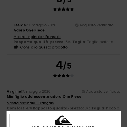
Leslae
23. maggio 2026
Acquisto verificato
Adoro One Piece!
Mostra originale - Français
Rapporto qualità-prezzo
: 5
Taglia
: Taglia perfetta
/5
Consiglio questo prodotto
4
/5
Virginie
17. maggio 2026
Acquisto verificato
Mio figlio adolescente adora One Piece
Mostra originale - Français
Comfort
: 4
Rapporto qualità-prezzo
: 3
Taglia
: Piccolo
/5
/5
Materiale
: 4
Colore
: 3
/5
/5