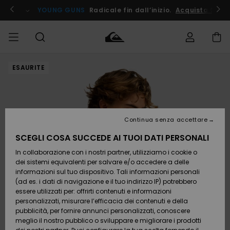
Salta
alle
ito !
YOUNG GUNS
Radicale fin dall’inizio.
Acquista Ora
informazioni
sul
prodotto
ESAURITE
Accedi al tuo
UOMO
Abbigliamento
Abbigliamento
Shop
Surf Shop
Snow
Outlet
ordine
Uomo
Shop
Uomo
Uomo
BAMBINO
Spedizione
Accessori
Accessori
Nuovi
arrivi
Surf Shop
Outlet
Continua senza accettare
DONNA
Bambino
Snow
Bambino
Resi
Shop
SCEGLI COSA SUCCEDE AI TUOI DATI PERSONALI
Calzature
Calzature
Bambino
In collaborazione con i nostri partner, utilizziamo i cookie o
e
e
Da
SURF
Pagamento
infradito
infradito
Scoprire
Highlights
Outlet
dei sistemi equivalenti per salvare e/o accedere a delle
Donna
informazioni sul tuo dispositivo. Tali informazioni personali
SNOW
Snow
(ad es. i dati di navigazione e il tuo indirizzo IP) potrebbero
Buono regalo
Shop
essere utilizzati per: offrirti contenuti e informazioni
Surf /
Surf /
Snow
Comunità
Donna
personalizzati, misurare l’efficacia dei contenuti e della
Acqua
Acqua
OUTLET
pubblicità, per fornire annunci personalizzati, conoscere
Quiksilver
meglio il nostro pubblico o sviluppare e migliorare i prodotti
Freedom