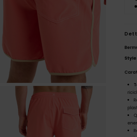
Dett
Berm
Style
Carat
T
rici
R
plas
Q
ener
R