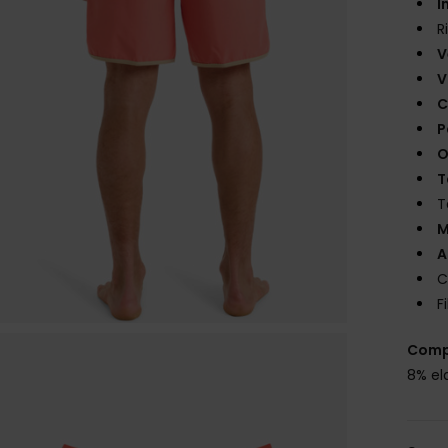
I
R
V
V
C
P
O
T
T
M
A
C
F
Comp
8% el