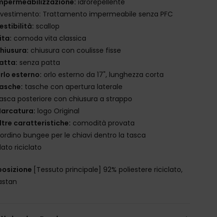
mpermeabilizzazione:
idrorepellente
ivestimento: Trattamento impermeabile senza PFC
estibilità:
scallop
ita:
comoda vita classica
hiusura:
chiusura con coulisse fisse
atta:
senza patta
rlo esterno:
orlo esterno da 17", lunghezza corta
asche:
tasche con apertura laterale
asca posteriore con chiusura a strappo
arcatura:
logo Original
ltre caratteristiche:
comodità provata
ordino bungee per le chiavi dentro la tasca
ilato riciclato
osizione
[Tessuto principale] 92% poliestere riciclato,
astan