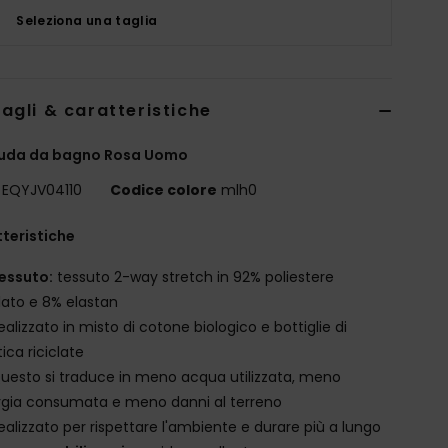
Seleziona una taglia
agli & caratteristiche
uda da bagno Rosa Uomo
EQYJV04110
Codice colore
mlh0
teristiche
essuto:
tessuto 2-way stretch in 92% poliestere
clato e 8% elastan
ealizzato in misto di cotone biologico e bottiglie di
tica riciclate
uesto si traduce in meno acqua utilizzata, meno
gia consumata e meno danni al terreno
ealizzato per rispettare l'ambiente e durare più a lungo