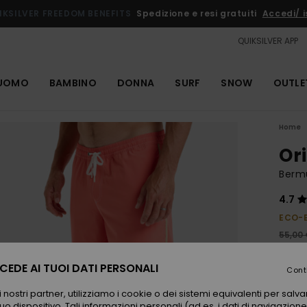
IKSILVER FREEDOM BENEFITS
Spedizione e resi gratuiti
Accedi/ is
QUIKSILVER APP
UOMO
BAMBINO
DONNA
SURF
SNOW
OUTLE
Home
Ori
Berm
4.7
ECO-
55,00
27,
EDE AI TUOI DATI PERSONALI
Cont
OUTL
 nostri partner, utilizziamo i cookie o dei sistemi equivalenti per sal
uo dispositivo. Tali informazioni personali (ad es. i dati di navigazione e