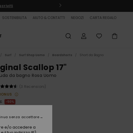
criviti
SOSTENIBILITA
AIUTO & CONTATTI
NEGOZI
CARTA REGALO
T
Surf
Surf Shop Uomo
Boardshorts
Short da Bagno
ginal Scallop 17"
uda da bagno Rosa Uomo
(3 Recensioni)
BONUS
 €
50%
50 €
inua senza accettare
ET
vare e/o accedere a
 il tuo indirizzo IP)