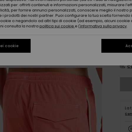
Color
zzati per: offrirti contenuti e informazioni personalizzati, misurare l’ef
licità, per fornire annunci personalizzati, conoscere meglio il nostro 
 i prodotti dei nostri partner. Puoi configurare la tua scelta fornendo
cookie o negandolo ad altri tipi di cookie (ad esempio, alcuni cookie di
oni consulta la nostra
politica sui cookie
e
l'informativa sulla privacy
.
ei cookie
Acc
X
Co
La 
Com