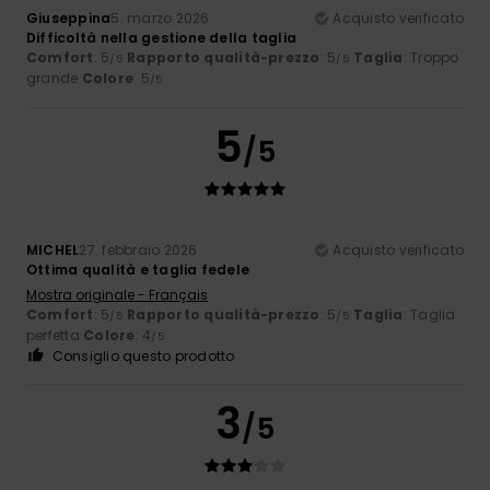
Giuseppina
5. marzo 2026
Acquisto verificato
Difficoltà nella gestione della taglia
Comfort
: 5
Rapporto qualità-prezzo
: 5
Taglia
: Troppo
/5
/5
grande
Colore
: 5
/5
5
/5
MICHEL
27. febbraio 2026
Acquisto verificato
Ottima qualità e taglia fedele
Mostra originale - Français
Comfort
: 5
Rapporto qualità-prezzo
: 5
Taglia
: Taglia
/5
/5
perfetta
Colore
: 4
/5
Consiglio questo prodotto
3
/5